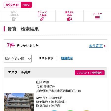
ペ
ペ
こ
こ
こ
ー
ー
こ
こ
こ
ジ
ジ
か
か
か
前回の
クリップ
最近見た
の
内
ら
ら
ら
メニュー
検索物件
した物件
物件
先
を
ヘ
本
フ
頭
移
ッ
文
ッ
に
動
ダ
に
タ
賃貸 検索結果
な
す
情
な
情
り
る
報
り
報
ま
た
に
ま
に
す。
め
な
す。
な
7件
見つかりました
条件変更
の
り
り
リ
ま
ま
ン
す。
す。
ク
リスト表示
地図表示
で
す。
ヘ
エスタール兵庫
ハウスメイト管理物件
ッ
ダ
情
山陽本線
報
兵庫 徒歩7分
に
兵庫県神戸市兵庫区西柳原町9-16
移
動
築年月：1998年6月
し
建物階数：地上3階建て
ま
取扱店舗：神戸店
す