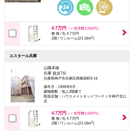
本
文
に
移
動
し
4.7万円
（＋管理費3,000円）
ま
敷 無 / 礼 4.7万円
す
2
2階 / ワンルーム(23.18m
)
フ
ッ
タ
情
エスタール兵庫
報
に
山陽本線
移
兵庫 徒歩7分
動
兵庫県神戸市兵庫区西柳原町9-16
し
ま
築年月：1998年6月
す
建物階数：地上3階建て
取扱店舗：ハウスメイトネットワークＪＲ神戸北口
店
4.7万円
（＋管理費3,000円）
敷 無 / 礼 4.7万円
2
2階 / ワンルーム(23.18m
)