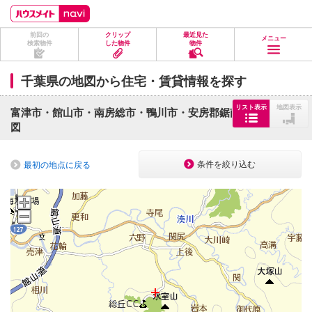
ペ
ペ
こ
こ
こ
ー
ー
こ
こ
こ
ジ
ジ
か
か
か
前回の
クリップ
最近見た
の
内
ら
ら
ら
メニュー
検索物件
した物件
物件
先
を
ヘ
本
フ
頭
移
ッ
文
ッ
に
動
ダ
に
タ
千葉県の地図から住宅・賃貸情報を探す
な
す
情
な
情
り
る
報
り
報
ま
た
に
ま
に
リスト表示
地図表示
富津市・館山市・南房総市・鴨川市・安房郡鋸南町の周辺地
す。
め
な
す。
な
図
の
り
り
リ
ま
ま
ン
す。
す。
ク
条件を絞り込む
最初の地点に戻る
で
す。
ヘ
ッ
ダ
情
報
に
移
動
し
ま
す