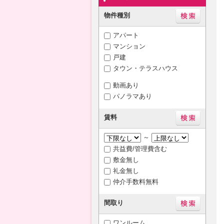
物件種別
アパート
マンション
戸建
タウン・テラスハウス
動画あり
パノラマあり
賃料
～
共益費/管理費含む
敷金無し
礼金無し
仲介手数料無料
間取り
ワンルーム