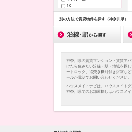
1K
1DK（+S）
1LDK（+S）
別の方法で賃貸物件を探す（神奈川県）
2K
2DK（+S）
2LDK（+S）
3K
3DK（+S）
3LDK（+S）
神奈川県の賃貸マンション・賃貸アパ
4K以上
けたら住みたい沿線・駅・地域を探し
ートロック、追焚き機能付き浴室など
専有面積
ールか電話でお問い合わせください。
ハウスメイトナビは、ハウスメイトグ
神奈川県でのお部屋探しはハウスメイ
～
築年月
新築
3年以内
5年以内
10年以内
15年以内
20年以内