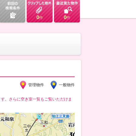
0
0
件
件
管理物件
一般物件
ます。さらに空き室一覧もご覧いただけま