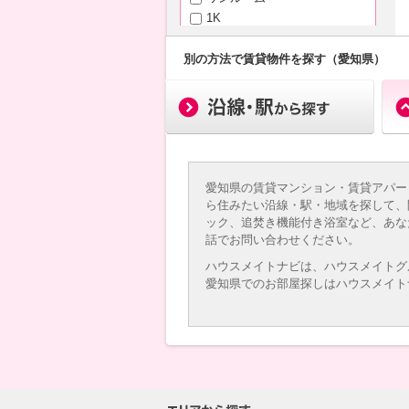
1K
1DK（+S）
1LDK（+S）
別の方法で賃貸物件を探す（愛知県）
2K
2DK（+S）
2LDK（+S）
3K
3DK（+S）
3LDK（+S）
愛知県の賃貸マンション・賃貸アパー
4K以上
ら住みたい沿線・駅・地域を探して、
ック、追焚き機能付き浴室など、あな
専有面積
話でお問い合わせください。
ハウスメイトナビは、ハウスメイトグ
愛知県でのお部屋探しはハウスメイト
～
築年月
新築
3年以内
5年以内
10年以内
15年以内
20年以内