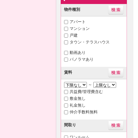
物件種別
アパート
マンション
戸建
タウン・テラスハウス
動画あり
パノラマあり
賃料
～
共益費/管理費含む
敷金無し
礼金無し
仲介手数料無料
間取り
ワンルーム