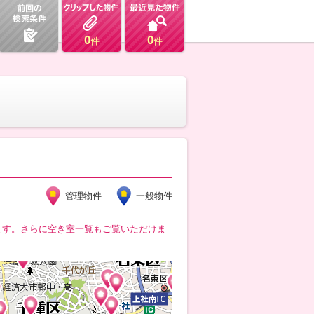
0
0
件
件
管理物件
一般物件
ます。さらに空き室一覧もご覧いただけま