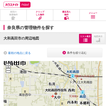
ペ
ペ
こ
こ
こ
ー
ー
こ
こ
こ
ジ
ジ
か
か
か
前回の
クリップ
最近見た
の
内
ら
ら
ら
メニュー
検索物件
した物件
物件
先
を
ヘ
本
フ
頭
移
ッ
文
ッ
に
動
ダ
に
タ
奈良県の管理物件を探す
な
す
情
な
情
り
る
報
り
報
ま
た
に
ま
に
リスト表示
地図表示
大和高田市の周辺地図
す。
め
な
す。
な
の
り
り
リ
ま
ま
ン
す。
す。
条件を絞り込む
最初の地点に戻る
ク
で
す。
ヘ
ッ
ダ
情
報
に
移
動
し
ま
す