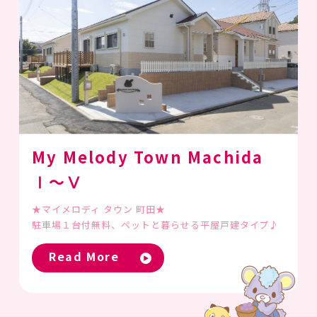
My Melody Town Machida
Ⅰ～Ⅴ
★マイメロディ タウン 町田★
駐車場１台付無料、ペットと暮らせる平屋戸建タイプ♪
Read More