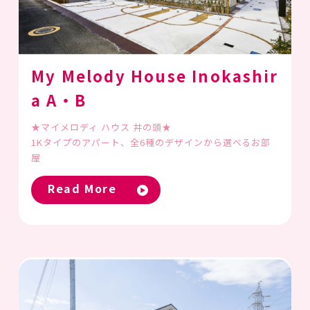
My Melody House Inokashir
a A・B
★マイメロディ ハウス 井の頭★
1Kタイプのアパート、全6種のデザインから選べるお部
屋
Read More