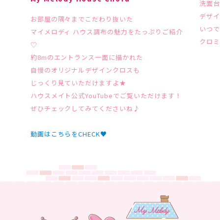
洗面
デザ
お部屋の隅々までこだわり抜いた
いつ
マイメロディ ハウス調布の魅力をたっぷりご紹介
クロ
♡
約8mのエントランス一面に描かれた
自慢のオリジナルデザインクロスも
じっくり見ていただけますよ★
ハウスメイト公式YouTubeでご覧いただけます！
ぜひチェックしてみてくださいね♪
動画はこちらをCHECK♥