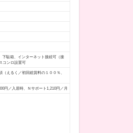
、下駄箱、インターネット接続可（接
スコンロ設置可
須（えるく／初回総賃料の１００％、
500円／入居時、Ｎサポート1,210円／月