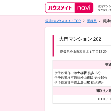
賃貸マン
物件探し
賃貸のハウスメイトTOP
愛媛県
賃貸
大門マンション 202
愛媛県松山市和泉北１丁目13-29
交
伊予鉄道郡中線
土橋駅
徒歩15分
伊予鉄道横河原線
松山市駅
徒歩19分
伊予鉄道郡中線
土居田駅
徒歩20分
間取り／
1LDK／3