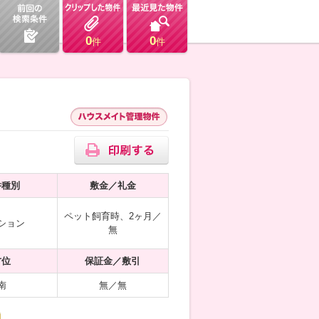
0
0
件
件
件種別
敷金／礼金
ペット飼育時、2ヶ月／
ション
無
方位
保証金／敷引
南
無／無