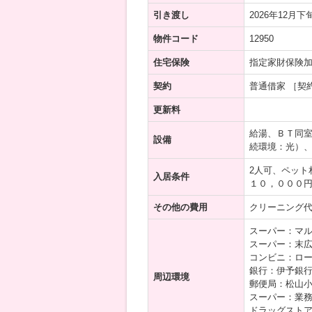
引き渡し
2026年12月下
物件コード
12950
住宅保険
指定家財保険
契約
普通借家 ［契
更新料
給湯、ＢＴ同
設備
続環境：光）、
2人可、ペット
入居条件
１０，０００
その他の費用
クリーニング代5
スーパー：マル
スーパー：末広
コンビニ：ロー
銀行：伊予銀行
周辺環境
郵便局：松山小
スーパー：業務
ドラッグストア