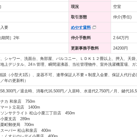
旬
現況
空室
取引形態
仲介(専任)
加入要
めやす賃料
約期間］2年
仲介手数料
2.64万円
更新事務手数料
24200円
室、シャワー、洗面台、角部屋、バルコニー、ＬＤＫ１２畳以上、押入、天袋
地上デジタル、24ｈ管理、瞬間湯沸器、当社管理物件、室外洗濯機置場、ガ
相談（小型犬1匹）、楽器不可、連帯保証人不要＋制度入会要、保証人代行必
円／年の更新料）
8,300円／退去時、消毒代16,500円／入居時、水道代2,750円／月、鍵代16,
ナカ 和泉店 750m
マート立花店 1400m
ソンサテライト 松山小栗三丁目店 450m
小栗支店 289m
栗町郵便局 700m
スーパー 松山和泉店 400m
：くすりのレデイ小栗店 400m