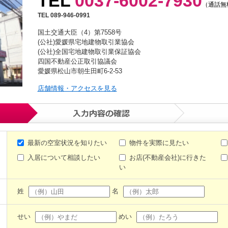
TEL
0037-6002-7930
（通話無
TEL 089-946-0991
国土交通大臣（4）第7558号
(公社)愛媛県宅地建物取引業協会
(公社)全国宅地建物取引業保証協会
四国不動産公正取引協議会
愛媛県松山市朝生田町6-2-53
店舗情報・アクセスを見る
最新の空室状況を知りたい
物件を実際に見たい
入居について相談したい
お店(不動産会社)に行きた
い
姓
名
せい
めい