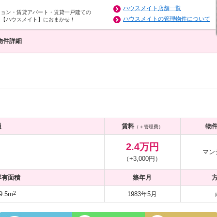
ハウスメイト店舗一覧
ション・賃貸アパート・賃貸一戸建ての
ハウスメイトの管理物件について
は【ハウスメイト】におまかせ！
物件詳細
通
賃料
物
（＋管理費）
2.4万円
マン
（+3,000円）
専有面積
築年月
2
9.5m
1983年5月