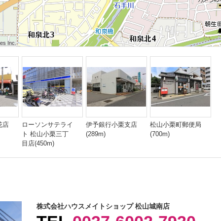
 Inc.
 Inc.
s Inc.
 Inc.
 Inc.
s Inc.
 Inc.
 Inc.
s Inc.
花店
ローソンサテライ
伊予銀行小栗支店
松山小栗町郵便局
ト 松山小栗三丁
(289m)
(700m)
目店(450m)
株式会社ハウスメイトショップ 松山城南店