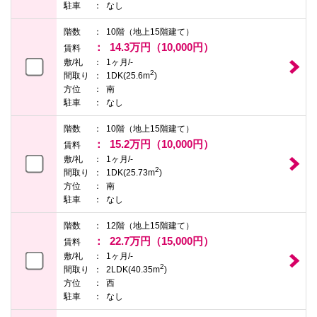
駐車
なし
本
文
に
階数
10階（地上15階建て）
移
14.3万円（10,000円）
賃料
動
敷/礼
1ヶ月/-
し
2
ま
間取り
1DK(25.6m
)
す
方位
南
フ
駐車
なし
ッ
タ
階数
10階（地上15階建て）
情
報
15.2万円（10,000円）
賃料
に
敷/礼
1ヶ月/-
移
2
間取り
1DK(25.73m
)
動
方位
南
し
ま
駐車
なし
す
階数
12階（地上15階建て）
22.7万円（15,000円）
賃料
敷/礼
1ヶ月/-
2
間取り
2LDK(40.35m
)
方位
西
駐車
なし