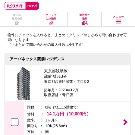
ペ
ペ
こ
こ
こ
ー
ー
こ
こ
こ
ジ
ジ
か
か
か
前回の
クリップ
最近見た
の
内
ら
ら
ら
メニュー
検索物件
した物件
物件
先
を
ヘ
本
フ
頭
移
ッ
文
ッ
に
動
ダ
に
タ
物件にチェックを入れると、まとめてクリップやまとめて問い合わせが可
な
す
情
な
情
能になります！
り
る
報
り
報
（※まとめて問い合わせの最大件数は4件です）
ま
た
に
ま
に
す。
め
な
す。
な
の
り
り
アーバネックス蔵前レジデンス
リ
ま
ま
ン
す。
す。
ク
東京都浅草線
で
蔵前 徒歩3分
す。
東京都台東区蔵前４丁目3-2
ヘ
ッ
築年月：2023年12月
ダ
取扱店舗：青戸店
情
報
階数
8階（地上15階建て）
に
14.1万円（10,000円）
移
賃料
動
敷/礼
1ヶ月/-
し
2
間取り
1DK(25.6m
)
ま
方位
南
す