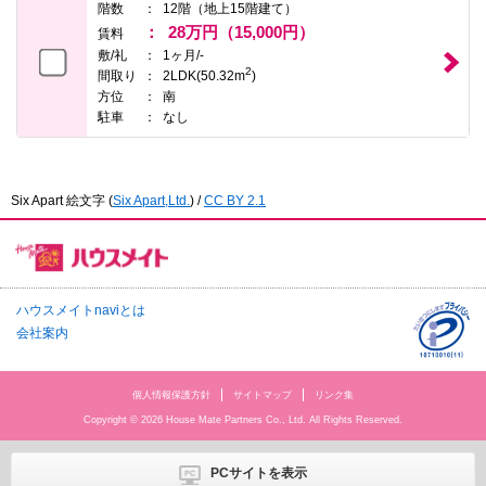
階数
12階（地上15階建て）
28万円（15,000円）
賃料
敷/礼
1ヶ月/-
2
間取り
2LDK(50.32m
)
方位
南
駐車
なし
Six Apart 絵文字
(
Six Apart,Ltd.
) /
CC BY 2.1
ハウスメイトnaviとは
会社案内
個人情報保護方針
サイトマップ
リンク集
Copyright © 2026 House Mate Partners Co., Ltd. All Rights Reserved.
PCサイトを表示