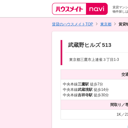
賃貸マン
物件探し
賃貸のハウスメイトTOP
東京都
賃貸
武蔵野ヒルズ 513
東京都三鷹市上連雀３丁目1-3
交
中央本線
三鷹駅
徒歩7分
中央本線
武蔵境駅
徒歩14分
中央本線
吉祥寺駅
徒歩30分
間取り／
1K／2