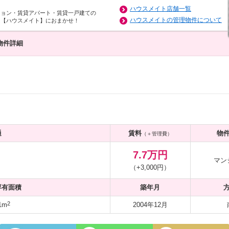
ハウスメイト店舗一覧
ション・賃貸アパート・賃貸一戸建ての
ハウスメイトの管理物件について
は【ハウスメイト】におまかせ！
物件詳細
通
賃料
物
（＋管理費）
7.7万円
マン
（+3,000円）
専有面積
築年月
2
1m
2004年12月