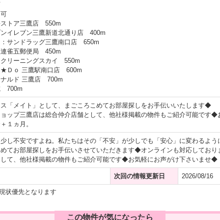
可
用可
ストア三鷹店 550m
ンイレブン三鷹新道北通り店 400m
：サンドラッグ三鷹南口店 650m
連雀五郵便局 450m
クリーニングスカイ 550m
★Ｄｏ 三鷹駅南口店 600m
ナルド 三鷹店 700m
 700m
ウス「メイト」として、まごころこめてお部屋探しをお手伝いいたします◆
ショップ三鷹店は総合仲介店舗として、他社様掲載の物件もご紹介可能です◆
金＋１ヵ月。
て少し不安ですよね。私たちはその「不安」が少しでも「安心」に変わるよう
こめてお部屋探しをお手伝いさせていただきます◆オンラインも対応しており
として、他社様掲載の物件もご紹介可能です◆お気軽にお声がけ下さいませ◆
次回の情報更新日
2026/08/16
現状優先となります
この物件が気になったら