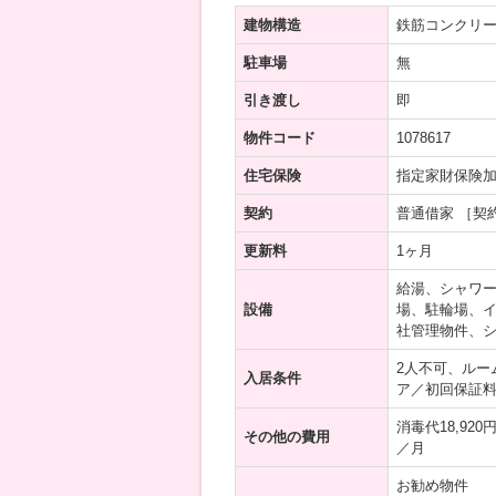
建物構造
鉄筋コンクリ
駐車場
無
引き渡し
即
物件コード
1078617
住宅保険
指定家財保険
契約
普通借家 ［契
更新料
1ヶ月
給湯、シャワー
設備
場、駐輪場、イ
社管理物件、
2人不可、ルー
入居条件
ア／初回保証
消毒代18,92
その他の費用
／月
お勧め物件