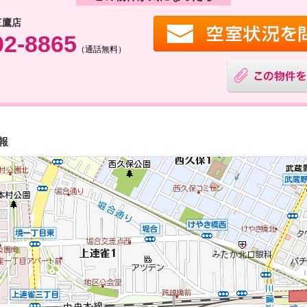
三鷹店
02-8865
（通話無料）
報