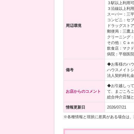
３駅以上利用
３沿線以上利
スーパー：三平
コンビニ：セブ
周辺環境
ドラッグストア
郵便局：三鷹上
クリーニング：
その他：Ｃａｎ
飲食店：マクド
病院：平嶺医院
◆お客様のハ
備考
ハウスメイト
法人契約時礼
◆お引越しっ
お店からのコメント
て、まごころ
総合仲介店舗
情報更新日
2026/07/21
※各種情報と現状に差異がある場合は、