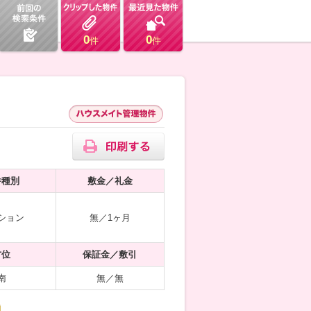
0
0
件
件
件種別
敷金／礼金
ション
無／1ヶ月
方位
保証金／敷引
南
無／無