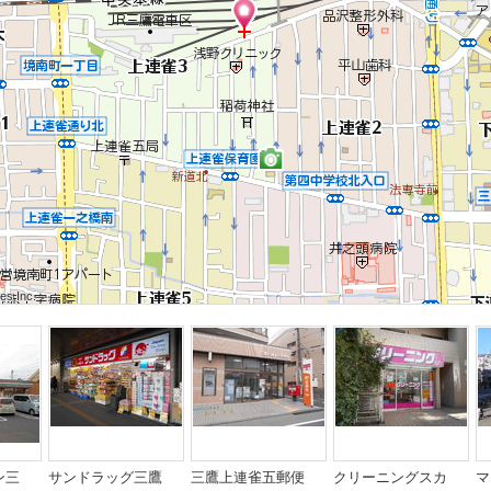
 Inc.
 Inc.
s Inc.
 Inc.
 Inc.
s Inc.
 Inc.
 Inc.
s Inc.
ン三
サンドラッグ三鷹
三鷹上連雀五郵便
クリーニングスカ
マ