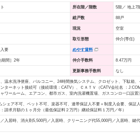
ート
所在階／階数
5階／ 地上7
総戸数
88戸
現況
空室
取引形態
仲介(専任)
加入要
めやす賃料
約期間］2年
仲介手数料
8.47万円
更新事務手数料
なし
、温水洗浄便座、バルコニー、24時間換気システム、クロゼット、下駄箱、
ンターネット接続可（接続環境：CATV）、ＣＡＴＶ（CATV会社名 ：J:C
シャワールーム、エアコン、都市ガス、室内洗濯機置場、ガスコンロ一口設置
ムシェア不可、ペット不可、楽器不可、連帯保証人不要＋制度入会要、保証
料：請求月額の１ヶ月分（最低保証料２万円）継続保証料１万円／年）
0円／入居時、消火剤5,500円／入居時、クリーニング代55,000円／入居時、鍵代