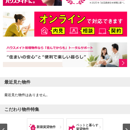
本
文
に
移
動
し
ま
す
フ
ッ
タ
情
報
に
移
動
し
ま
最近見た物件
す
最近見た物件はありません。
こだわり物件特集
学生向けお部屋
ペットと暮らす
ハウスメ
新築賃貸物件
探し
賃貸物件
管理物件