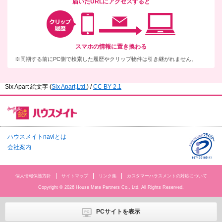
届いたURLにアクセスすると
スマホの情報に置き換わる
同期する前にPC側で検索した履歴やクリップ物件は引き継がれません。
Six Apart 絵文字
(
Six Apart,Ltd.
) /
CC BY 2.1
ハウスメイトnaviとは
会社案内
個人情報保護方針
サイトマップ
リンク集
カスタマーハラスメントの対応について
Copyright ©
2026 House Mate Partners Co., Ltd. All Rights Reserved.
PCサイトを表示