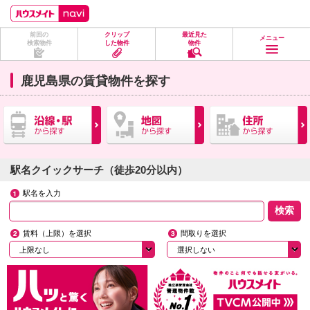
ペ
ペ
こ
こ
こ
ー
ー
こ
こ
こ
ジ
ジ
か
か
か
前回の
クリップ
最近見た
の
内
ら
ら
ら
メニュー
検索物件
した物件
物件
先
を
ヘ
本
フ
頭
移
ッ
文
ッ
に
動
ダ
に
タ
鹿児島県の賃貸物件を探す
な
す
情
な
情
り
る
報
り
報
ま
た
に
ま
に
す。
め
な
す。
な
の
り
り
リ
ま
ま
ン
す。
す。
ク
駅名クイックサーチ（徒歩20分以内）
で
す。
駅名を入力
ヘ
ッ
ダ
情
賃料（上限）を選択
間取りを選択
報
に
移
動
し
ま
す