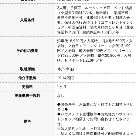
2人可、子供可、ルームシェア可、ペット相談
（小型犬又猫計2匹迄／敷金増）、楽器不可、
事務所使用不可、連帯保証人不要＋制度入会
入居条件
要、保証人代行必須（オリコフォレントインシ
ュア／初回保証料：請求月額の１ヶ月分（最低
保証料２万円）継続保証料１万円／年）
消毒代18,920円／入居時、消火剤5,500円／入
居時、２台目エアコンクリーニング代12,100
その他の費用
円／入居時、町内会費450円／月、クリーニン
グ代82,500円／入居時、鍵代30,800円／入居
時、Ｎサポート1,210円／月
取引形態
仲介(専任)
仲介手数料
19.14万円
更新料
1ヶ月
更新事務手数料
なし
◆諸条件等、お気兼ねなく何でもご相談下さい
ませ◆
◆ハウスメイト管理物件◆お気軽にハウスメイ
トショップ柏店までお問い合わせくださいま
備考
せ。
※法人契約／礼金１ヶ月追加
小型犬又は猫計２匹迄相談可／飼育時敷金１ヶ