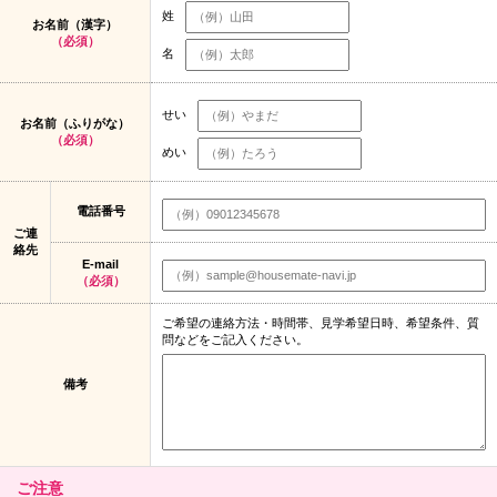
姓
お名前（漢字）
（必須）
名
せい
お名前（ふりがな）
（必須）
めい
電話番号
ご連
絡先
E-mail
（必須）
ご希望の連絡方法・時間帯、見学希望日時、希望条件、質
問などをご記入ください。
備考
ご注意