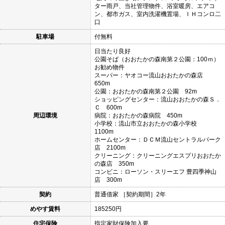
ター雨戸、当社管理物件、浴室暖房、エアコ
ン、都市ガス、室内洗濯機置場、ＩＨコンロ二
口
駐車場
付無料
日当たり良好
公園そば（おおたかの森南第２公園：100ｍ）
お勧め物件
スーパー：ヤオコー流山おおたかの森店
650m
公園：おおたかの森南第２公園 92m
ショッピングセンター：流山おおたかの森Ｓ．
Ｃ 600m
周辺環境
病院：おおたかの森病院 450m
小学校：流山市立おおたかの森小学校
1100m
ホームセンター：ＤＣＭ流山セントラルパーク
店 2100m
クリーニング：クリーニングエスプリおおたか
の森店 350m
コンビニ：ローソン・スリーエフ 豊四季神山
店 300m
契約
普通借家 ［契約期間］2年
めやす賃料
185250円
住宅保険
指定家財保険加入要