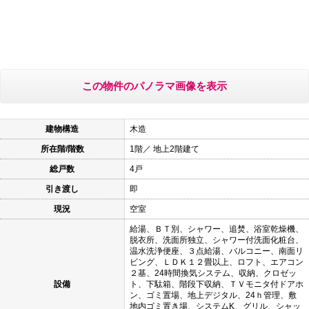
この物件のパノラマ画像を表示
建物構造
木造
所在階/階数
1階／ 地上2階建て
総戸数
4戸
引き渡し
即
現況
空室
給湯、ＢＴ別、シャワー、追焚、浴室乾燥機、
脱衣所、洗面所独立、シャワー付洗面化粧台、
温水洗浄便座、３点給湯、バルコニー、南面リ
ビング、ＬＤＫ１２畳以上、ロフト、エアコン
２基、24時間換気システム、収納、クロゼッ
設備
ト、下駄箱、階段下収納、ＴＶモニタ付ドアホ
ン、ゴミ置場、地上デジタル、24ｈ管理、敷
地内ゴミ置き場、システムK、グリル、シャッ