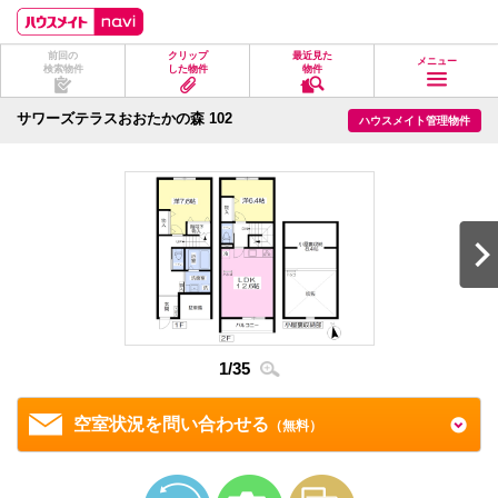
ペ
ペ
こ
こ
こ
ー
ー
こ
こ
こ
ジ
ジ
か
か
か
前回の
クリップ
最近見た
の
内
ら
ら
ら
メニュー
検索物件
した物件
物件
先
を
ヘ
本
フ
頭
移
ッ
文
ッ
に
動
ダ
に
タ
サワーズテラスおおたかの森 102
ハウスメイト管理物件
な
す
情
な
情
り
る
報
り
報
ま
た
に
ま
に
す。
め
な
す。
な
の
り
り
リ
ま
ま
ン
す。
す。
ク
で
す。
ヘ
ッ
ダ
2
/
3
情
1
/
35
報
に
移
空室状況を問い合わせる
（無料）
動
し
ま
す