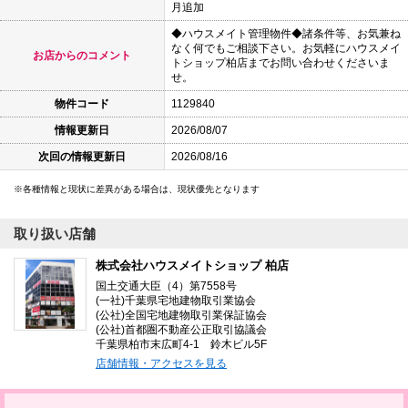
月追加
◆ハウスメイト管理物件◆諸条件等、お気兼ね
なく何でもご相談下さい。お気軽にハウスメイ
お店からのコメント
トショップ柏店までお問い合わせくださいま
せ。
物件コード
1129840
情報更新日
2026/08/07
次回の情報更新日
2026/08/16
各種情報と現状に差異がある場合は、現状優先となります
取り扱い店舗
株式会社ハウスメイトショップ 柏店
国土交通大臣（4）第7558号
(一社)千葉県宅地建物取引業協会
(公社)全国宅地建物取引業保証協会
(公社)首都圏不動産公正取引協議会
千葉県柏市末広町4-1 鈴木ビル5F
店舗情報・アクセスを見る