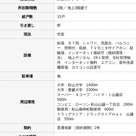
所在階/階数
1階／ 地上3階建て
総戸数
15戸
引き渡し
即
現況
空室
給湯、ＢＴ別、シャワー、洗面台、バルコニ
ー、照明付、収納、ＴＶモニタ付ドアホン、駐
輪場、インターネット接続可（接続環境：
設備
光）、地上デジタル、24ｈ管理、当社管理物
件、インターネット無料、エアコン、室外洗濯
機置場、ガスコンロ設置可
駐車場
無
大学：松山大学 1400m
大学：愛媛大学 2300m
スーパー：Ａコープ ハトマ－ト山越店
500m
周辺環境
コンビニ：ローソン 松山山越一丁目店 200m
郵便局：松山御幸町郵便局 600m
ドラッグストア：ドラッグストアｍａｃ 山越
店 550m
契約
普通借家 ［契約期間］2年