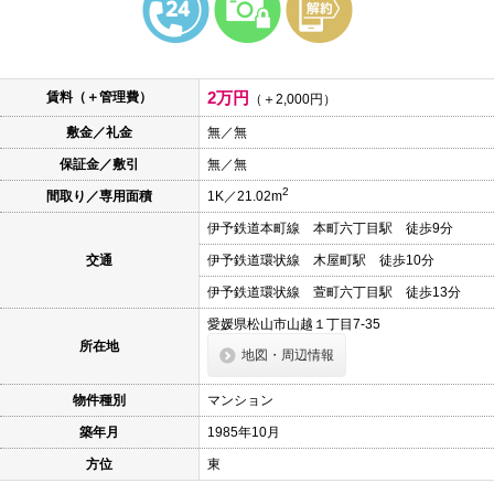
本
文
に
移
動
2万円
賃料（＋管理費）
し
（＋2,000円）
ま
敷金／礼金
無／無
す
フ
保証金／敷引
無／無
ッ
タ
2
間取り／専用面積
1K／21.02m
情
報
伊予鉄道本町線 本町六丁目駅 徒歩9分
に
移
交通
伊予鉄道環状線 木屋町駅 徒歩10分
動
し
伊予鉄道環状線 萱町六丁目駅 徒歩13分
ま
愛媛県松山市山越１丁目7-35
す
所在地
地図・周辺情報
物件種別
マンション
築年月
1985年10月
方位
東