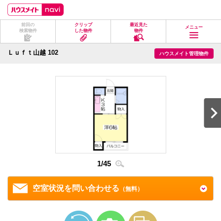
ペ
ペ
こ
こ
こ
ー
ー
こ
こ
こ
ジ
ジ
か
か
か
前回の
クリップ
最近見た
の
内
ら
ら
ら
メニュー
検索物件
した物件
物件
先
を
ヘ
本
フ
頭
移
ッ
文
ッ
に
動
ダ
に
タ
Ｌｕｆｔ山越 102
ハウスメイト管理物件
な
す
情
な
情
り
る
報
り
報
ま
た
に
ま
に
す。
め
な
す。
な
の
り
り
リ
ま
ま
ン
す。
す。
ク
で
す。
ヘ
ッ
ダ
情
1
/
45
2
/
4
報
に
移
空室状況を問い合わせる
（無料）
動
し
ま
す