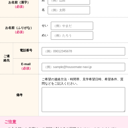
お名前（漢字）
（必須）
名
せい
お名前（ふりがな）
（必須）
めい
電話番号
ご連
絡先
E-mail
（必須）
ご希望の連絡方法・時間帯、見学希望日時、希望条件、質
問などをご記入ください。
備考
ご注意