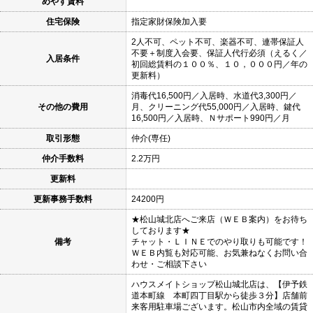
めやす賃料
住宅保険
指定家財保険加入要
2人不可、ペット不可、楽器不可、連帯保証人
不要＋制度入会要、保証人代行必須（えるく／
入居条件
初回総賃料の１００％、１０，０００円／年の
更新料）
消毒代16,500円／入居時、水道代3,300円／
その他の費用
月、クリーニング代55,000円／入居時、鍵代
16,500円／入居時、Ｎサポート990円／月
取引形態
仲介(専任)
仲介手数料
2.2万円
更新料
更新事務手数料
24200円
★松山城北店へご来店（ＷＥＢ案内）をお待ち
しております★
備考
チャット・ＬＩＮＥでのやり取りも可能です！
ＷＥＢ内覧も対応可能、お気兼ねなくお問い合
わせ・ご相談下さい
ハウスメイトショップ松山城北店は、【伊予鉄
道本町線 本町四丁目駅から徒歩３分】店舗前
来客用駐車場ございます。松山市内全域の賃貸