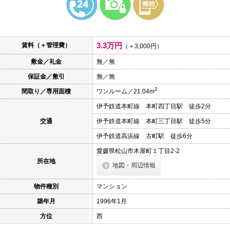
本
文
に
移
動
3.3万円
賃料（＋管理費）
し
（＋3,000円）
ま
敷金／礼金
無／無
す
フ
保証金／敷引
無／無
ッ
タ
2
間取り／専用面積
ワンルーム／21.04m
情
報
伊予鉄道本町線 本町四丁目駅 徒歩2分
に
移
交通
伊予鉄道本町線 本町三丁目駅 徒歩5分
動
し
伊予鉄道高浜線 古町駅 徒歩6分
ま
愛媛県松山市木屋町１丁目2-2
す
所在地
地図・周辺情報
物件種別
マンション
築年月
1996年1月
方位
西