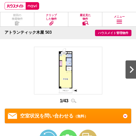
ペ
ペ
こ
こ
こ
ー
ー
こ
こ
こ
ジ
ジ
か
か
か
前回の
クリップ
最近見た
の
内
ら
ら
ら
メニュー
検索物件
した物件
物件
先
を
ヘ
本
フ
頭
移
ッ
文
ッ
に
動
ダ
に
タ
アトランティック木屋 503
ハウスメイト管理物件
な
す
情
な
情
り
る
報
り
報
ま
た
に
ま
に
す。
め
な
す。
な
の
り
り
リ
ま
ま
ン
す。
す。
ク
で
す。
ヘ
ッ
ダ
情
1
/
43
2
/
4
報
に
移
空室状況を問い合わせる
（無料）
動
し
ま
す