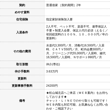
契約
普通借家 ［契約期間］2年
めやす賃料
住宅保険
指定家財保険加入要
2人不可、ペット不可、楽器不可、連帯保証人
不要＋制度入会要、保証人代行必須（えるく／
入居条件
初回総賃料の１００％、１０，０００円／年の
更新料）
水道代3,300円／月、消毒代16,500円／入居
時、ＣＡＴＶ550円／月、町内会費300円／
その他の費用
月、クリーニング代55,000円／入居時、鍵代
16,500円／入居時、Ｎサポート990円／月
取引形態
仲介(専任)
仲介手数料
3.63万円
更新料
更新事務手数料
24200円
★松山城北店へご来店（ＷＥＢ案内）をお待ち
しております★
備考
チャット・ＬＩＮＥでのやり取りも可能です！
ＷＥＢ内覧も対応可能、お気兼ねなくお問い合
わせ・ご相談下さい