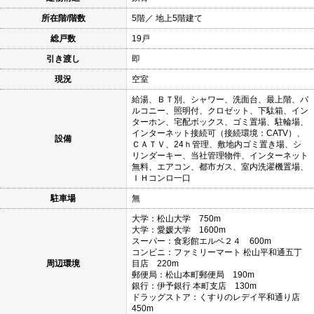
所在階/階数
5階／ 地上5階建て
総戸数
19戸
引き渡し
即
現況
空室
給湯、ＢＴ別、シャワー、洗面台、最上階、バ
ルコニー、照明付、クロゼット、下駄箱、イン
ターホン、宅配ボックス、ゴミ置場、駐輪場、
インターネット接続可（接続環境：CATV）、
設備
ＣＡＴＶ、24ｈ管理、敷地内ゴミ置き場、シ
リンダーキー、当社管理物件、インターネット
無料、エアコン、都市ガス、室内洗濯機置場、
ＩＨコンロ一口
駐車場
無
大学：松山大学 750m
大学：愛媛大学 1600m
スーパー：食彩館エルベ２４ 600m
コンビニ：ファミリーマート 松山平和通五丁
周辺環境
目店 220m
郵便局：松山本町郵便局 190m
銀行：伊予銀行 本町支店 130m
ドラッグストア：くすりのレデイ平和通り店
450m