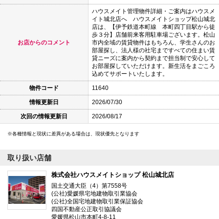
ハウスメイト管理物件詳細・ご案内はハウスメ
イト城北店へ ハウスメイトショップ松山城北
店は、【伊予鉄道本町線 本町四丁目駅から徒
歩３分】店舗前来客用駐車場ございます。松山
お店からのコメント
市内全域の賃貸物件はもちろん、学生さんのお
部屋探し、法人様の社宅まですべての住まい賃
貸ニーズに案内から契約まで担当制で安心して
お部屋探していただけます。新生活をまごころ
込めてサポートいたします。
物件コード
11640
情報更新日
2026/07/30
次回の情報更新日
2026/08/17
各種情報と現状に差異がある場合は、現状優先となります
取り扱い店舗
株式会社ハウスメイトショップ 松山城北店
国土交通大臣（4）第7558号
(公社)愛媛県宅地建物取引業協会
(公社)全国宅地建物取引業保証協会
四国不動産公正取引協議会
愛媛県松山市本町4-8-11