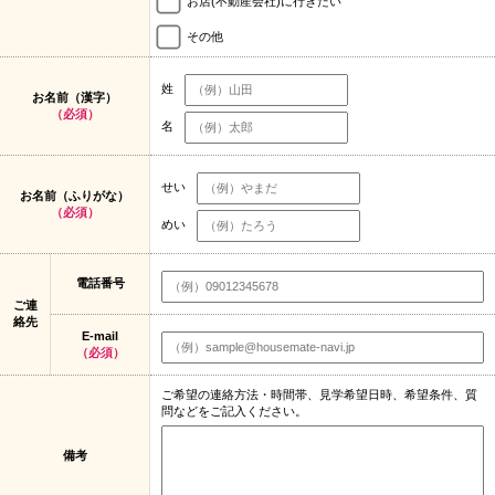
お店(不動産会社)に行きたい
その他
姓
お名前（漢字）
（必須）
名
せい
お名前（ふりがな）
（必須）
めい
電話番号
ご連
絡先
E-mail
（必須）
ご希望の連絡方法・時間帯、見学希望日時、希望条件、質
問などをご記入ください。
備考