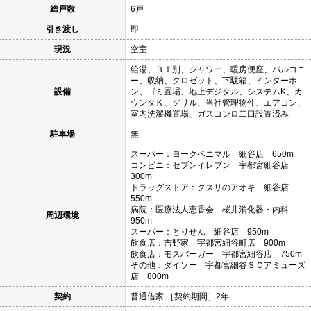
総戸数
6戸
引き渡し
即
現況
空室
給湯、ＢＴ別、シャワー、暖房便座、バルコニ
ー、収納、クロゼット、下駄箱、インターホ
設備
ン、ゴミ置場、地上デジタル、システムK、カ
ウンタＫ、グリル、当社管理物件、エアコン、
室内洗濯機置場、ガスコンロ二口設置済み
駐車場
無
スーパー：ヨークベニマル 細谷店 650m
コンビニ：セブンイレブン 宇都宮細谷店
300m
ドラッグストア：クスリのアオキ 細谷店
550m
病院：医療法人恵香会 桜井消化器・内科
周辺環境
950m
スーパー：とりせん 細谷店 950m
飲食店：吉野家 宇都宮細谷町店 900m
飲食店：モスバーガー 宇都宮細谷店 750m
その他：ダイソー 宇都宮細谷ＳＣアミューズ
店 800m
契約
普通借家 ［契約期間］2年