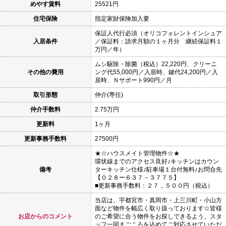
めやす賃料
25521円
住宅保険
指定家財保険加入要
保証人代行必須（オリコフォレントインシュア
入居条件
／保証料：請求月額の１ヶ月分 継続保証料１
万円／年）
ムシ駆除・除菌（税込）22,220円、クリーニ
その他の費用
ング代55,000円／入居時、鍵代24,200円／入
居時、Ｎサポート990円／月
取引形態
仲介(専任)
仲介手数料
2.75万円
更新料
1ヶ月
更新事務手数料
27500円
★☆ハウスメイト管理物件☆★
環状線までのアクセス良好♪キッチンはカウン
備考
ターキッチン仕様♪駐車場１台付無料♪お問合先
【０２８ー６３７－３７７５】
■更新事務手数料：２７，５００円（税込）
当店は、宇都宮市・真岡市・上三川町・小山方
面など物件を幅広く取り扱っております☆皆様
お店からのコメント
のご希望に合う物件をお探しできるよう、スタ
ッフ一同まごころを込めてご対応させていただ