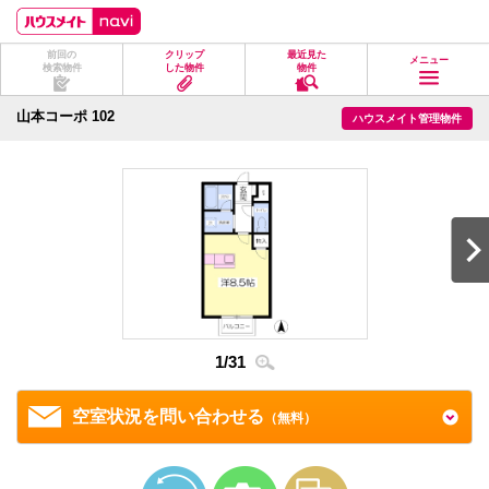
ペ
ペ
こ
こ
こ
ー
ー
こ
こ
こ
ジ
ジ
か
か
か
前回の
クリップ
最近見た
の
内
ら
ら
ら
メニュー
検索物件
した物件
物件
先
を
ヘ
本
フ
頭
移
ッ
文
ッ
に
動
ダ
に
タ
山本コーポ 102
ハウスメイト管理物件
な
す
情
な
情
り
る
報
り
報
ま
た
に
ま
に
す。
め
な
す。
な
の
り
り
リ
ま
ま
ン
す。
す。
ク
で
す。
ヘ
ッ
ダ
2
/
3
情
1
/
31
報
に
移
空室状況を問い合わせる
（無料）
動
し
ま
す