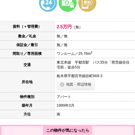
本
文
に
移
動
2.5万円
賃料（＋管理費）
し
（無）
ま
敷金／礼金
無／無
す
フ
保証金／敷引
無／無
ッ
タ
2
間取り／専用面積
ワンルーム／25.76m
情
報
東北本線 宇都宮駅 バス35分「県営細谷住
交通
に
宅前」徒歩5分
移
動
栃木県宇都宮市細谷町669-3
し
所在地
地図・周辺情報
ま
す
物件種別
アパート
築年月
1999年3月
方位
南
この物件が気になったら