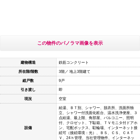
この物件のパノラマ画像を表示
建物構造
鉄筋コンクリート
所在階/階数
3階／ 地上3階建て
総戸数
9戸
引き渡し
即
現況
空室
給湯、ＢＴ別、シャワー、脱衣所、洗面所独
立、シャワー付洗面化粧台、温水洗浄便座、３
点給湯、最上階、角部屋、バルコニー、照明
付、クロゼット、下駄箱、ＴＶモニタ付ドアホ
設備
ン、宅配ボックス、駐輪場、インターネット接
続可（接続環境：光）、ＢＳ、ＣＳ、ＣＡＴ
Ｖ、24ｈ管理、当社管理物件、インターネッ