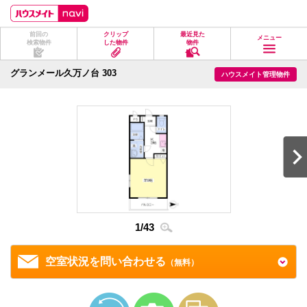
ペ
ペ
こ
こ
こ
ー
ー
こ
こ
こ
ジ
ジ
か
か
か
前回の
クリップ
最近見た
の
内
ら
ら
ら
メニュー
検索物件
した物件
物件
先
を
ヘ
本
フ
頭
移
ッ
文
ッ
に
動
ダ
に
タ
グランメール久万ノ台 303
ハウスメイト管理物件
な
す
情
な
情
り
る
報
り
報
ま
た
に
ま
に
す。
め
な
す。
な
の
り
り
リ
ま
ま
ン
す。
す。
ク
で
す。
ヘ
ッ
ダ
2
/
4
情
1
/
43
報
に
移
空室状況を問い合わせる
（無料）
動
し
ま
す