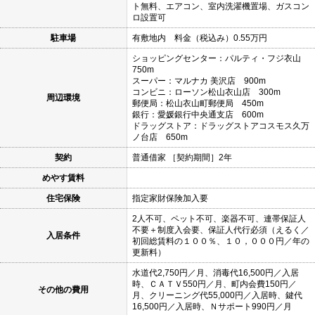
ト無料、エアコン、室内洗濯機置場、ガスコン
ロ設置可
駐車場
有敷地内 料金（税込み）0.55万円
ショッピングセンター：パルティ・フジ衣山
750m
スーパー：マルナカ 美沢店 900m
コンビニ：ローソン松山衣山店 300m
周辺環境
郵便局：松山衣山町郵便局 450m
銀行：愛媛銀行中央通支店 600m
ドラッグストア：ドラッグストアコスモス久万
ノ台店 650m
契約
普通借家 ［契約期間］2年
めやす賃料
住宅保険
指定家財保険加入要
2人不可、ペット不可、楽器不可、連帯保証人
不要＋制度入会要、保証人代行必須（えるく／
入居条件
初回総賃料の１００％、１０，０００円／年の
更新料）
水道代2,750円／月、消毒代16,500円／入居
時、ＣＡＴＶ550円／月、町内会費150円／
その他の費用
月、クリーニング代55,000円／入居時、鍵代
16,500円／入居時、Ｎサポート990円／月