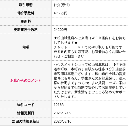
取引形態
仲介(専任)
仲介手数料
4.62万円
更新料
更新事務手数料
24200円
★松山城北店へご来店（ＷＥＢ案内）をお待ち
しております★
備考
チャット・ＬＩＮＥでのやり取りも可能です！
ＷＥＢ内覧も対応可能、お気兼ねなくお問い合
わせ・ご相談下さい
ハウスメイトショップ松山城北店は、【伊予鉄
道本町線 本町四丁目駅から徒歩３分】店舗前
来客用駐車場ございます。松山市内全域の賃貸
物件はもちろん、学生さんのお部屋探し、法人
お店からのコメント
様の社宅まですべての住まい賃貸ニーズに案内
から契約まで担当制で安心してお部屋探してい
ただけます。新生活をまごこころ込めてサポー
トいたします。
物件コード
12163
情報更新日
2026/07/09
次回の情報更新日
2026/08/16