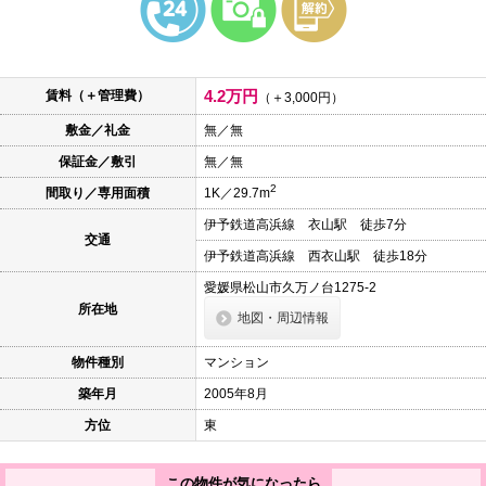
本
文
に
移
動
4.2万円
賃料（＋管理費）
し
（＋3,000円）
ま
敷金／礼金
無／無
す
フ
保証金／敷引
無／無
ッ
タ
2
間取り／専用面積
1K／29.7m
情
報
伊予鉄道高浜線 衣山駅 徒歩7分
に
交通
移
伊予鉄道高浜線 西衣山駅 徒歩18分
動
し
愛媛県松山市久万ノ台1275-2
ま
所在地
地図・周辺情報
す
物件種別
マンション
築年月
2005年8月
方位
東
この物件が気になったら