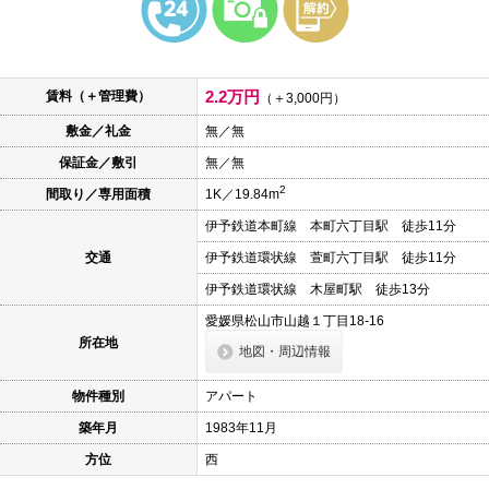
本
文
に
移
動
2.2万円
賃料（＋管理費）
し
（＋3,000円）
ま
敷金／礼金
無／無
す
フ
保証金／敷引
無／無
ッ
タ
2
間取り／専用面積
1K／19.84m
情
報
伊予鉄道本町線 本町六丁目駅 徒歩11分
に
移
交通
伊予鉄道環状線 萱町六丁目駅 徒歩11分
動
し
伊予鉄道環状線 木屋町駅 徒歩13分
ま
愛媛県松山市山越１丁目18-16
す
所在地
地図・周辺情報
物件種別
アパート
築年月
1983年11月
方位
西