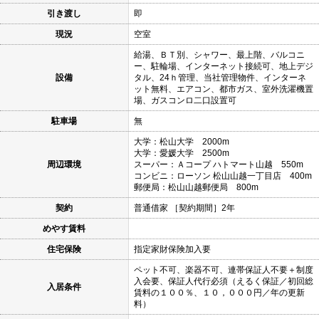
引き渡し
即
現況
空室
給湯、ＢＴ別、シャワー、最上階、バルコニ
ー、駐輪場、インターネット接続可、地上デジ
設備
タル、24ｈ管理、当社管理物件、インターネ
ット無料、エアコン、都市ガス、室外洗濯機置
場、ガスコンロ二口設置可
駐車場
無
大学：松山大学 2000m
大学：愛媛大学 2500m
周辺環境
スーパー：Ａコープ ハトマート山越 550m
コンビニ：ローソン 松山山越一丁目店 400m
郵便局：松山山越郵便局 800m
契約
普通借家 ［契約期間］2年
めやす賃料
住宅保険
指定家財保険加入要
ペット不可、楽器不可、連帯保証人不要＋制度
入会要、保証人代行必須（えるく保証／初回総
入居条件
賃料の１００％、１０，０００円／年の更新
料）