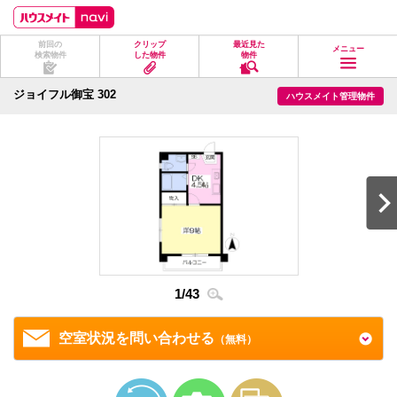
ペ
ペ
こ
こ
こ
ー
ー
こ
こ
こ
ジ
ジ
か
か
か
前回の
クリップ
最近見た
の
内
ら
ら
ら
メニュー
検索物件
した物件
物件
先
を
ヘ
本
フ
頭
移
ッ
文
ッ
に
動
ダ
に
タ
ジョイフル御宝 302
ハウスメイト管理物件
な
す
情
な
情
り
る
報
り
報
ま
た
に
ま
に
す。
め
な
す。
な
の
り
り
リ
ま
ま
ン
す。
す。
ク
で
す。
ヘ
ッ
ダ
情
1
/
43
2
/
4
報
に
移
空室状況を問い合わせる
（無料）
動
し
ま
す