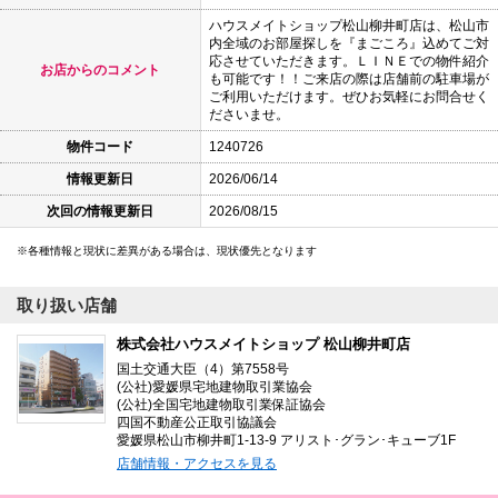
ハウスメイトショップ松山柳井町店は、松山市
内全域のお部屋探しを『まごころ』込めてご対
応させていただきます。ＬＩＮＥでの物件紹介
お店からのコメント
も可能です！！ご来店の際は店舗前の駐車場が
ご利用いただけます。ぜひお気軽にお問合せく
ださいませ。
物件コード
1240726
情報更新日
2026/06/14
次回の情報更新日
2026/08/15
各種情報と現状に差異がある場合は、現状優先となります
取り扱い店舗
株式会社ハウスメイトショップ 松山柳井町店
国土交通大臣（4）第7558号
(公社)愛媛県宅地建物取引業協会
(公社)全国宅地建物取引業保証協会
四国不動産公正取引協議会
愛媛県松山市柳井町1-13-9 アリスト･グラン･キューブ1F
店舗情報・アクセスを見る