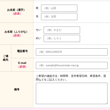
姓
お名前（漢字）
（必須）
名
せい
お名前（ふりがな）
（必須）
めい
電話番号
ご連
絡先
E-mail
（必須）
ご希望の連絡方法・時間帯、見学希望日時、希望条件、質
問などをご記入ください。
備考