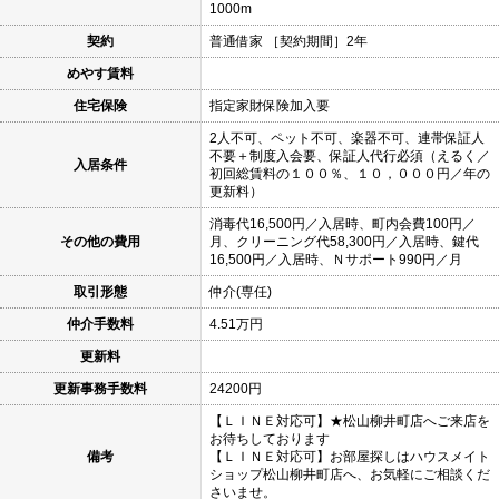
1000m
契約
普通借家 ［契約期間］2年
めやす賃料
住宅保険
指定家財保険加入要
2人不可、ペット不可、楽器不可、連帯保証人
不要＋制度入会要、保証人代行必須（えるく／
入居条件
初回総賃料の１００％、１０，０００円／年の
更新料）
消毒代16,500円／入居時、町内会費100円／
その他の費用
月、クリーニング代58,300円／入居時、鍵代
16,500円／入居時、Ｎサポート990円／月
取引形態
仲介(専任)
仲介手数料
4.51万円
更新料
更新事務手数料
24200円
【ＬＩＮＥ対応可】★松山柳井町店へご来店を
お待ちしております
備考
【ＬＩＮＥ対応可】お部屋探しはハウスメイト
ショップ松山柳井町店へ、お気軽にご相談くだ
さいませ。