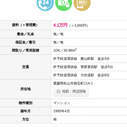
本
文
に
移
動
4.1万円
賃料（＋管理費）
し
（＋3,000円）
ま
敷金／礼金
無／無
す
フ
保証金／敷引
無／無
ッ
タ
2
間取り／専用面積
1DK／30.96m
情
報
伊予鉄道環状線 勝山町駅 徒歩3分
に
移
交通
伊予鉄道環状線 警察署前駅 徒歩5分
動
し
伊予鉄道環状線 大街道駅 徒歩8分
ま
愛媛県松山市御宝町114-1
す
所在地
地図・周辺情報
物件種別
マンション
築年月
1995年4月
方位
南