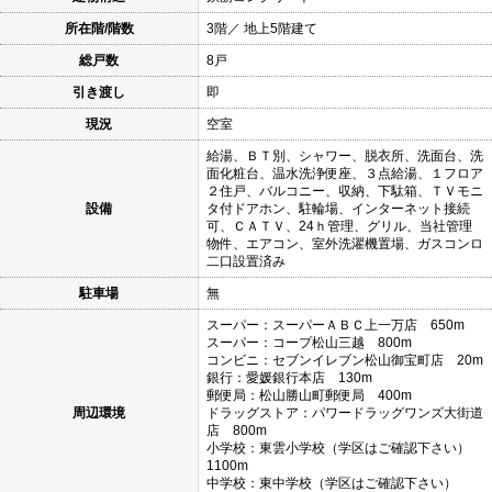
所在階/階数
3階／ 地上5階建て
総戸数
8戸
引き渡し
即
現況
空室
給湯、ＢＴ別、シャワー、脱衣所、洗面台、洗
面化粧台、温水洗浄便座、３点給湯、１フロア
２住戸、バルコニー、収納、下駄箱、ＴＶモニ
設備
タ付ドアホン、駐輪場、インターネット接続
可、ＣＡＴＶ、24ｈ管理、グリル、当社管理
物件、エアコン、室外洗濯機置場、ガスコンロ
二口設置済み
駐車場
無
スーパー：スーパーＡＢＣ上一万店 650m
スーパー：コープ松山三越 800m
コンビニ：セブンイレブン松山御宝町店 20m
銀行：愛媛銀行本店 130m
郵便局：松山勝山町郵便局 400m
周辺環境
ドラッグストア：パワードラッグワンズ大街道
店 800m
小学校：東雲小学校（学区はご確認下さい）
1100m
中学校：東中学校（学区はご確認下さい）