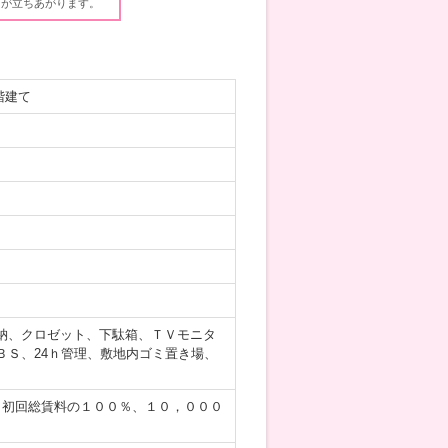
ウが立ちあがります。
階建て
納、クロゼット、下駄箱、ＴＶモニタ
Ｓ、24ｈ管理、敷地内ゴミ置き場、
／初回総賃料の１００％、１０，０００