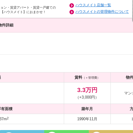
ハウスメイト店舗一覧
ション・賃貸アパート・賃貸一戸建ての
ハウスメイトの管理物件について
は【ハウスメイト】におまかせ！
物件詳細
通
賃料
物
（＋管理費）
3.3万円
マン
（+3,000円）
専有面積
築年月
2
37m
1990年11月