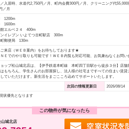
0円／入居時、水道代2,750円／月、町内会費300円／月、クリーニング代55,00
0円／月
1200m
1600m
館エルベ２４ 400m
ンイレブン いよてつ古町駅店 300m
町郵便局 130m
へご来店（ＷＥＢ案内）をお待ちしております★
ＩＮＥでのやり取りも可能です！ＷＥＢ内覧も対応可能、お気兼ねなくお問い
ショップ松山城北店は、【伊予鉄道本町線 本町四丁目駅から徒歩３分】店舗
件はもちろん、学生さんのお部屋探し、法人様の社宅まですべての住まい賃貸
探していただけます。新生活をまごこころ込めてサポートいたします。
次回の情報更新日
2026/08/14
現状優先となります
この物件が気になったら
松山城北店