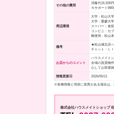
消毒代16,50
その他の費用
Ｎサポート99
大学：松山大学 
大学：愛媛大学 
周辺環境
スーパー：食彩
コンビニ：セブ
郵便局：松山本
★松山城北店
備考
チャット・Ｌ
ハウスメイト
お店からのコメント
全域の賃貸物
心してお部屋
情報更新日
2026/05/21
※各種情報と現状に差異がある場合は、
株式会社ハウスメイトショップ 