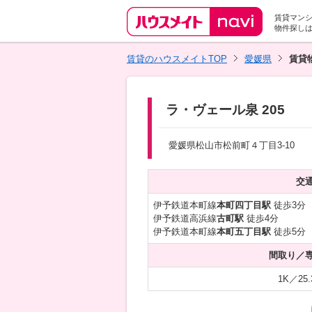
賃貸マン
物件探し
賃貸のハウスメイトTOP
愛媛県
賃貸
ラ・ヴェール泉 205
愛媛県松山市松前町４丁目3-10
交
伊予鉄道本町線
本町四丁目駅
徒歩3分
伊予鉄道高浜線
古町駅
徒歩4分
伊予鉄道本町線
本町五丁目駅
徒歩5分
間取り／
1K／25.