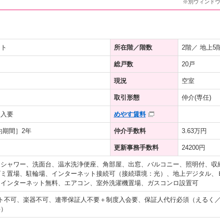
※別ウィンド
ート
所在階／階数
2階／ 地上5
総戸数
20戸
現況
空室
取引形態
仲介(専任)
加入要
めやす賃料
約期間］2年
仲介手数料
3.63万円
更新事務手数料
24200円
、シャワー、洗面台、温水洗浄便座、角部屋、出窓、バルコニー、照明付、収
ミ置場、駐輪場、インターネット接続可（接続環境：光）、地上デジタル、Ｂ
、インターネット無料、エアコン、室外洗濯機置場、ガスコンロ設置可
ト不可、楽器不可、連帯保証人不要＋制度入会要、保証人代行必須（えるく
料）