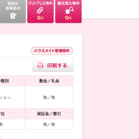
0
0
件
件
件種別
敷金／礼金
ション
無／無
方位
保証金／敷引
南
無／無