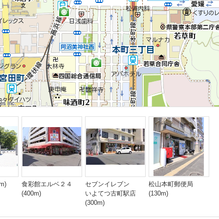
 Inc.
 Inc.
s Inc.
 Inc.
 Inc.
s Inc.
 Inc.
 Inc.
s Inc.
m)
食彩館エルベ２４
セブンイレブン
松山本町郵便局
(400m)
いよてつ古町駅店
(130m)
(300m)