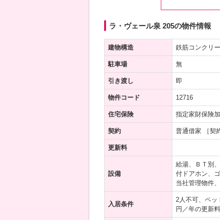
ラ・ヴェール泉 205の物件情報
建物構造
鉄筋コンクリ
駐車場
無
引き渡し
即
物件コード
12716
住宅保険
指定家財保険
契約
普通借家 ［契
更新料
給湯、ＢＴ別
設備
付ドアホン、ゴ
当社管理物件
2人不可、ペッ
入居条件
円／年の更新