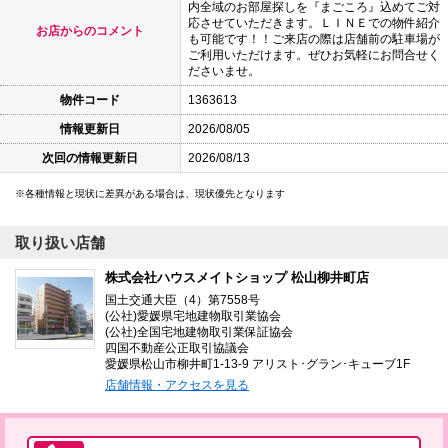
内全域のお部屋探しを『まごころ』込めてご対
応させていただきます。ＬＩＮＥでの物件紹介
お店からのコメント
も可能です！！ご来店の際は店舗前の駐車場が
ご利用いただけます。ぜひお気軽にお問合せく
ださいませ。
物件コード
1363613
情報更新日
2026/08/05
次回の情報更新日
2026/08/13
各種情報と現状に差異がある場合は、現状優先となります
取り扱い店舗
株式会社ハウスメイトショップ 松山柳井町店
国土交通大臣（4）第7558号
(公社)愛媛県宅地建物取引業協会
(公社)全国宅地建物取引業保証協会
四国不動産公正取引協議会
愛媛県松山市柳井町1-13-9 アリスト･グラン･キューブ1F
店舗情報・アクセスを見る