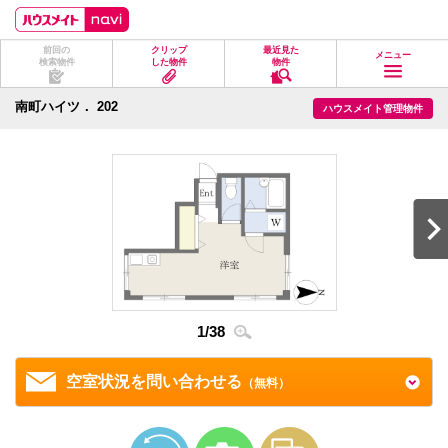
ペ
ペ
こ
こ
こ
ー
ー
こ
こ
こ
ジ
ジ
か
か
か
前回の
クリップ
最近見た
の
内
ら
ら
ら
メニュー
検索物件
した物件
物件
先
を
ヘ
本
フ
頭
移
ッ
文
ッ
に
動
ダ
に
タ
南町ハイツ． 202
ハウスメイト管理物件
な
す
情
な
情
り
る
報
り
報
ま
た
に
ま
に
す。
め
な
す。
な
の
り
り
リ
ま
ま
ン
す。
す。
ク
で
す。
ヘ
ッ
ダ
2
/
3
情
1
/
38
報
に
移
空室状況を問い合わせる
（無料）
動
し
ま
す