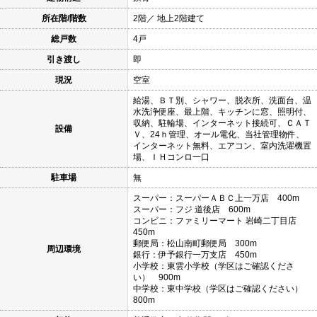
所在階/階数
2階／ 地上2階建て
総戸数
4戸
引き渡し
即
現況
空室
給湯、ＢＴ別、シャワー、脱衣所、洗面台、温
水洗浄便座、最上階、キッチンに窓、照明付、
収納、駐輪場、インターネット接続可、ＣＡＴ
設備
Ｖ、24ｈ管理、オール電化、当社管理物件、
インターネット無料、エアコン、室内洗濯機置
場、ＩＨコンロ一口
駐車場
無
スーパー：スーパーＡＢＣ上一万店 400m
スーパー：フジ 道後店 600m
コンビニ：ファミリーマート 岩崎二丁目店
450m
郵便局：松山南町郵便局 300m
周辺環境
銀行：伊予銀行一万支店 450m
小学校：東雲小学校（学区はご確認くださ
い） 900m
中学校：東中学校（学区はご確認ください）
800m