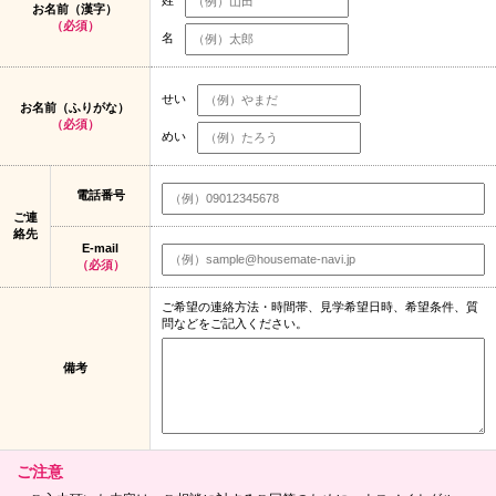
お名前（漢字）
（必須）
名
せい
お名前（ふりがな）
（必須）
めい
電話番号
ご連
絡先
E-mail
（必須）
ご希望の連絡方法・時間帯、見学希望日時、希望条件、質
問などをご記入ください。
備考
ご注意