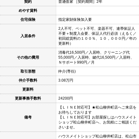
契約
普通借家 ［契約期間］2年
めやす賃料
住宅保険
指定家財保険加入要
2人不可、ペット不可、楽器不可、連帯保証人
不要＋制度入会要、保証人代行必須（えるく／
入居条件
初回総賃料の１００％、１０，０００円／年の
更新料）
消毒代16,500円／入居時、クリーニング代
その他の費用
55,000円／入居時、鍵代16,500円／入居時、
Ｎサポート990円／月
取引形態
仲介(専任)
仲介手数料
3.08万円
更新料
更新事務手数料
24200円
【ＬＩＮＥ対応可】★松山柳井町店へご来店を
お待ちしております
備考
【ＬＩＮＥ対応可】お部屋探しはハウスメイト
ショップ松山柳井町店へ、お気軽にご相談くだ
さいませ。
ハウスメイトショップ松山柳井町店は、松山市