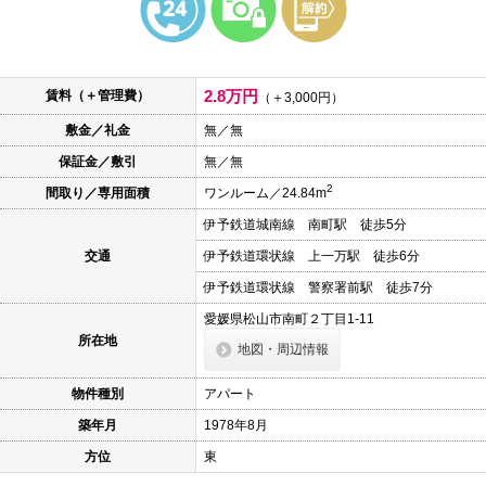
本
文
に
移
動
2.8万円
賃料（＋管理費）
し
（＋3,000円）
ま
敷金／礼金
無／無
す
フ
保証金／敷引
無／無
ッ
タ
2
間取り／専用面積
ワンルーム／24.84m
情
報
伊予鉄道城南線 南町駅 徒歩5分
に
移
交通
伊予鉄道環状線 上一万駅 徒歩6分
動
し
伊予鉄道環状線 警察署前駅 徒歩7分
ま
愛媛県松山市南町２丁目1-11
す
所在地
地図・周辺情報
物件種別
アパート
築年月
1978年8月
方位
東