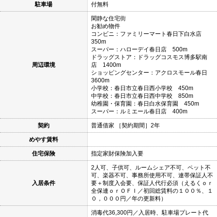
駐車場
付無料
閑静な住宅街
お勧め物件
コンビニ：ファミリーマート春日下白水店
350m
スーパー：ハローデイ春日店 500m
ドラッグストア：ドラッグコスモス博多駅南
周辺環境
店 1400m
ショッピングセンター：アクロスモール春日
3600m
小学校：春日市立春日西小学校 450m
中学校：春日市立春日西中学校 850m
幼稚園・保育園：春日白水保育園 450m
スーパー：ルミエール春日店 400m
契約
普通借家 ［契約期間］2年
めやす賃料
住宅保険
指定家財保険加入要
2人可、子供可、ルームシェア不可、ペット不
可、楽器不可、事務所使用不可、連帯保証人不
入居条件
要＋制度入会要、保証人代行必須（えるくｏｒ
全保連ｏｒＯＦＩ／初回総賃料の１００％、１
０，０００円／年の更新料）
消毒代36,300円／入居時、駐車場プレート代