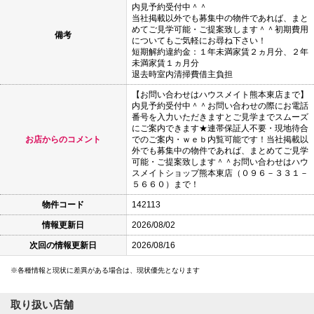
内見予約受付中＾＾
当社掲載以外でも募集中の物件であれば、まと
めてご見学可能・ご提案致します＾＾初期費用
備考
についてもご気軽にお尋ね下さい！
短期解約違約金：１年未満家賃２ヵ月分、２年
未満家賃１ヵ月分
退去時室内清掃費借主負担
【お問い合わせはハウスメイト熊本東店まで】
内見予約受付中＾＾お問い合わせの際にお電話
番号を入力いただきますとご見学までスムーズ
にご案内できます★連帯保証人不要・現地待合
お店からのコメント
でのご案内・ｗｅｂ内覧可能です！当社掲載以
外でも募集中の物件であれば、まとめてご見学
可能・ご提案致します＾＾お問い合わせはハウ
スメイトショップ熊本東店（０９６－３３１－
５６６０）まで！
物件コード
142113
情報更新日
2026/08/02
次回の情報更新日
2026/08/16
各種情報と現状に差異がある場合は、現状優先となります
取り扱い店舗