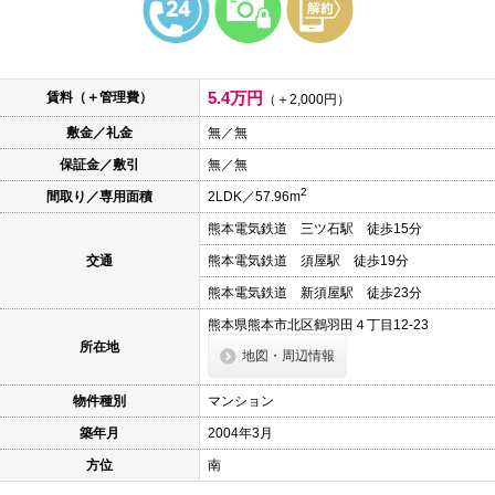
本
文
に
移
動
5.4万円
賃料（＋管理費）
し
（＋2,000円）
ま
敷金／礼金
無／無
す
フ
保証金／敷引
無／無
ッ
タ
2
間取り／専用面積
2LDK／57.96m
情
報
熊本電気鉄道 三ツ石駅 徒歩15分
に
移
交通
熊本電気鉄道 須屋駅 徒歩19分
動
し
熊本電気鉄道 新須屋駅 徒歩23分
ま
熊本県熊本市北区鶴羽田４丁目12-23
す
所在地
地図・周辺情報
物件種別
マンション
築年月
2004年3月
方位
南