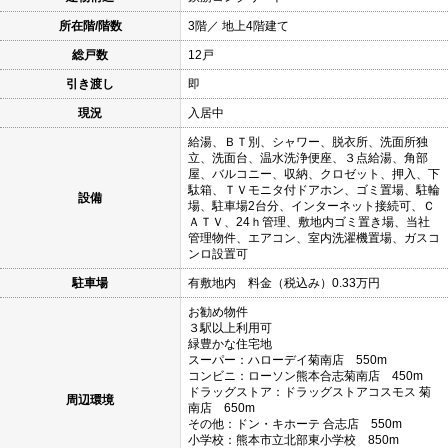
所在階/階数
3階／ 地上4階建て
総戸数
12戸
引き渡し
即
現況
入居中
給湯、ＢＴ別、シャワー、脱衣所、洗面所独
立、洗面台、温水洗浄便座、３点給湯、角部
屋、バルコニー、収納、クロゼット、押入、下
駄箱、ＴＶモニタ付ドアホン、ゴミ置場、駐輪
設備
場、駐車場2台分、インターネット接続可、Ｃ
ＡＴＶ、24ｈ管理、敷地内ゴミ置き場、当社
管理物件、エアコン、室内洗濯機置場、ガスコ
ンロ設置可
駐車場
有敷地内 料金（税込み）0.33万円
お勧め物件
３駅以上利用可
緑豊かな住宅地
スーパー：ハローデイ菊南店 550m
コンビニ：ローソン熊本合志菊南店 450m
ドラッグストア：ドラッグストアコスモス 菊
周辺環境
南店 650m
その他：ドン・キホーテ 合志店 550m
小学校：熊本市立北部東小学校 850m