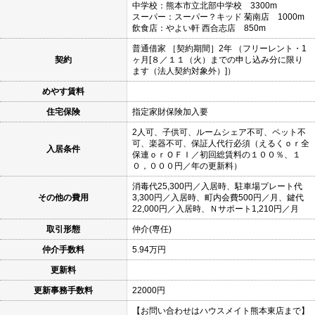
中学校：熊本市立北部中学校 3300m
スーパー：スーパー？キッド 菊南店 1000m
飲食店：やよい軒 西合志店 850m
普通借家 ［契約期間］2年 （フリーレント・1
契約
ヶ月[８／１１（火）までの申し込み分に限り
ます（法人契約対象外）]）
めやす賃料
住宅保険
指定家財保険加入要
2人可、子供可、ルームシェア不可、ペット不
可、楽器不可、保証人代行必須（えるくｏｒ全
入居条件
保連ｏｒＯＦＩ／初回総賃料の１００％、１
０，０００円／年の更新料）
消毒代25,300円／入居時、駐車場プレート代
その他の費用
3,300円／入居時、町内会費500円／月、鍵代
22,000円／入居時、Ｎサポート1,210円／月
取引形態
仲介(専任)
仲介手数料
5.94万円
更新料
更新事務手数料
22000円
【お問い合わせはハウスメイト熊本東店まで】