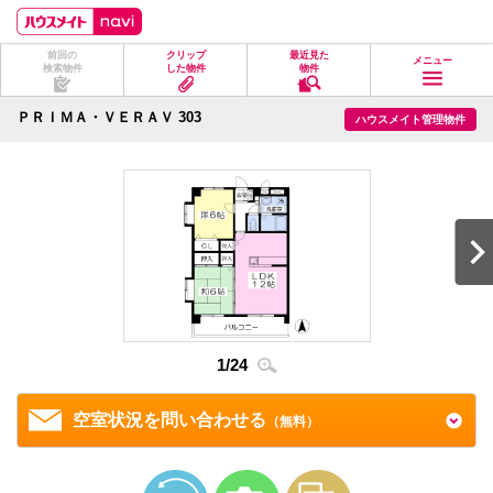
ペ
ペ
こ
こ
こ
ー
ー
こ
こ
こ
ジ
ジ
か
か
か
前回の
クリップ
最近見た
の
内
ら
ら
ら
メニュー
検索物件
した物件
物件
先
を
ヘ
本
フ
頭
移
ッ
文
ッ
に
動
ダ
に
タ
ＰＲＩＭＡ・ＶＥＲＡＶ 303
ハウスメイト管理物件
な
す
情
な
情
り
る
報
り
報
ま
た
に
ま
に
す。
め
な
す。
な
の
り
り
リ
ま
ま
ン
す。
す。
ク
で
す。
ヘ
ッ
ダ
2
/
2
情
1
/
24
報
に
移
空室状況を問い合わせる
（無料）
動
し
ま
す