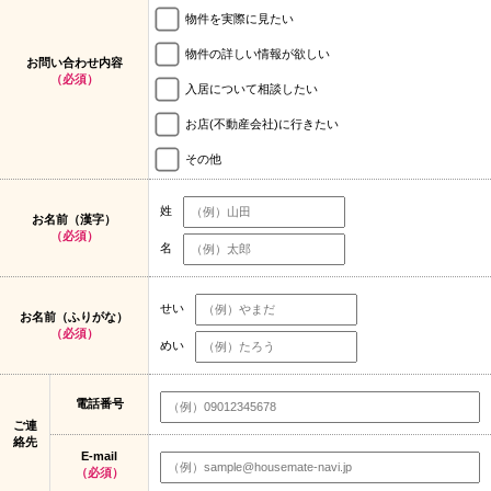
物件を実際に見たい
物件の詳しい情報が欲しい
お問い合わせ内容
（必須）
入居について相談したい
お店(不動産会社)に行きたい
その他
姓
お名前（漢字）
（必須）
名
せい
お名前（ふりがな）
（必須）
めい
電話番号
ご連
絡先
E-mail
（必須）