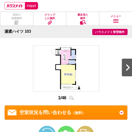
ペ
ペ
こ
こ
こ
ー
ー
こ
こ
こ
ジ
ジ
か
か
か
前回の
クリップ
最近見た
の
内
ら
ら
ら
メニュー
検索物件
した物件
物件
先
を
ヘ
本
フ
頭
移
ッ
文
ッ
に
動
ダ
に
タ
湯渡ハイツ 103
ハウスメイト管理物件
な
す
情
な
情
り
る
報
り
報
ま
た
に
ま
に
す。
め
な
す。
な
の
り
り
リ
ま
ま
ン
す。
す。
ク
で
す。
ヘ
ッ
ダ
情
1
/
46
2
/
4
報
に
移
空室状況を問い合わせる
（無料）
動
し
ま
す