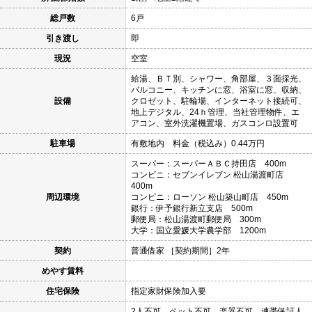
総戸数
6戸
引き渡し
即
現況
空室
給湯、ＢＴ別、シャワー、角部屋、３面採光、
バルコニー、キッチンに窓、浴室に窓、収納、
設備
クロゼット、駐輪場、インターネット接続可、
地上デジタル、24ｈ管理、当社管理物件、エ
アコン、室外洗濯機置場、ガスコンロ設置可
駐車場
有敷地内 料金（税込み）0.44万円
スーパー：スーパーＡＢＣ持田店 400m
コンビニ：セブンイレブン 松山湯渡町店
400m
周辺環境
コンビニ：ローソン 松山築山町店 450m
銀行：伊予銀行新立支店 500m
郵便局：松山湯渡町郵便局 300m
大学：国立愛媛大学農学部 1200m
契約
普通借家 ［契約期間］2年
めやす賃料
住宅保険
指定家財保険加入要
2人不可、ペット不可、楽器不可、連帯保証人