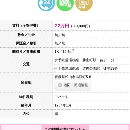
本
文
に
移
動
2.2万円
賃料（＋管理費）
し
（＋3,000円）
ま
敷金／礼金
無／無
す
フ
保証金／敷引
無／無
ッ
タ
2
間取り／専用面積
1K／19.4m
情
報
伊予鉄道環状線 勝山町駅 徒歩11分
に
交通
移
伊予鉄道城南線 道後公園駅 徒歩13分
動
し
愛媛県松山市湯渡町5-8
ま
所在地
地図・周辺情報
す
物件種別
アパート
築年月
1984年1月
方位
南
この物件が気になったら