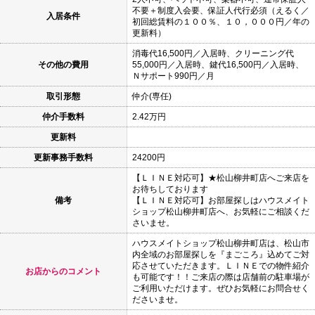
不要＋制度入会要、保証人代行必須（えるく／
入居条件
初回総賃料の１００％、１０，０００円／年の
更新料）
消毒代16,500円／入居時、クリーニング代
その他の費用
55,000円／入居時、鍵代16,500円／入居時、
Ｎサポート990円／月
取引形態
仲介(専任)
仲介手数料
2.42万円
更新料
更新事務手数料
24200円
【ＬＩＮＥ対応可】★松山柳井町店へご来店を
お待ちしております
備考
【ＬＩＮＥ対応可】お部屋探しはハウスメイト
ショップ松山柳井町店へ、お気軽にご相談くだ
さいませ。
ハウスメイトショップ松山柳井町店は、松山市
内全域のお部屋探しを『まごころ』込めてご対
応させていただきます。ＬＩＮＥでの物件紹介
お店からのコメント
も可能です！！ご来店の際は店舗前の駐車場が
ご利用いただけます。ぜひお気軽にお問合せく
ださいませ。