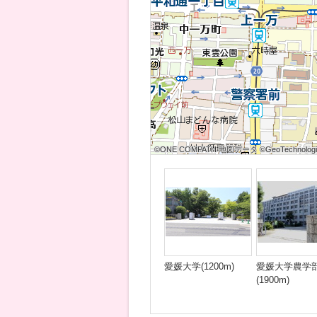
©ONE COMPATH 地図データ ©GeoTechnologies
©ONE COMPATH 地図データ ©GeoTechnologies
©ONE COMPATH 地図データ ©GeoTechnologie
©ONE COMPATH 地図データ ©GeoTechnologies
©ONE COMPATH 地図データ ©GeoTechnologies
©ONE COMPATH 地図データ ©GeoTechnologie
©ONE COMPATH 地図データ ©GeoTechnologies
©ONE COMPATH 地図データ ©GeoTechnologies
©ONE COMPATH 地図データ ©GeoTechnologie
愛媛大学(1200m)
愛媛大学農学
(1900m)