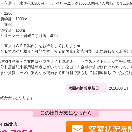
0円／入居時、水道代3,300円／月、クリーニング代55,000円／入居時、鍵代16
1200m
農学部 1900m
1600m
道後店 180m
ミリーマート岩崎二丁目店 400m
へご来店（ＷＥＢ案内）をお待ちしております★
ＩＮＥでのやり取りも可能です！ＷＥＢ内覧も対応可能、お気兼ねなくお問い
管理物件詳細・ご案内はハウスメイト城北店へ ハウスメイトショップ松山城
３分】店舗前来客用駐車場ございます。松山市内全域の賃貸物件はもちろん、
住まい賃貸ニーズに案内から契約まで担当制で安心してお部屋探していただけ
。
次回の情報更新日
2026/08/14
現状優先となります
この物件が気になったら
松山城北店