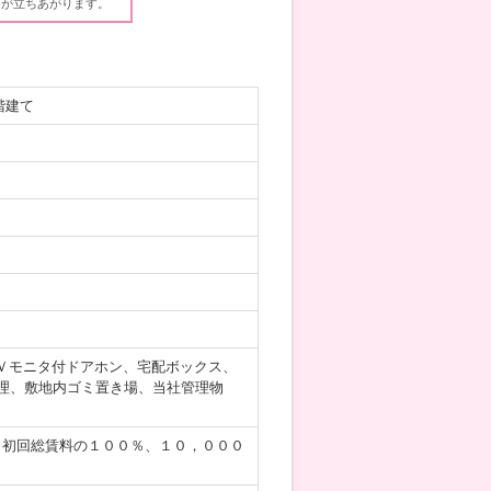
ウが立ちあがります。
階建て
Ｖモニタ付ドアホン、宅配ボックス、
理、敷地内ゴミ置き場、当社管理物
／初回総賃料の１００％、１０，０００