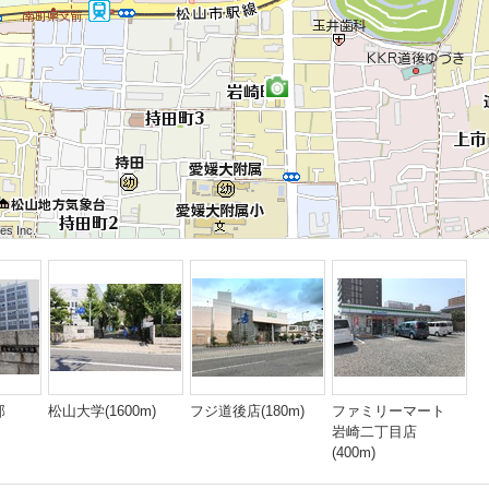
 Inc.
 Inc.
s Inc.
 Inc.
 Inc.
s Inc.
 Inc.
 Inc.
s Inc.
部
松山大学(1600m)
フジ道後店(180m)
ファミリーマート
岩崎二丁目店
(400m)