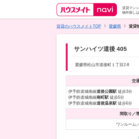
賃貸マン
物件探し
賃貸のハウスメイトTOP
愛媛県
賃貸
サンハイツ道後 405
愛媛県松山市道後町１丁目2-8
交
伊予鉄道城南線
道後公園駅
徒歩3分
伊予鉄道城南線
南町駅
徒歩5分
伊予鉄道城南線
道後温泉駅
徒歩6分
間取り／
ワンルーム／2