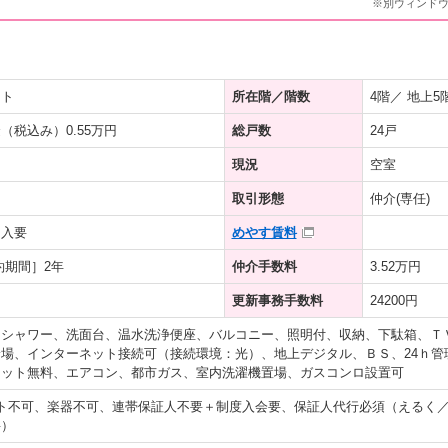
※別ウィンド
ート
所在階／階数
4階／ 地上5
（税込み）0.55万円
総戸数
24戸
現況
空室
取引形態
仲介(専任)
加入要
めやす賃料
約期間］2年
仲介手数料
3.52万円
更新事務手数料
24200円
、シャワー、洗面台、温水洗浄便座、バルコニー、照明付、収納、下駄箱、Ｔ
場、インターネット接続可（接続環境：光）、地上デジタル、ＢＳ、24ｈ管
ネット無料、エアコン、都市ガス、室内洗濯機置場、ガスコンロ設置可
ト不可、楽器不可、連帯保証人不要＋制度入会要、保証人代行必須（えるく
料）