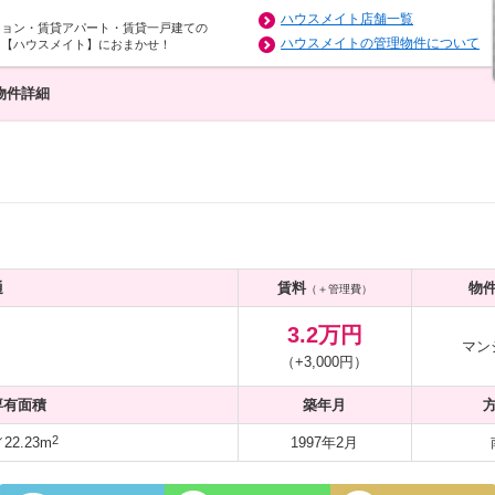
ハウスメイト店舗一覧
ション・賃貸アパート・賃貸一戸建ての
ハウスメイトの管理物件について
は【ハウスメイト】におまかせ！
物件詳細
通
賃料
物
（＋管理費）
3.2万円
マン
（+3,000円）
専有面積
築年月
2
2.23m
1997年2月