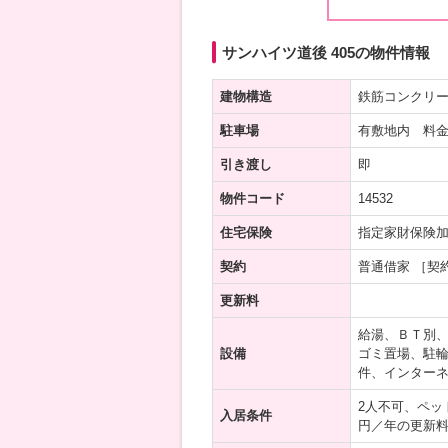
サンハイツ道後 405の物件情報
建物構造
鉄筋コンクリ
駐車場
有敷地内 料金
引き渡し
即
物件コード
14532
住宅保険
指定家財保険
契約
普通借家 ［契
更新料
給湯、ＢＴ別
設備
ゴミ置場、駐輪
件、インター
2人不可、ペッ
入居条件
円／年の更新