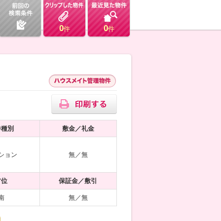
0
0
件
件
件種別
敷金／礼金
ション
無／無
方位
保証金／敷引
南
無／無