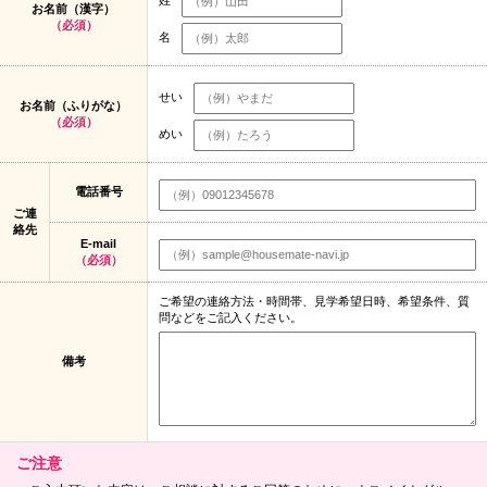
お名前（漢字）
（必須）
名
せい
お名前（ふりがな）
（必須）
めい
電話番号
ご連
絡先
E-mail
（必須）
ご希望の連絡方法・時間帯、見学希望日時、希望条件、質
問などをご記入ください。
備考
ご注意