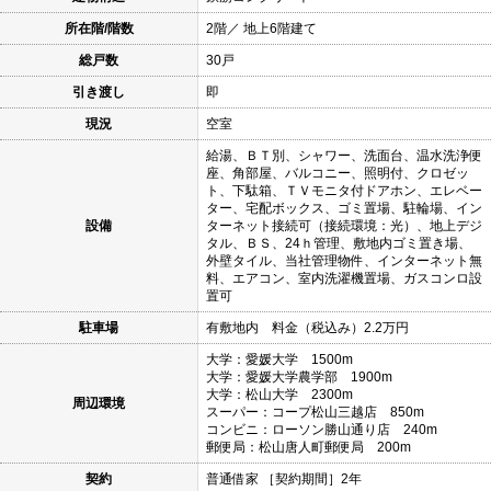
所在階/階数
2階／ 地上6階建て
総戸数
30戸
引き渡し
即
現況
空室
給湯、ＢＴ別、シャワー、洗面台、温水洗浄便
座、角部屋、バルコニー、照明付、クロゼッ
ト、下駄箱、ＴＶモニタ付ドアホン、エレベー
ター、宅配ボックス、ゴミ置場、駐輪場、イン
設備
ターネット接続可（接続環境：光）、地上デジ
タル、ＢＳ、24ｈ管理、敷地内ゴミ置き場、
外壁タイル、当社管理物件、インターネット無
料、エアコン、室内洗濯機置場、ガスコンロ設
置可
駐車場
有敷地内 料金（税込み）2.2万円
大学：愛媛大学 1500m
大学：愛媛大学農学部 1900m
大学：松山大学 2300m
周辺環境
スーパー：コープ松山三越店 850m
コンビニ：ローソン勝山通り店 240m
郵便局：松山唐人町郵便局 200m
契約
普通借家 ［契約期間］2年