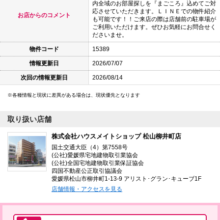
内全域のお部屋探しを『まごころ』込めてご対
応させていただきます。ＬＩＮＥでの物件紹介
お店からのコメント
も可能です！！ご来店の際は店舗前の駐車場が
ご利用いただけます。ぜひお気軽にお問合せく
ださいませ。
物件コード
15389
情報更新日
2026/07/07
次回の情報更新日
2026/08/14
各種情報と現状に差異がある場合は、現状優先となります
取り扱い店舗
株式会社ハウスメイトショップ 松山柳井町店
国土交通大臣（4）第7558号
(公社)愛媛県宅地建物取引業協会
(公社)全国宅地建物取引業保証協会
四国不動産公正取引協議会
愛媛県松山市柳井町1-13-9 アリスト･グラン･キューブ1F
店舗情報・アクセスを見る