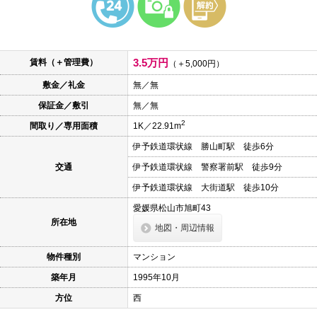
本
文
に
移
動
3.5万円
賃料（＋管理費）
し
（＋5,000円）
ま
敷金／礼金
無／無
す
フ
保証金／敷引
無／無
ッ
タ
2
間取り／専用面積
1K／22.91m
情
報
伊予鉄道環状線 勝山町駅 徒歩6分
に
移
交通
伊予鉄道環状線 警察署前駅 徒歩9分
動
し
伊予鉄道環状線 大街道駅 徒歩10分
ま
愛媛県松山市旭町43
す
所在地
地図・周辺情報
物件種別
マンション
築年月
1995年10月
方位
西