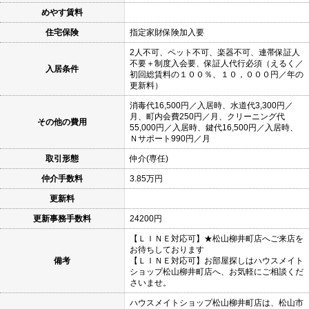
めやす賃料
住宅保険
指定家財保険加入要
2人不可、ペット不可、楽器不可、連帯保証人
不要＋制度入会要、保証人代行必須（えるく／
入居条件
初回総賃料の１００％、１０，０００円／年の
更新料）
消毒代16,500円／入居時、水道代3,300円／
月、町内会費250円／月、クリーニング代
その他の費用
55,000円／入居時、鍵代16,500円／入居時、
Ｎサポート990円／月
取引形態
仲介(専任)
仲介手数料
3.85万円
更新料
更新事務手数料
24200円
【ＬＩＮＥ対応可】★松山柳井町店へご来店を
お待ちしております
備考
【ＬＩＮＥ対応可】お部屋探しはハウスメイト
ショップ松山柳井町店へ、お気軽にご相談くだ
さいませ。
ハウスメイトショップ松山柳井町店は、松山市