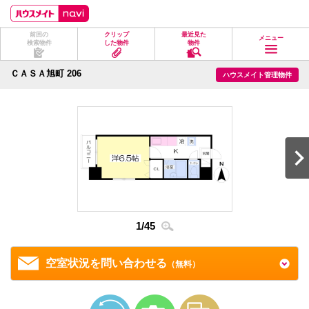
ペ
ペ
こ
こ
こ
ー
ー
こ
こ
こ
ジ
ジ
か
か
か
前回の
クリップ
最近見た
の
内
ら
ら
ら
メニュー
検索物件
した物件
物件
先
を
ヘ
本
フ
頭
移
ッ
文
ッ
に
動
ダ
に
タ
ＣＡＳＡ旭町 206
ハウスメイト管理物件
な
す
情
な
情
り
る
報
り
報
ま
た
に
ま
に
す。
め
な
す。
な
の
り
り
リ
ま
ま
ン
す。
す。
ク
で
す。
ヘ
ッ
ダ
1
/
45
情
2
/
4
報
に
移
空室状況を問い合わせる
（無料）
動
し
ま
す