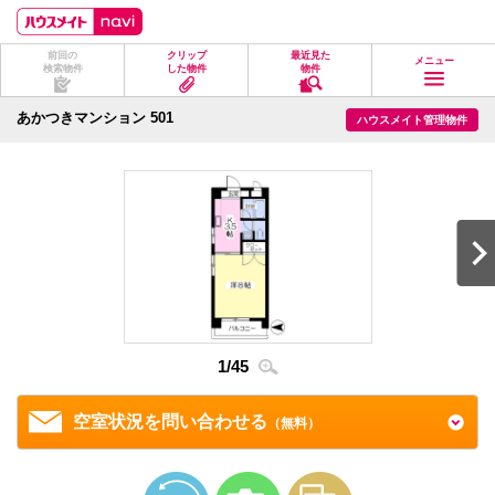
ペ
ペ
こ
こ
こ
ー
ー
こ
こ
こ
ジ
ジ
か
か
か
前回の
クリップ
最近見た
の
内
ら
ら
ら
メニュー
検索物件
した物件
物件
先
を
ヘ
本
フ
頭
移
ッ
文
ッ
に
動
ダ
に
タ
あかつきマンション 501
ハウスメイト管理物件
な
す
情
な
情
り
る
報
り
報
ま
た
に
ま
に
す。
め
な
す。
な
の
り
り
リ
ま
ま
ン
す。
す。
ク
で
す。
ヘ
ッ
ダ
情
1
/
45
2
/
4
報
に
移
空室状況を問い合わせる
（無料）
動
し
ま
す