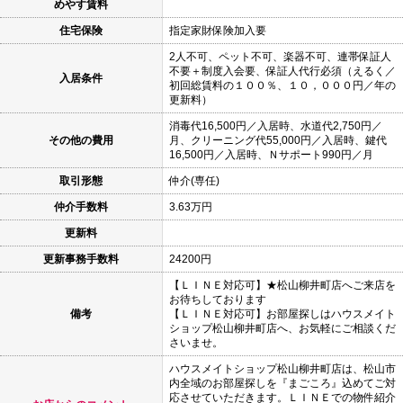
めやす賃料
住宅保険
指定家財保険加入要
2人不可、ペット不可、楽器不可、連帯保証人
不要＋制度入会要、保証人代行必須（えるく／
入居条件
初回総賃料の１００％、１０，０００円／年の
更新料）
消毒代16,500円／入居時、水道代2,750円／
その他の費用
月、クリーニング代55,000円／入居時、鍵代
16,500円／入居時、Ｎサポート990円／月
取引形態
仲介(専任)
仲介手数料
3.63万円
更新料
更新事務手数料
24200円
【ＬＩＮＥ対応可】★松山柳井町店へご来店を
お待ちしております
備考
【ＬＩＮＥ対応可】お部屋探しはハウスメイト
ショップ松山柳井町店へ、お気軽にご相談くだ
さいませ。
ハウスメイトショップ松山柳井町店は、松山市
内全域のお部屋探しを『まごころ』込めてご対
応させていただきます。ＬＩＮＥでの物件紹介