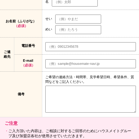
名
せい
お名前（ふりがな）
（必須）
めい
電話番号
ご連
絡先
E-mail
（必須）
ご希望の連絡方法・時間帯、見学希望日時、希望条件、質
問などをご記入ください。
備考
ご注意
ご入力頂いた内容は、ご相談に対するご回答のためにハウスメイトグルー
プ及び加盟店各社が使用させていただきます。