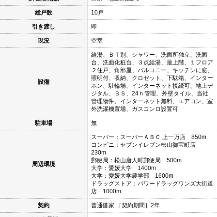
総戸数
10戸
引き渡し
即
現況
空室
給湯、ＢＴ別、シャワー、洗面所独立、洗面
台、洗面化粧台、３点給湯、最上階、１フロア
２住戸、角部屋、バルコニー、キッチンに窓、
照明付、収納、クロゼット、下駄箱、インター
設備
ホン、駐輪場、インターネット接続可、地上デ
ジタル、ＢＳ、24ｈ管理、外壁タイル、当社
管理物件、インターネット無料、エアコン、室
外洗濯機置場、ガスコンロ設置可
駐車場
無
スーパー：スーパーＡＢＣ 上一万店 850m
コンビニ：セブンイレブン松山御宝町店
230m
郵便局：松山唐人町郵便局 500m
周辺環境
大学：愛媛大学 1400m
大学：愛媛大学農学部 1600m
ドラッグストア：パワードラッグワンズ大街道
店 1000m
契約
普通借家 ［契約期間］2年