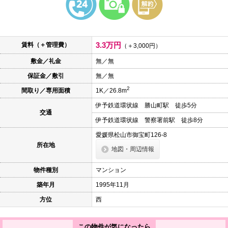
本
文
に
移
動
3.3万円
賃料（＋管理費）
し
（＋3,000円）
ま
敷金／礼金
無／無
す
フ
保証金／敷引
無／無
ッ
タ
2
間取り／専用面積
1K／26.8m
情
報
伊予鉄道環状線 勝山町駅 徒歩5分
に
交通
移
伊予鉄道環状線 警察署前駅 徒歩8分
動
し
愛媛県松山市御宝町126-8
ま
所在地
地図・周辺情報
す
物件種別
マンション
築年月
1995年11月
方位
西
この物件が気になったら