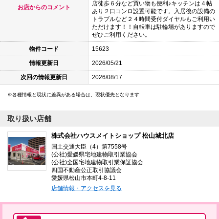
店徒歩６分など買い物も便利♪キッチンは４帖
お店からのコメント
あり２口コンロ設置可能です。入居後の設備の
トラブルなど２４時間受付ダイヤルもご利用い
ただけます！！自転車は駐輪場がありますので
ぜひご利用ください。
物件コード
15623
情報更新日
2026/05/21
次回の情報更新日
2026/08/17
各種情報と現状に差異がある場合は、現状優先となります
取り扱い店舗
株式会社ハウスメイトショップ 松山城北店
国土交通大臣（4）第7558号
(公社)愛媛県宅地建物取引業協会
(公社)全国宅地建物取引業保証協会
四国不動産公正取引協議会
愛媛県松山市本町4-8-11
店舗情報・アクセスを見る