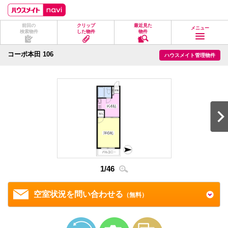
ペ
ペ
こ
こ
こ
ー
ー
こ
こ
こ
ジ
ジ
か
か
か
前回の
クリップ
最近見た
の
内
ら
ら
ら
メニュー
検索物件
した物件
物件
先
を
ヘ
本
フ
頭
移
ッ
文
ッ
に
動
ダ
に
タ
コーポ本田 106
ハウスメイト管理物件
な
す
情
な
情
り
る
報
り
報
ま
た
に
ま
に
す。
め
な
す。
な
の
り
り
リ
ま
ま
ン
す。
す。
ク
で
す。
ヘ
ッ
ダ
2
/
4
情
1
/
46
報
に
移
空室状況を問い合わせる
（無料）
動
し
ま
す