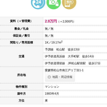
本
文
に
移
動
2.9万円
賃料（＋管理費）
し
（＋2,000円）
ま
敷金／礼金
無／無
す
フ
保証金／敷引
無／無
ッ
タ
2
間取り／専用面積
1K／19.17m
情
報
予讃線 松山駅 徒歩13分
に
移
交通
伊予鉄道高浜線 大手町駅 徒歩14分
動
し
伊予鉄道環状線 JR松山駅前駅 徒歩17分
ま
愛媛県松山市南江戸１丁目1-1
す
所在地
地図・周辺情報
物件種別
マンション
築年月
1983年4月
方位
東