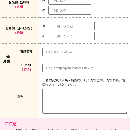
お名前（漢字）
（必須）
名
せい
お名前（ふりがな）
（必須）
めい
電話番号
ご連
絡先
E-mail
（必須）
ご希望の連絡方法・時間帯、見学希望日時、希望条件、質
問などをご記入ください。
備考
ご注意