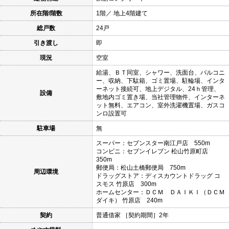
所在階/階数
1階／ 地上4階建て
総戸数
24戸
引き渡し
即
現況
空室
給湯、ＢＴ同室、シャワー、洗面台、バルコニ
ー、収納、下駄箱、ゴミ置場、駐輪場、インタ
ーネット接続可、地上デジタル、24ｈ管理、
設備
敷地内ゴミ置き場、当社管理物件、インターネ
ット無料、エアコン、室外洗濯機置場、ガスコ
ンロ設置可
駐車場
無
スーパー：セブンスター南江戸店 550m
コンビニ：セブンイレブン 松山竹原町店
350m
郵便局：松山土橋郵便局 750m
周辺環境
ドラッグストア：ディスカウントドラッグ コ
スモス 竹原店 300m
ホームセンター：ＤＣＭ ＤＡＩＫＩ（ＤＣＭ
ダイキ） 竹原店 240m
契約
普通借家 ［契約期間］2年