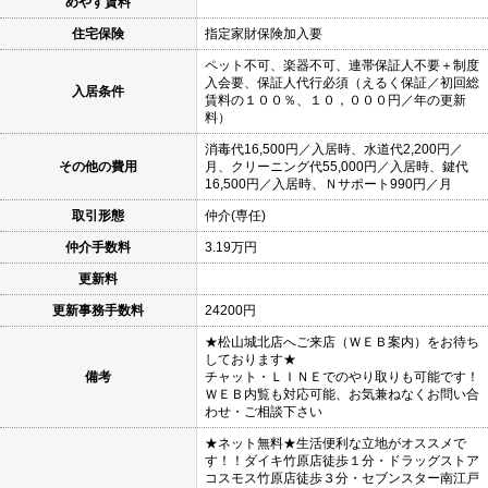
めやす賃料
住宅保険
指定家財保険加入要
ペット不可、楽器不可、連帯保証人不要＋制度
入会要、保証人代行必須（えるく保証／初回総
入居条件
賃料の１００％、１０，０００円／年の更新
料）
消毒代16,500円／入居時、水道代2,200円／
その他の費用
月、クリーニング代55,000円／入居時、鍵代
16,500円／入居時、Ｎサポート990円／月
取引形態
仲介(専任)
仲介手数料
3.19万円
更新料
更新事務手数料
24200円
★松山城北店へご来店（ＷＥＢ案内）をお待ち
しております★
備考
チャット・ＬＩＮＥでのやり取りも可能です！
ＷＥＢ内覧も対応可能、お気兼ねなくお問い合
わせ・ご相談下さい
★ネット無料★生活便利な立地がオススメで
す！！ダイキ竹原店徒歩１分・ドラッグストア
コスモス竹原店徒歩３分・セブンスター南江戸