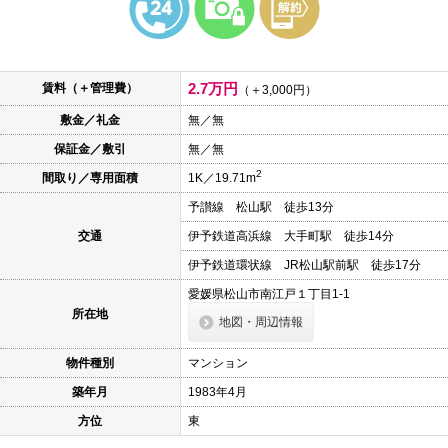
本
文
に
移
動
2.7万円
賃料（＋管理費）
し
（＋3,000円）
ま
敷金／礼金
無／無
す
フ
保証金／敷引
無／無
ッ
タ
2
間取り／専用面積
1K／19.71m
情
報
予讃線 松山駅 徒歩13分
に
移
交通
伊予鉄道高浜線 大手町駅 徒歩14分
動
し
伊予鉄道環状線 JR松山駅前駅 徒歩17分
ま
愛媛県松山市南江戸１丁目1-1
す
所在地
地図・周辺情報
物件種別
マンション
築年月
1983年4月
方位
東