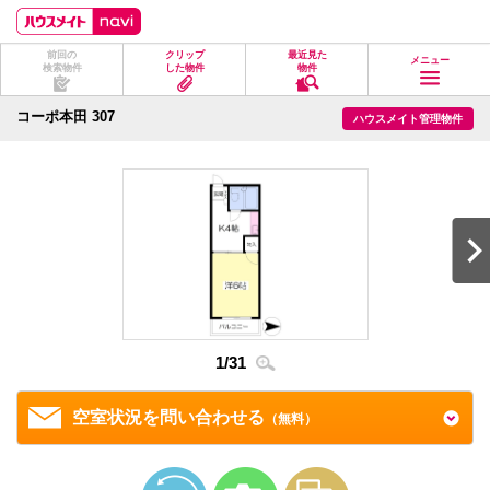
ペ
ペ
こ
こ
こ
ー
ー
こ
こ
こ
ジ
ジ
か
か
か
前回の
クリップ
最近見た
の
内
ら
ら
ら
メニュー
検索物件
した物件
物件
先
を
ヘ
本
フ
頭
移
ッ
文
ッ
に
動
ダ
に
タ
コーポ本田 307
ハウスメイト管理物件
な
す
情
な
情
り
る
報
り
報
ま
た
に
ま
に
す。
め
な
す。
な
の
り
り
リ
ま
ま
ン
す。
す。
ク
で
す。
ヘ
ッ
ダ
2
/
3
情
1
/
31
報
に
移
空室状況を問い合わせる
（無料）
動
し
ま
す