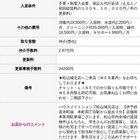
不要＋制度入会要、保証人代行必須（えるく／
入居条件
初回総賃料の１００％、１０，０００円／年の
更新料）
消毒代16,500円／入居時、水道代2,200円／
その他の費用
月、クリーニング代55,000円／入居時、鍵代
16,500円／入居時、Ｎサポート990円／月
取引形態
仲介(専任)
仲介手数料
2.97万円
更新料
更新事務手数料
24200円
★松山城北店へご来店（ＷＥＢ案内）をお待ち
しております★
備考
チャット・ＬＩＮＥでのやり取りも可能です！
ＷＥＢ内覧も対応可能、お気兼ねなくお問い合
わせ・ご相談下さい
ハウスメイトショップ松山城北店は、【伊予鉄
道本町線 本町四丁目駅から徒歩３分】店舗前
来客用駐車場ございます。松山市内全域の賃貸
物件はもちろん、学生さんのお部屋探し、法人
お店からのコメント
様の社宅まですべての住まい賃貸ニーズに案内
から契約まで担当制で安心してお部屋探してい
ただけます。新生活をまごころ込めてサポート