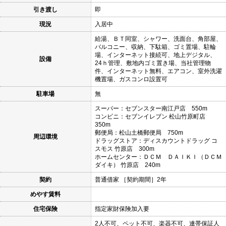
引き渡し
即
現況
入居中
給湯、ＢＴ同室、シャワー、洗面台、角部屋、
バルコニー、収納、下駄箱、ゴミ置場、駐輪
場、インターネット接続可、地上デジタル、
設備
24ｈ管理、敷地内ゴミ置き場、当社管理物
件、インターネット無料、エアコン、室外洗濯
機置場、ガスコンロ設置可
駐車場
無
スーパー：セブンスター南江戸店 550m
コンビニ：セブンイレブン 松山竹原町店
350m
郵便局：松山土橋郵便局 750m
周辺環境
ドラッグストア：ディスカウントドラッグ コ
スモス 竹原店 300m
ホームセンター：ＤＣＭ ＤＡＩＫＩ（ＤＣＭ
ダイキ） 竹原店 240m
契約
普通借家 ［契約期間］2年
めやす賃料
住宅保険
指定家財保険加入要
2人不可、ペット不可、楽器不可、連帯保証人