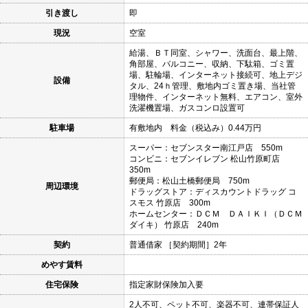
引き渡し
即
現況
空室
給湯、ＢＴ同室、シャワー、洗面台、最上階、
角部屋、バルコニー、収納、下駄箱、ゴミ置
場、駐輪場、インターネット接続可、地上デジ
設備
タル、24ｈ管理、敷地内ゴミ置き場、当社管
理物件、インターネット無料、エアコン、室外
洗濯機置場、ガスコンロ設置可
駐車場
有敷地内 料金（税込み）0.44万円
スーパー：セブンスター南江戸店 550m
コンビニ：セブンイレブン 松山竹原町店
350m
郵便局：松山土橋郵便局 750m
周辺環境
ドラッグストア：ディスカウントドラッグ コ
スモス 竹原店 300m
ホームセンター：ＤＣＭ ＤＡＩＫＩ（ＤＣＭ
ダイキ） 竹原店 240m
契約
普通借家 ［契約期間］2年
めやす賃料
住宅保険
指定家財保険加入要
2人不可、ペット不可、楽器不可、連帯保証人