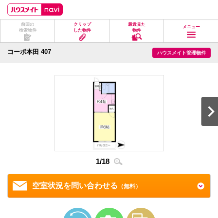
ペ
ペ
こ
こ
こ
ー
ー
こ
こ
こ
ジ
ジ
か
か
か
前回の
クリップ
最近見た
の
内
ら
ら
ら
メニュー
検索物件
した物件
物件
先
を
ヘ
本
フ
頭
移
ッ
文
ッ
に
動
ダ
に
タ
コーポ本田 407
ハウスメイト管理物件
な
す
情
な
情
り
る
報
り
報
ま
た
に
ま
に
す。
め
な
す。
な
の
り
り
リ
ま
ま
ン
す。
す。
ク
で
す。
ヘ
ッ
ダ
2
/
1
情
1
/
18
報
に
移
空室状況を問い合わせる
（無料）
動
し
ま
す