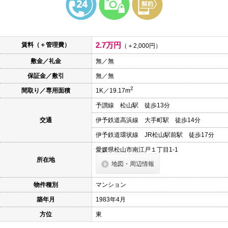
本
文
に
移
動
2.7万円
賃料（＋管理費）
し
（＋2,000円）
ま
敷金／礼金
無／無
す
フ
保証金／敷引
無／無
ッ
タ
2
間取り／専用面積
1K／19.17m
情
報
予讃線 松山駅 徒歩13分
に
移
交通
伊予鉄道高浜線 大手町駅 徒歩14分
動
し
伊予鉄道環状線 JR松山駅前駅 徒歩17分
ま
愛媛県松山市南江戸１丁目1-1
す
所在地
地図・周辺情報
物件種別
マンション
築年月
1983年4月
方位
東