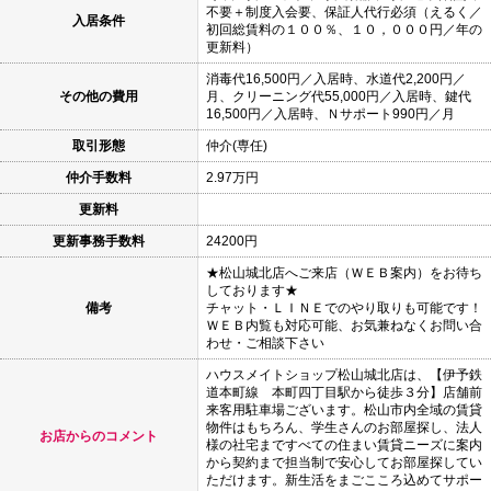
不要＋制度入会要、保証人代行必須（えるく／
入居条件
初回総賃料の１００％、１０，０００円／年の
更新料）
消毒代16,500円／入居時、水道代2,200円／
その他の費用
月、クリーニング代55,000円／入居時、鍵代
16,500円／入居時、Ｎサポート990円／月
取引形態
仲介(専任)
仲介手数料
2.97万円
更新料
更新事務手数料
24200円
★松山城北店へご来店（ＷＥＢ案内）をお待ち
しております★
備考
チャット・ＬＩＮＥでのやり取りも可能です！
ＷＥＢ内覧も対応可能、お気兼ねなくお問い合
わせ・ご相談下さい
ハウスメイトショップ松山城北店は、【伊予鉄
道本町線 本町四丁目駅から徒歩３分】店舗前
来客用駐車場ございます。松山市内全域の賃貸
物件はもちろん、学生さんのお部屋探し、法人
お店からのコメント
様の社宅まですべての住まい賃貸ニーズに案内
から契約まで担当制で安心してお部屋探してい
ただけます。新生活をまごこころ込めてサポー