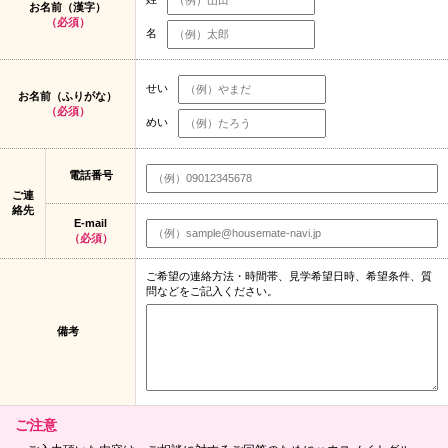
お名前（漢字）
（必須）
名
せい
お名前（ふりがな）
（必須）
めい
電話番号
ご連
絡先
E-mail
（必須）
ご希望の連絡方法・時間帯、見学希望日時、希望条件、質
問などをご記入ください。
備考
ご注意