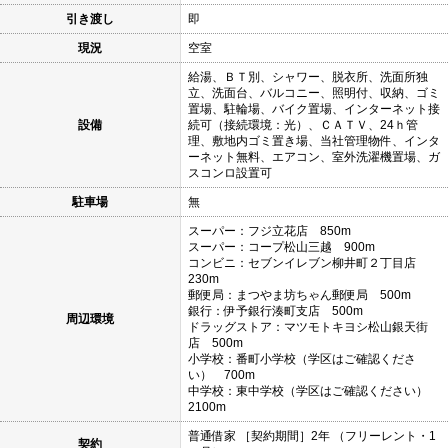
引き渡し
即
現況
空室
給湯、ＢＴ別、シャワー、脱衣所、洗面所独
立、洗面台、バルコニー、照明付、収納、ゴミ
置場、駐輪場、バイク置場、インターネット接
設備
続可（接続環境：光）、ＣＡＴＶ、24ｈ管
理、敷地内ゴミ置き場、当社管理物件、インタ
ーネット無料、エアコン、室外洗濯機置場、ガ
スコンロ設置可
駐車場
無
スーパー：フジ立花店 850m
スーパー：コープ松山三越 900m
コンビニ：セブンイレブン柳井町２丁目店
230m
郵便局：まつやま坊ちゃん郵便局 500m
銀行：伊予銀行湊町支店 500m
周辺環境
ドラッグストア：マツモトキヨシ松山銀天街
店 500m
小学校：番町小学校（学区はご確認くださ
い） 700m
中学校：東中学校（学区はご確認ください）
2100m
普通借家 ［契約期間］2年 （フリーレント・1
契約