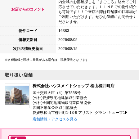
内全域のお部屋探しを『まごころ』込めてご対
応させていただきます。ＬＩＮＥでの物件紹介
お店からのコメント
も可能です！！ご来店の際は店舗前の駐車場が
ご利用いただけます。ぜひお気軽にお問合せく
ださいませ。
物件コード
16383
情報更新日
2026/08/05
次回の情報更新日
2026/08/15
各種情報と現状に差異がある場合は、現状優先となります
取り扱い店舗
株式会社ハウスメイトショップ 松山柳井町店
国土交通大臣（4）第7558号
(公社)愛媛県宅地建物取引業協会
(公社)全国宅地建物取引業保証協会
四国不動産公正取引協議会
愛媛県松山市柳井町1-13-9 アリスト･グラン･キューブ1F
店舗情報・アクセスを見る