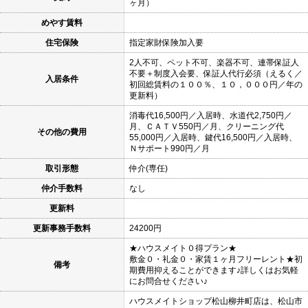
ヶ月）
めやす賃料
住宅保険
指定家財保険加入要
2人不可、ペット不可、楽器不可、連帯保証人
不要＋制度入会要、保証人代行必須（えるく／
入居条件
初回総賃料の１００％、１０，０００円／年の
更新料）
消毒代16,500円／入居時、水道代2,750円／
月、ＣＡＴＶ550円／月、クリーニング代
その他の費用
55,000円／入居時、鍵代16,500円／入居時、
Ｎサポート990円／月
取引形態
仲介(専任)
仲介手数料
なし
更新料
更新事務手数料
24200円
★ハウスメイト０得プラン★
敷金０・礼金０・家賃１ヶ月フリーレント★初
備考
期費用抑えることができます♪詳しくはお気軽
にお問合せください♪
ハウスメイトショップ松山柳井町店は、松山市