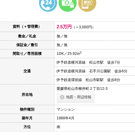
本
文
に
移
動
2.5万円
賃料（＋管理費）
し
（＋3,000円）
ま
敷金／礼金
無／無
す
フ
保証金／敷引
無／無
ッ
タ
2
間取り／専用面積
1DK／25.92m
情
報
伊予鉄道横河原線 松山市駅 徒歩7分
に
移
交通
伊予鉄道横河原線 石手川公園駅 徒歩6分
動
し
伊予鉄道環状線 松山市駅駅 徒歩8分
ま
愛媛県松山市柳井町２丁目12-3
す
所在地
地図・周辺情報
物件種別
マンション
築年月
1988年4月
方位
南