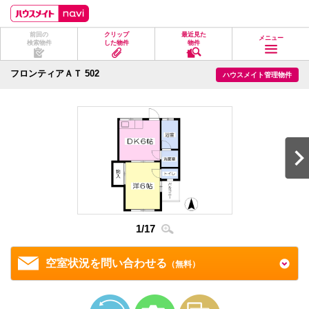
ペ
ペ
こ
こ
こ
ー
ー
こ
こ
こ
ジ
ジ
か
か
か
前回の
クリップ
最近見た
の
内
ら
ら
ら
メニュー
検索物件
した物件
物件
先
を
ヘ
本
フ
頭
移
ッ
文
ッ
に
動
ダ
に
タ
フロンティアＡＴ 502
ハウスメイト管理物件
な
す
情
な
情
り
る
報
り
報
ま
た
に
ま
に
す。
め
な
す。
な
の
り
り
リ
ま
ま
ン
す。
す。
ク
で
す。
ヘ
ッ
ダ
情
1
/
17
2
/
1
報
に
移
空室状況を問い合わせる
（無料）
動
し
ま
す