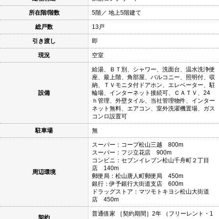
所在階/階数
5階／ 地上5階建て
総戸数
13戸
引き渡し
即
現況
空室
給湯、ＢＴ別、シャワー、洗面台、温水洗浄便
座、最上階、角部屋、バルコニー、照明付、収
納、ＴＶモニタ付ドアホン、エレベーター、駐
設備
輪場、インターネット接続可、ＣＡＴＶ、24
ｈ管理、外壁タイル、当社管理物件、インター
ネット無料、エアコン、室外洗濯機置場、ガス
コンロ設置可
駐車場
無
スーパー：コープ松山三越 800m
スーパー：フジ立花店 900m
コンビニ：セブンイレブン松山千舟町２丁目
店 140m
周辺環境
郵便局：松山唐人町郵便局 450m
銀行：伊予銀行大街道支店 600m
ドラッグストア：マツモトキヨシ松山大街道
店 450m
普通借家 ［契約期間］2年 （フリーレント・1
契約