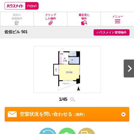
ペ
ペ
こ
こ
こ
ー
ー
こ
こ
こ
ジ
ジ
か
か
か
前回の
クリップ
最近見た
の
内
ら
ら
ら
メニュー
検索物件
した物件
物件
先
を
ヘ
本
フ
頭
移
ッ
文
ッ
に
動
ダ
に
タ
佐伯ビル 501
ハウスメイト管理物件
な
す
情
な
情
り
る
報
り
報
ま
た
に
ま
に
す。
め
な
す。
な
の
り
り
リ
ま
ま
ン
す。
す。
ク
で
す。
ヘ
ッ
ダ
情
1
/
45
2
/
4
報
に
移
空室状況を問い合わせる
（無料）
動
し
ま
す