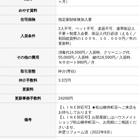
ヶ月）
めやす賃料
住宅保険
指定家財保険加入要
2人不可、ペット不可、楽器不可、連帯保証人
不要＋制度入会要、保証人代行必須（えるく／
入居条件
初回総賃料の１００％、１０，０００円／年の
更新料）
消毒代16,500円／入居時、クリーニング代
その他の費用
55,000円／入居時、鍵代16,500円／入居時、
Ｎサポート990円／月
取引形態
仲介(専任)
仲介手数料
3.3万円
更新料
更新事務手数料
24200円
【ＬＩＮＥ対応可】★松山柳井町店へご来店を
お待ちしております
【ＬＩＮＥ対応可】お部屋探しはハウスメイト
備考
ショップ松山柳井町店へ、お気軽にご相談くだ
さいませ。
外壁リフォーム済（2022年9月）