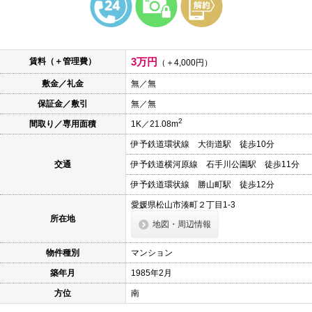
本
文
に
移
動
3万円
賃料（＋管理費）
し
（＋4,000円）
ま
敷金／礼金
無／無
す
フ
保証金／敷引
無／無
ッ
タ
2
間取り／専用面積
1K／21.08m
情
報
伊予鉄道環状線 大街道駅 徒歩10分
に
移
交通
伊予鉄道横河原線 石手川公園駅 徒歩11分
動
し
伊予鉄道環状線 勝山町駅 徒歩12分
ま
愛媛県松山市湊町２丁目1-3
す
所在地
地図・周辺情報
物件種別
マンション
築年月
1985年2月
方位
南