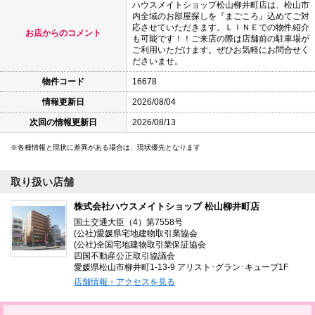
ハウスメイトショップ松山柳井町店は、松山市
内全域のお部屋探しを『まごころ』込めてご対
応させていただきます。ＬＩＮＥでの物件紹介
お店からのコメント
も可能です！！ご来店の際は店舗前の駐車場が
ご利用いただけます。ぜひお気軽にお問合せく
ださいませ。
物件コード
16678
情報更新日
2026/08/04
次回の情報更新日
2026/08/13
各種情報と現状に差異がある場合は、現状優先となります
取り扱い店舗
株式会社ハウスメイトショップ 松山柳井町店
国土交通大臣（4）第7558号
(公社)愛媛県宅地建物取引業協会
(公社)全国宅地建物取引業保証協会
四国不動産公正取引協議会
愛媛県松山市柳井町1-13-9 アリスト･グラン･キューブ1F
店舗情報・アクセスを見る