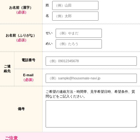
姓
お名前（漢字）
（必須）
名
せい
お名前（ふりがな）
（必須）
めい
電話番号
ご連
絡先
E-mail
（必須）
ご希望の連絡方法・時間帯、見学希望日時、希望条件、質
問などをご記入ください。
備考
ご注意