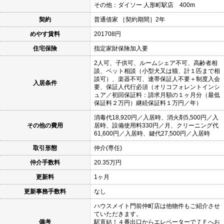
その他：ダイソー 人形町駅店 400m
契約
普通借家 ［契約期間］2年
めやす賃料
201708円
住宅保険
指定家財保険加入要
2人可、子供可、ルームシェア不可、高齢者相
談、ペット相談（小型犬又は猫、計１匹まで相
談可）、楽器不可、連帯保証人不要＋制度入会
入居条件
要、保証人代行必須（オリコフォレントインシ
ュア／初回保証料：請求月額の１ヶ月分（最低
保証料２万円）継続保証料１万円／年）
消毒代18,920円／入居時、消火剤5,500円／入
その他の費用
居時、設備使用料330円／月、クリーニング代
61,600円／入居時、鍵代27,500円／入居時
取引形態
仲介(専任)
仲介手数料
20.35万円
更新料
1ヶ月
更新事務手数料
なし
ハウスメイト門前仲町店は他物件もご紹介させ
ていただきます。
備考
駅直結！４番出口からエレベーターで７Ｆへお