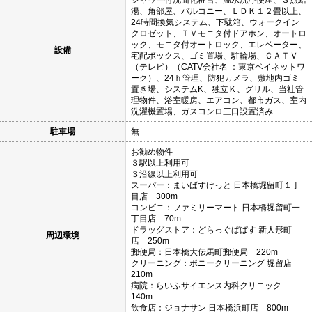
湯、角部屋、バルコニー、ＬＤＫ１２畳以上、
24時間換気システム、下駄箱、ウォークイン
クロゼット、ＴＶモニタ付ドアホン、オートロ
ック、モニタ付オートロック、エレベーター、
設備
宅配ボックス、ゴミ置場、駐輪場、ＣＡＴＶ
（テレビ）（CATV会社名 ：東京ベイネットワ
ーク）、24ｈ管理、防犯カメラ、敷地内ゴミ
置き場、システムK、独立Ｋ、グリル、当社管
理物件、浴室暖房、エアコン、都市ガス、室内
洗濯機置場、ガスコンロ三口設置済み
駐車場
無
お勧め物件
３駅以上利用可
３沿線以上利用可
スーパー：まいばすけっと 日本橋堀留町１丁
目店 300m
コンビニ：ファミリーマート 日本橋堀留町一
丁目店 70m
ドラッグストア：どらっぐぱぱす 新人形町
周辺環境
店 250m
郵便局：日本橋大伝馬町郵便局 220m
クリーニング：ポニークリーニング 堀留店
210m
病院：らいふサイエンス内科クリニック
140m
飲食店：ジョナサン 日本橋浜町店 800m