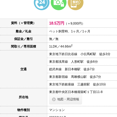
本
文
に
移
動
18.5万円
賃料（＋管理費）
し
（＋9,000円）
ま
敷金／礼金
ペット飼育時、1ヶ月／1ヶ月
す
フ
保証金／敷引
無／無
ッ
タ
2
間取り／専用面積
1LDK／44.66m
情
報
東京地下鉄日比谷線 小伝馬町駅 徒歩3分
に
移
東京都浅草線 人形町駅 徒歩6分
動
し
交通
総武本線 新日本橋駅 徒歩7分
ま
東京都新宿線 馬喰横山駅 徒歩7分
す
東京地下鉄銀座線 三越前駅 徒歩10分
東京都中央区日本橋堀留町１丁目11-8
所在地
地図・周辺情報
物件種別
マンション