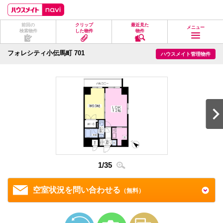
ペ
ペ
こ
こ
こ
ー
ー
こ
こ
こ
ジ
ジ
か
か
か
前回の
クリップ
最近見た
の
内
ら
ら
ら
メニュー
検索物件
した物件
物件
先
を
ヘ
本
フ
頭
移
ッ
文
ッ
に
動
ダ
に
タ
フォレシティ小伝馬町 701
ハウスメイト管理物件
な
す
情
な
情
り
る
報
り
報
ま
た
に
ま
に
す。
め
な
す。
な
の
り
り
リ
ま
ま
ン
す。
す。
ク
で
す。
ヘ
ッ
ダ
情
1
/
35
2
/
3
報
に
移
空室状況を問い合わせる
（無料）
動
し
ま
す