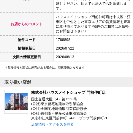
越しください。個人でも法人でも対応致しま
す。
ハウスメイトショップ門前仲町店は中央区・江
東区を中心とした東京エリアの賃貸情報を豊富
お店からのコメント
に取り揃えております♪物件のご相談はお気軽
にお問合せ下さい♪
物件コード
1788898
情報更新日
2026/07/22
次回の情報更新日
2026/08/13
各種情報と現状に差異がある場合は、現状優先となります
取り扱い店舗
株式会社ハウスメイトショップ 門前仲町店
国土交通大臣（4）第7558号
(公社)東京都宅地建物取引業協会
(公社)全国宅地建物取引業保証協会
(公社)首都圏不動産公正取引協議会
東京都江東区門前仲町1-4-8 プラザ門前仲町7F
店舗情報・アクセスを見る