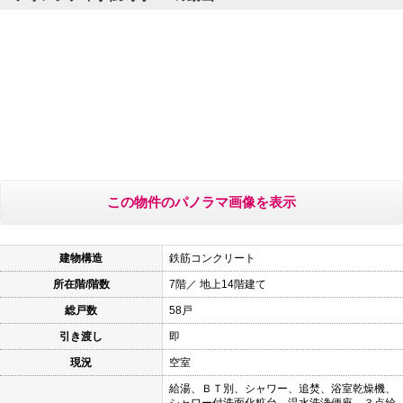
この物件のパノラマ画像を表示
建物構造
鉄筋コンクリート
所在階/階数
7階／ 地上14階建て
総戸数
58戸
引き渡し
即
現況
空室
給湯、ＢＴ別、シャワー、追焚、浴室乾燥機、
シャワー付洗面化粧台、温水洗浄便座、３点給