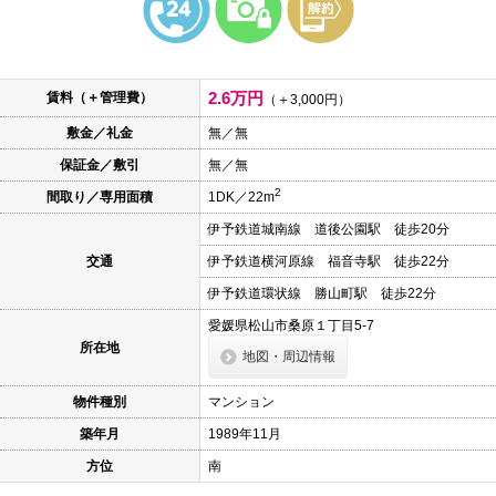
本
文
に
移
動
2.6万円
賃料（＋管理費）
し
（＋3,000円）
ま
敷金／礼金
無／無
す
フ
保証金／敷引
無／無
ッ
タ
2
間取り／専用面積
1DK／22m
情
報
伊予鉄道城南線 道後公園駅 徒歩20分
に
移
交通
伊予鉄道横河原線 福音寺駅 徒歩22分
動
し
伊予鉄道環状線 勝山町駅 徒歩22分
ま
愛媛県松山市桑原１丁目5-7
す
所在地
地図・周辺情報
物件種別
マンション
築年月
1989年11月
方位
南