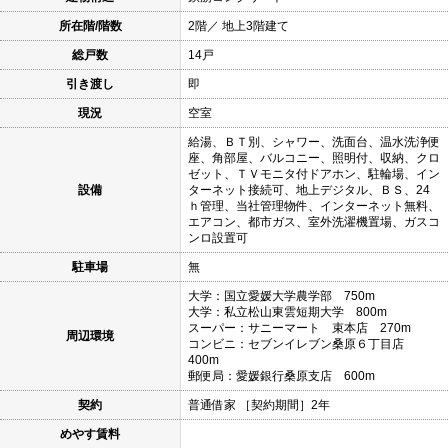
所在階/階数
2階／ 地上3階建て
総戸数
14戸
引き渡し
即
現況
空室
給湯、ＢＴ別、シャワー、洗面台、温水洗浄便
座、角部屋、バルコニー、照明付、収納、クロ
ゼット、ＴＶモニタ付ドアホン、駐輪場、イン
設備
ターネット接続可、地上デジタル、ＢＳ、24
ｈ管理、当社管理物件、インターネット無料、
エアコン、都市ガス、室外洗濯機置場、ガスコ
ンロ設置可
駐車場
無
大学：国立愛媛大学農学部 750m
大学：私立松山東雲短期大学 800m
スーパー：サニーマート 束本店 270m
周辺環境
コンビニ：セブンイレブン桑原６丁目店
400m
郵便局：愛媛銀行桑原支店 600m
契約
普通借家 ［契約期間］2年
めやす賃料