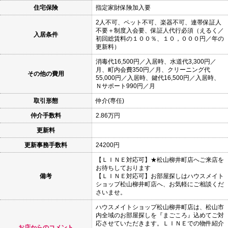
住宅保険
指定家財保険加入要
2人不可、ペット不可、楽器不可、連帯保証人
不要＋制度入会要、保証人代行必須（えるく／
入居条件
初回総賃料の１００％、１０，０００円／年の
更新料）
消毒代16,500円／入居時、水道代3,300円／
月、町内会費350円／月、クリーニング代
その他の費用
55,000円／入居時、鍵代16,500円／入居時、
Ｎサポート990円／月
取引形態
仲介(専任)
仲介手数料
2.86万円
更新料
更新事務手数料
24200円
【ＬＩＮＥ対応可】★松山柳井町店へご来店を
お待ちしております
備考
【ＬＩＮＥ対応可】お部屋探しはハウスメイト
ショップ松山柳井町店へ、お気軽にご相談くだ
さいませ。
ハウスメイトショップ松山柳井町店は、松山市
内全域のお部屋探しを『まごころ』込めてご対
応させていただきます。ＬＩＮＥでの物件紹介
お店からのコメント