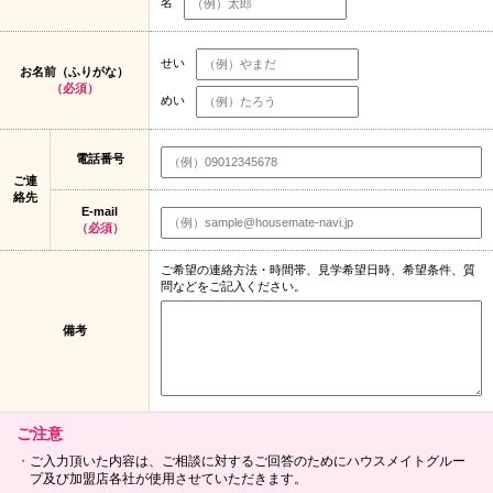
名
せい
お名前（ふりがな）
（必須）
めい
電話番号
ご連
絡先
E-mail
（必須）
ご希望の連絡方法・時間帯、見学希望日時、希望条件、質
問などをご記入ください。
備考
ご注意
ご入力頂いた内容は、ご相談に対するご回答のためにハウスメイトグルー
プ及び加盟店各社が使用させていただきます。