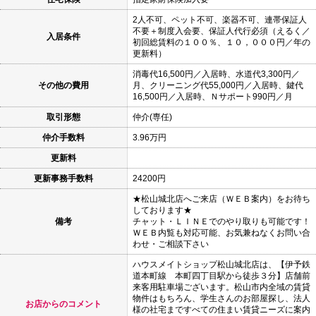
2人不可、ペット不可、楽器不可、連帯保証人
不要＋制度入会要、保証人代行必須（えるく／
入居条件
初回総賃料の１００％、１０，０００円／年の
更新料）
消毒代16,500円／入居時、水道代3,300円／
その他の費用
月、クリーニング代55,000円／入居時、鍵代
16,500円／入居時、Ｎサポート990円／月
取引形態
仲介(専任)
仲介手数料
3.96万円
更新料
更新事務手数料
24200円
★松山城北店へご来店（ＷＥＢ案内）をお待ち
しております★
備考
チャット・ＬＩＮＥでのやり取りも可能です！
ＷＥＢ内覧も対応可能、お気兼ねなくお問い合
わせ・ご相談下さい
ハウスメイトショップ松山城北店は、【伊予鉄
道本町線 本町四丁目駅から徒歩３分】店舗前
来客用駐車場ございます。松山市内全域の賃貸
物件はもちろん、学生さんのお部屋探し、法人
お店からのコメント
様の社宅まですべての住まい賃貸ニーズに案内