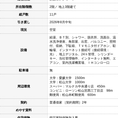
所在階/階数
2階／ 地上3階建て
総戸数
11戸
引き渡し
2026年8月中旬
現況
空室
給湯、ＢＴ別、シャワー、脱衣所、洗面台、温
水洗浄便座、角部屋、出窓、バルコニー、照明
付、収納、下駄箱、ＴＶモニタ付ドアホン、駐
設備
輪場、インターネット接続可（接続環境：
光）、地上デジタル、24ｈ管理、シリンダー
キー、当社管理物件、インターネット無料、エ
アコン、室内洗濯機置場、ＩＨコンロ一口
駐車場
無
大学：愛媛大学 1500m
大学：松山大学 1000m
周辺環境
スーパー：マルナカ中央通り店 450m
コンビニ：ローソン松山宮西三丁目店 98m
郵便局：松山本町郵便局 600m
契約
普通借家 ［契約期間］2年
めやす賃料
住宅保険
指定家財保険加入要