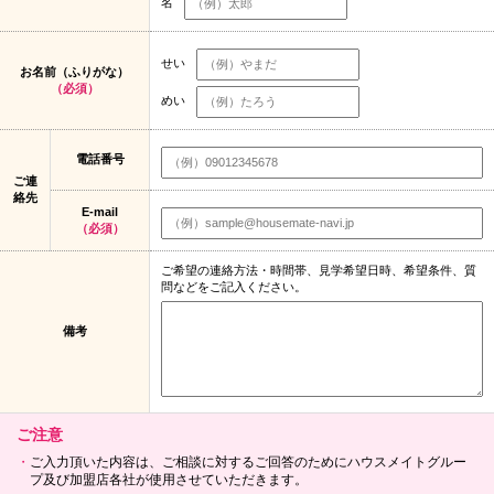
名
せい
お名前（ふりがな）
（必須）
めい
電話番号
ご連
絡先
E-mail
（必須）
ご希望の連絡方法・時間帯、見学希望日時、希望条件、質
問などをご記入ください。
備考
ご注意
ご入力頂いた内容は、ご相談に対するご回答のためにハウスメイトグルー
プ及び加盟店各社が使用させていただきます。