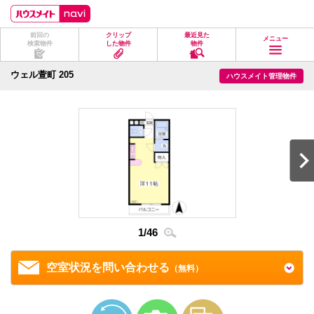
ペ
ペ
こ
こ
こ
ー
ー
こ
こ
こ
ジ
ジ
か
か
か
前回の
クリップ
最近見た
の
内
ら
ら
ら
メニュー
検索物件
した物件
物件
先
を
ヘ
本
フ
頭
移
ッ
文
ッ
に
動
ダ
に
タ
ウェル萱町 205
ハウスメイト管理物件
な
す
情
な
情
り
る
報
り
報
ま
た
に
ま
に
す。
め
な
す。
な
の
り
り
リ
ま
ま
ン
す。
す。
ク
で
す。
ヘ
ッ
ダ
情
1
/
46
2
/
4
報
に
移
空室状況を問い合わせる
（無料）
動
し
ま
す