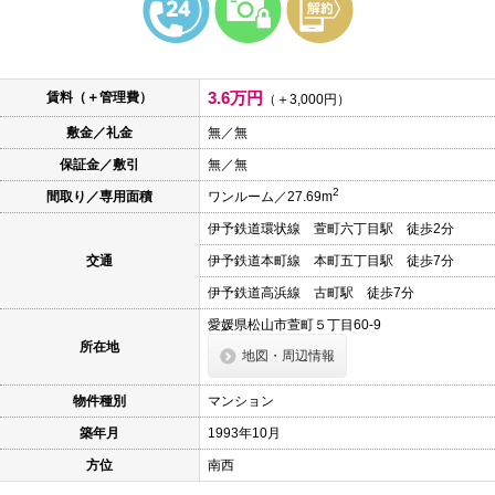
本
文
に
移
動
3.6万円
賃料（＋管理費）
し
（＋3,000円）
ま
敷金／礼金
無／無
す
フ
保証金／敷引
無／無
ッ
タ
2
間取り／専用面積
ワンルーム／27.69m
情
報
伊予鉄道環状線 萱町六丁目駅 徒歩2分
に
移
交通
伊予鉄道本町線 本町五丁目駅 徒歩7分
動
し
伊予鉄道高浜線 古町駅 徒歩7分
ま
愛媛県松山市萱町５丁目60-9
す
所在地
地図・周辺情報
物件種別
マンション
築年月
1993年10月
方位
南西