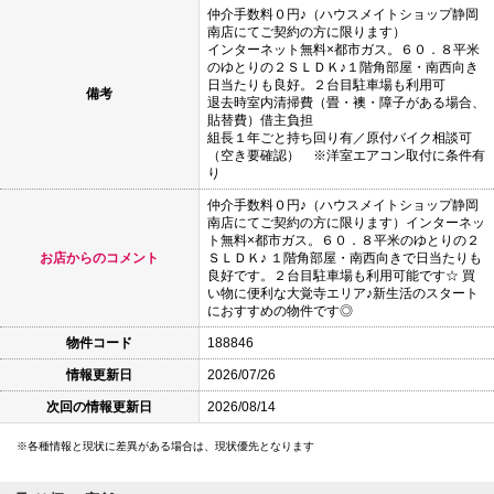
仲介手数料０円♪（ハウスメイトショップ静岡
南店にてご契約の方に限ります）
インターネット無料×都市ガス。６０．８平米
のゆとりの２ＳＬＤＫ♪１階角部屋・南西向き
日当たりも良好。２台目駐車場も利用可
備考
退去時室内清掃費（畳・襖・障子がある場合、
貼替費）借主負担
組長１年ごと持ち回り有／原付バイク相談可
（空き要確認） ※洋室エアコン取付に条件有
り
仲介手数料０円♪（ハウスメイトショップ静岡
南店にてご契約の方に限ります）インターネッ
ト無料×都市ガス。６０．８平米のゆとりの２
お店からのコメント
ＳＬＤＫ♪ １階角部屋・南西向きで日当たりも
良好です。２台目駐車場も利用可能です☆ 買
い物に便利な大覚寺エリア♪新生活のスタート
におすすめの物件です◎
物件コード
188846
情報更新日
2026/07/26
次回の情報更新日
2026/08/14
各種情報と現状に差異がある場合は、現状優先となります