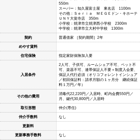
550m
スーパー：知久屋富士屋 東名店 1100m
その他：Ｓｅｒｉａ ＭＥＧＥドン・キホーテ
ＵＮＹ大覚寺店 350m
小学校：焼津市立焼津西小学校 2300m
中学校：焼津市立大村中学校 1300m
契約
普通借家 ［契約期間］2年
めやす賃料
住宅保険
指定家財保険加入要
2人可、子供可、ルームシェア不可、ペット不
可、楽器不可、連帯保証人不要＋制度入会要、
入居条件
保証人代行必須（オリコフォレントインシュア
／初回保証料：請求月額の１ヶ月分 継続保証
料１万円／年）
消毒代22,220円／入居時、町内会費550円／
その他の費用
月、鍵代30,800円／入居時
取引形態
仲介(専任)
仲介手数料
なし
更新料
更新事務手数料
なし