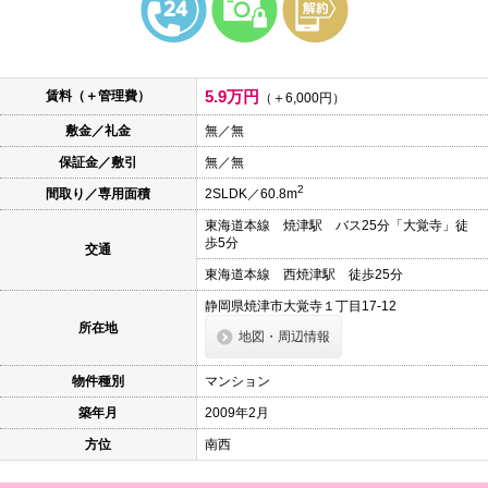
本
文
に
移
動
5.9万円
賃料（＋管理費）
し
（＋6,000円）
ま
敷金／礼金
無／無
す
フ
保証金／敷引
無／無
ッ
タ
2
間取り／専用面積
2SLDK／60.8m
情
報
東海道本線 焼津駅 バス25分「大覚寺」徒
に
歩5分
交通
移
動
東海道本線 西焼津駅 徒歩25分
し
ま
静岡県焼津市大覚寺１丁目17-12
す
所在地
地図・周辺情報
物件種別
マンション
築年月
2009年2月
方位
南西