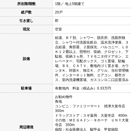
所在階/階数
1階／ 地上5階建て
総戸数
20戸
引き渡し
即
現況
空室
給湯、ＢＴ別、シャワー、脱衣所、洗面所独
立、シャワー付洗面化粧台、温水洗浄便座、３
点給湯、角部屋、２面採光、バルコニー、ＬＤ
Ｋ１２畳以上、照明付、収納、クロゼット、下
駄箱、収納３ヵ所、ＴＶモニタ付ドアホン、エ
設備
レベーター、宅配ボックス、ゴミ置場、駐輪
場、ＢＳ、ＣＡＴＶ、敷地内ゴミ置き場、カウ
ンタＫ、対面Ｋ、独立Ｋ、グリル、当社管理物
件、インターネット無料、エアコン、都市ガ
ス、室内洗濯機置場、ガスコンロ二口設置済み
駐車場
有敷地内 料金（税込み）0.33万円
お勧め物件
角地
コンビニ：ファミリーマート 焼津大覚寺店
300m
ドラッグストア：スギ薬局 大覚寺店 400m
その他：ＭＥＧＡドン・キホーテ ＵＮＹ大覚
寺店 350m
周辺環境
病院：社会医療法人 駿甲会 甲賀病院