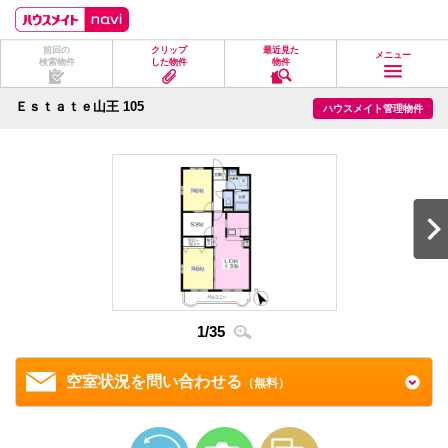
ペ
ペ
こ
こ
こ
ー
ー
こ
こ
こ
ジ
ジ
か
か
か
前回の
クリップ
最近見た
の
内
ら
ら
ら
メニュー
検索物件
した物件
物件
先
を
ヘ
本
フ
頭
移
ッ
文
ッ
に
動
ダ
に
タ
Ｅｓｔａｔｅ山王 105
ハウスメイト管理物件
な
す
情
な
情
り
る
報
り
報
ま
た
に
ま
に
す。
め
な
す。
な
の
り
り
リ
ま
ま
ン
す。
す。
ク
で
す。
ヘ
ッ
ダ
情
1
/
35
2
/
3
報
に
移
空室状況を問い合わせる
（無料）
動
し
ま
す