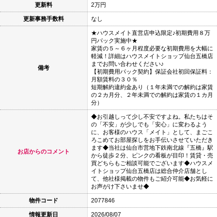
更新料
2万円
更新事務手数料
なし
★ハウスメイト直営店申込限定♪初期費用８万
円パック実施中★
家賃の５～６ヶ月程度必要な初期費用を大幅に
軽減！詳細はハウスメイトショップ仙台五橋店
までお問い合わせください♪
備考
【初期費用パック契約】保証会社初回保証料：
月額賃料の３０％
短期解約違約金あり（１年未満での解約は家賃
の２カ月分、２年未満での解約は家賃の１カ月
分）
◆お引越しって少し不安ですよね。私たちはそ
の「不安」が少しでも「安心」に変わるよう
に、お客様のハウス「メイト」として、まごこ
ろこめてお部屋探しをお手伝いさせていただき
ます◆当社は仙台市営地下鉄南北線『五橋』駅
お店からのコメント
から徒歩２分、ピンクの看板が目印！賃貸・売
買どちらもご相談可能でございます◆ハウスメ
イトショップ仙台五橋店は総合仲介店舗とし
て、他社様掲載の物件もご紹介可能◆お気軽に
お声がけ下さいませ◆
物件コード
2077846
情報更新日
2026/08/07