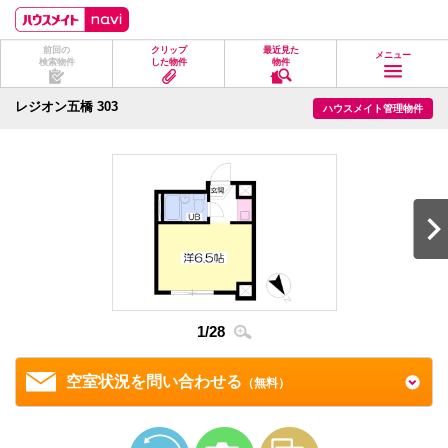
ペ
ペ
こ
こ
こ
ー
ー
こ
こ
こ
ジ
ジ
か
か
か
前回の
クリップ
最近見た
の
内
ら
ら
ら
メニュー
検索物件
した物件
物件
先
を
ヘ
本
フ
頭
移
ッ
文
ッ
に
動
ダ
に
タ
レジオン五橋 303
ハウスメイト管理物件
な
す
情
な
情
り
る
報
り
報
ま
た
に
ま
に
す。
め
な
す。
な
の
り
り
リ
ま
ま
ン
す。
す。
ク
で
す。
ヘ
ッ
ダ
情
1
/
28
2
/
2
報
に
移
空室状況を問い合わせる
（無料）
動
し
ま
す