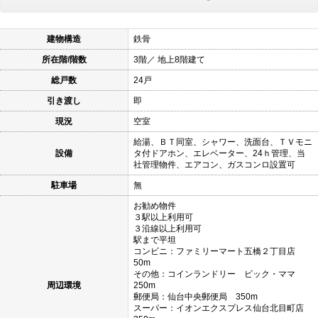
建物構造
鉄骨
所在階/階数
3階／ 地上8階建て
総戸数
24戸
引き渡し
即
現況
空室
給湯、ＢＴ同室、シャワー、洗面台、ＴＶモニ
設備
タ付ドアホン、エレベーター、24ｈ管理、当
社管理物件、エアコン、ガスコンロ設置可
駐車場
無
お勧め物件
３駅以上利用可
３沿線以上利用可
駅まで平坦
コンビニ：ファミリーマート五橋２丁目店
50m
その他：コインランドリー ビック・ママ
周辺環境
250m
郵便局：仙台中央郵便局 350m
スーパー：イオンエクスプレス仙台北目町店