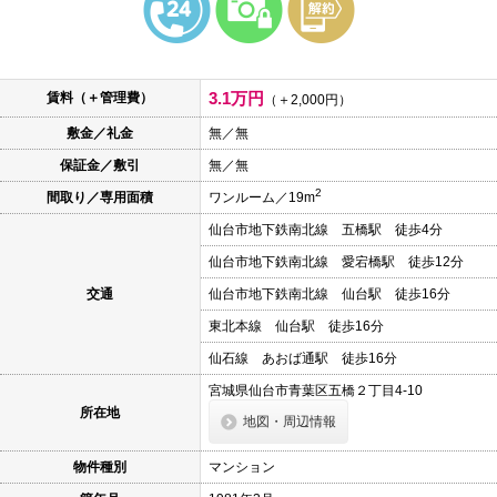
本
文
に
移
動
3.1万円
賃料（＋管理費）
し
（＋2,000円）
ま
敷金／礼金
無／無
す
フ
保証金／敷引
無／無
ッ
タ
2
間取り／専用面積
ワンルーム／19m
情
報
仙台市地下鉄南北線 五橋駅 徒歩4分
に
移
仙台市地下鉄南北線 愛宕橋駅 徒歩12分
動
し
交通
仙台市地下鉄南北線 仙台駅 徒歩16分
ま
東北本線 仙台駅 徒歩16分
す
仙石線 あおば通駅 徒歩16分
宮城県仙台市青葉区五橋２丁目4-10
所在地
地図・周辺情報
物件種別
マンション