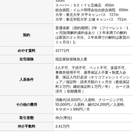
350m
スーパー：ＳＥＩＹＵ五橋店 450m
総合病院：イムス明理会仙台総合病院 650m
大学：東北大学 片平キャンパス 727m
大学：東北学院大学 土樋 キャンパス 751m
普通借家 ［契約期間］2年 （フリーレント・1
ヶ月[短期解約違約金あり（１年未満での解約
契約
は家賃の２ヶ月分、２年未満での解約は家賃の
１ヶ月分）]）
めやす賃料
32771円
住宅保険
指定家財保険加入要
2人不可、子供不可、ペット不可、楽器不可、
事務所使用不可、連帯保証人不要＋制度入会
要、保証人代行必須（オリコフォレントインシ
入居条件
ュア／保証料：請求月額の１ヶ月分（最低保証
料２万円）継続保証料１万円／年）、カード決
済可（ 初期費用 ）
消毒代18,920円／入居時、クリーニング代
その他の費用
55,000円／入居時、鍵代24,200円／入居時、
Ｎサポート990円／月
取引形態
仲介(専任)
仲介手数料
3.41万円