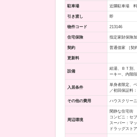
駐車場
近隣駐車場 料
引き渡し
即
物件コード
213146
住宅保険
指定家財保険
契約
普通借家 ［契
更新料
給湯、ＢＴ別
設備
ーキー、内階段
単身者限定、
入居条件
／初回保証料
その他の費用
ハウスクリーニ
閑静な住宅街
コンビニ：セブ
周辺環境
スーパー：マッ
ドラッグストア