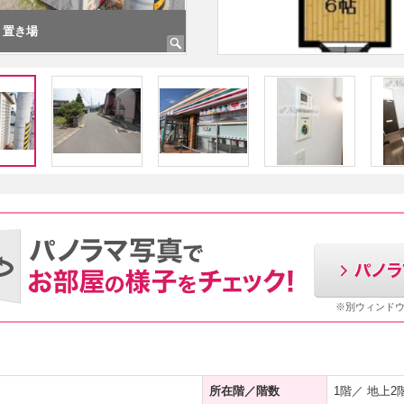
ミ置き場
※別ウィンド
所在階／階数
1階／ 地上2