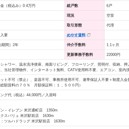
金（税込み）0.4万円
総戸数
6戸
現況
空室
取引形態
代理
加入要
めやす賃料
約期間］2年
仲介手数料
1.1ヶ月
更新事務手数料
22000円
、シャワー、温水洗浄便座、南面リビング、フローリング、照明付、収納、押
、当社管理物件、インターネット無料、CATV使用料不要、エアコン、室内
ペット不可（禁止）、楽器不可、事務所使用不可、連帯保証人不要＋制度入会
：総額賃料の７０％ 月額保証料：１，５００円）
ング代（税込）44,000円／入居時
ン－イレブン 米沢通町店 1350m
クスバリュ 米沢駅前店 1630m
：ツルハドラッグ 米沢駅前店 1630m