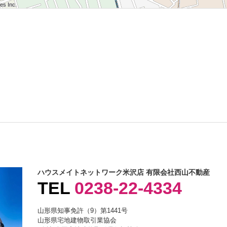
 Inc.
 Inc.
s Inc.
 Inc.
 Inc.
s Inc.
 Inc.
 Inc.
s Inc.
ハウスメイトネットワーク米沢店 有限会社西山不動産
TEL
0238-22-4334
山形県知事免許（9）第1441号
山形県宅地建物取引業協会