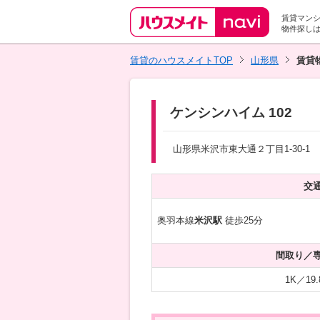
賃貸マン
物件探し
賃貸のハウスメイトTOP
山形県
賃貸
ケンシンハイム 102
山形県米沢市東大通２丁目1-30-1
交
奥羽本線
米沢駅
徒歩25分
間取り／
1K／19.