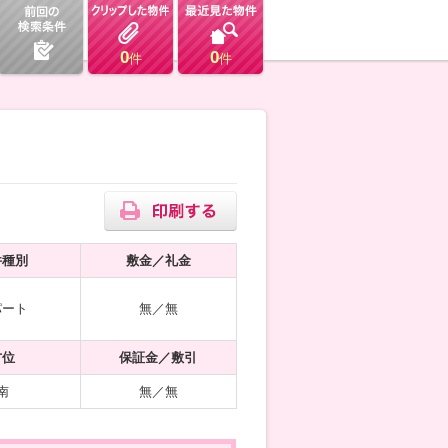
0
0
件
件
件種別
敷金／礼金
パート
無／無
方位
保証金／敷引
南
無／無