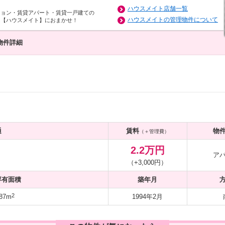
ハウスメイト店舗一覧
ション・賃貸アパート・賃貸一戸建ての
ハウスメイトの管理物件について
は【ハウスメイト】におまかせ！
物件詳細
通
賃料
物
（＋管理費）
2.2万円
ア
（+3,000円）
専有面積
築年月
2
87m
1994年2月