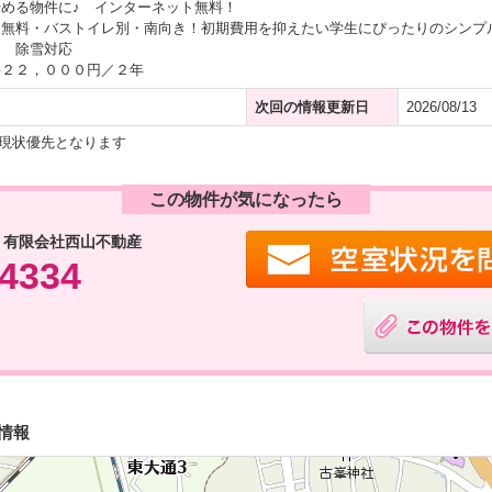
める物件に♪ インターネット無料！
ト無料・バストイレ別・南向き！初期費用を抑えたい学生にぴったりのシンプ
し 除雪対応
料２２，０００円／２年
次回の情報更新日
2026/08/13
現状優先となります
この物件が気になったら
 有限会社西山不動産
-4334
情報