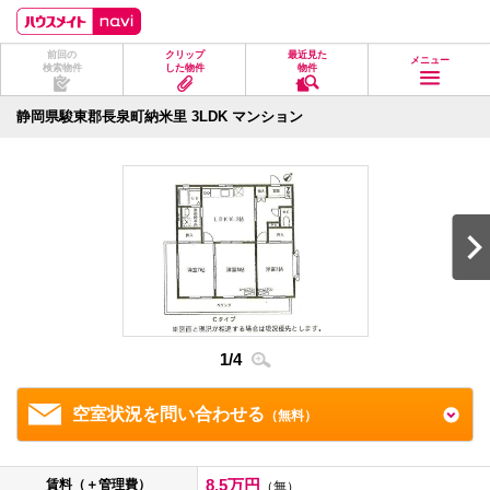
ペ
ペ
こ
こ
こ
ー
ー
こ
こ
こ
ジ
ジ
か
か
か
前回の
クリップ
最近見た
の
内
ら
ら
ら
メニュー
検索物件
した物件
物件
先
を
ヘ
本
フ
頭
移
ッ
文
ッ
に
動
ダ
に
タ
静岡県駿東郡長泉町納米里 3LDK マンション
な
す
情
な
情
り
る
報
り
報
ま
た
に
ま
に
す。
め
な
す。
な
の
り
り
リ
ま
ま
ン
す。
す。
ク
で
す。
ヘ
ッ
ダ
1
/
4
2
/
4
情
報
に
移
空室状況を問い合わせる
（無料）
動
し
ま
す
8.5万円
賃料（＋管理費）
（無）