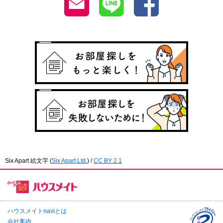
Six Apart 絵文字
(
Six Apart,Ltd.
) /
CC BY 2.1
ハウスメイトnaviとは
会社案内