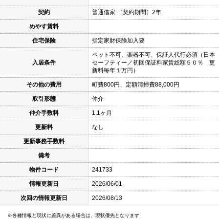
契約
普通借家 ［契約期間］2年
めやす賃料
住宅保険
指定家財保険加入要
ペット不可、楽器不可、保証人代行必須（日本
入居条件
セーフティー／初回保証料家賃総額５０％ 更
新料毎年１万円）
その他の費用
町費800円、定額清掃費88,000円
取引形態
仲介
仲介手数料
1.1ヶ月
更新料
なし
更新事務手数料
備考
物件コード
241733
情報更新日
2026/06/01
次回の情報更新日
2026/08/13
各種情報と現状に差異がある場合は、現状優先となります