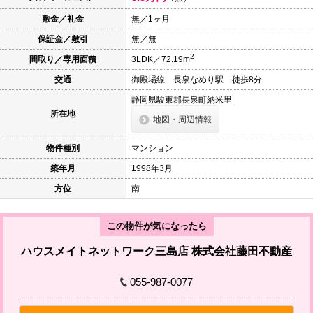
本
文
敷金／礼金
無／1ヶ月
に
保証金／敷引
無／無
移
動
2
間取り／専用面積
3LDK／72.19m
し
ま
交通
御殿場線 長泉なめり駅 徒歩8分
す
フ
静岡県駿東郡長泉町納米里
ッ
所在地
タ
地図・周辺情報
情
報
物件種別
マンション
に
移
築年月
1998年3月
動
し
方位
南
ま
す
この物件が気になったら
ハウスメイトネットワーク三島店 株式会社藤田不動産
055-987-0077