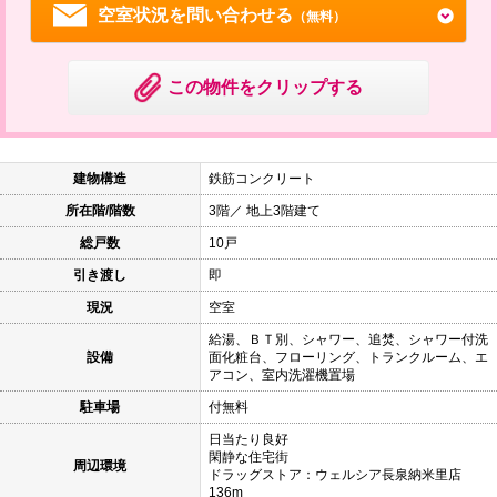
空室状況を問い合わせる
（無料）
この物件をクリップする
建物構造
鉄筋コンクリート
所在階/階数
3階／ 地上3階建て
総戸数
10戸
引き渡し
即
現況
空室
給湯、ＢＴ別、シャワー、追焚、シャワー付洗
設備
面化粧台、フローリング、トランクルーム、エ
アコン、室内洗濯機置場
駐車場
付無料
日当たり良好
閑静な住宅街
周辺環境
ドラッグストア：ウェルシア長泉納米里店
136m