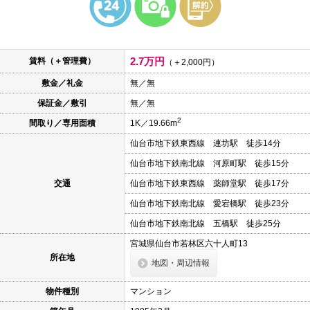
本
文
に
移
動
2.7万円
賃料（＋管理費）
し
（＋2,000円）
ま
敷金／礼金
無／無
す
フ
保証金／敷引
無／無
ッ
タ
2
間取り／専用面積
1K／19.66m
情
報
仙台市地下鉄東西線 連坊駅 徒歩14分
に
移
仙台市地下鉄南北線 河原町駅 徒歩15分
動
し
交通
仙台市地下鉄東西線 薬師堂駅 徒歩17分
ま
仙台市地下鉄南北線 愛宕橋駅 徒歩23分
す
仙台市地下鉄南北線 五橋駅 徒歩25分
宮城県仙台市若林区六十人町13
所在地
地図・周辺情報
物件種別
マンション