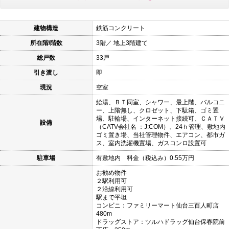
建物構造
鉄筋コンクリート
所在階/階数
3階／ 地上3階建て
総戸数
33戸
引き渡し
即
現況
空室
給湯、ＢＴ同室、シャワー、最上階、バルコニ
ー、上階無し、クロゼット、下駄箱、ゴミ置
場、駐輪場、インターネット接続可、ＣＡＴＶ
設備
（CATV会社名 ：J:COM）、24ｈ管理、敷地内
ゴミ置き場、当社管理物件、エアコン、都市ガ
ス、室内洗濯機置場、ガスコンロ設置可
駐車場
有敷地内 料金（税込み）0.55万円
お勧め物件
２駅利用可
２沿線利用可
駅まで平坦
コンビニ：ファミリーマート仙台三百人町店
480m
ドラッグストア：ツルハドラッグ仙台保春院前