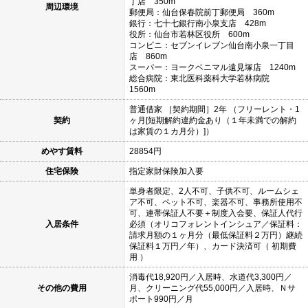
丁店 350m
周辺環境
郵便局：仙台保春院前丁郵便局 360m
銀行：七十七銀行南小泉支店 428m
役所：仙台市若林区役所 600m
コンビニ：セブンイレブン仙台南小泉一丁目
店 860m
スーパー：ヨークベニマル遠見塚店 1240m
総合病院：東北医科薬科大学若林病院
1560m
普通借家 ［契約期間］2年 （フリーレント・1
契約
ヶ月[短期解約違約金あり（１年未満での解約
は家賃の１カ月分）]）
めやす賃料
28854円
住宅保険
指定家財保険加入要
単身者限定、2人不可、子供不可、ルームシェ
ア不可、ペット不可、楽器不可、事務所使用不
可、連帯保証人不要＋制度入会要、保証人代行
入居条件
必須（オリコフォレントインシュア／保証料：
請求月額の１ヶ月分（最低保証料２万円）継続
保証料１万円／年）、カード決済可（ 初期費
用 ）
消毒代18,920円／入居時、水道代3,300円／
その他の費用
月、クリーニング代55,000円／入居時、Ｎサ
ポート990円／月