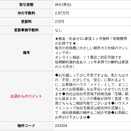
取引形態
仲介(専任)
仲介手数料
2.97万円
更新料
2万円
更新事務手数料
なし
★敷金・礼金ゼロ♪家賃１ヶ月無料！初期費用
がお得です★
毎月の光熱費にやさしい都市ガス仕様のマンシ
備考
ョンです♪
オンライン相談、ＩＴ重説ご対応可能です
短期解約違約金あり（１年未満での解約は家賃
の１カ月分）
◆お引越しって少し不安ですよね。私たちはそ
の「不安」が少しでも「安心」に変わるよう
に、お客様のハウス「メイト」として、まごこ
ろこめてお部屋探しをお手伝いさせていただき
ます◆当社は仙台市営地下鉄南北線『五橋』駅
お店からのコメント
から徒歩２分、ピンクの看板が目印！賃貸・売
買どちらもご相談可能でございます◆ハウスメ
イトショップ仙台五橋店は総合仲介店舗とし
て、他社様掲載の物件もご紹介可能◆お気軽に
お声がけ下さいませ◆
物件コード
243204