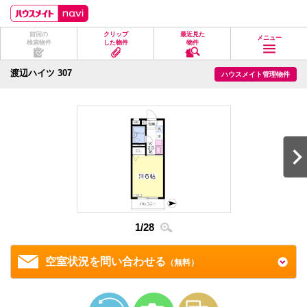
ペ
ペ
こ
こ
こ
ー
ー
こ
こ
こ
ジ
ジ
か
か
か
前回の
クリップ
最近見た
の
内
ら
ら
ら
メニュー
検索物件
した物件
物件
先
を
ヘ
本
フ
頭
移
ッ
文
ッ
に
動
ダ
に
タ
渡辺ハイツ 307
ハウスメイト管理物件
な
す
情
な
情
り
る
報
り
報
ま
た
に
ま
に
す。
め
な
す。
な
の
り
り
リ
ま
ま
ン
す。
す。
ク
で
す。
ヘ
ッ
ダ
2
/
2
情
1
/
28
報
に
移
空室状況を問い合わせる
（無料）
動
し
ま
す