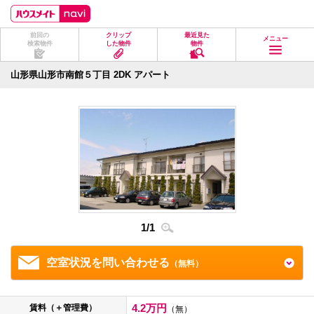
ペ
ペ
こ
こ
こ
ー
ー
こ
こ
こ
ジ
ジ
か
か
か
前回の
クリップ
最近見た
の
内
ら
ら
ら
メニュー
検索物件
した物件
物件
先
を
ヘ
本
フ
頭
移
ッ
文
ッ
に
動
ダ
に
タ
山形県山形市南館５丁目 2DK アパート
な
す
情
な
情
り
る
報
り
報
ま
た
に
ま
に
す。
め
な
す。
な
の
り
り
リ
ま
ま
ン
す。
す。
ク
で
す。
ヘ
ッ
ダ
1
/
1
情
報
に
空室状況を問い合わせる
（無料）
移
動
し
ま
4.2万円
賃料（＋管理費）
す
（無）