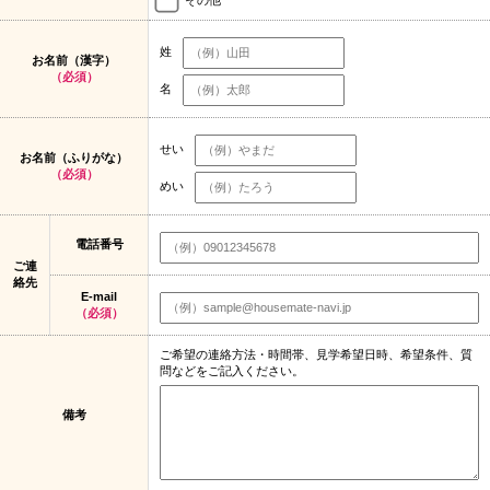
姓
お名前（漢字）
（必須）
名
せい
お名前（ふりがな）
（必須）
めい
電話番号
ご連
絡先
E-mail
（必須）
ご希望の連絡方法・時間帯、見学希望日時、希望条件、質
問などをご記入ください。
備考