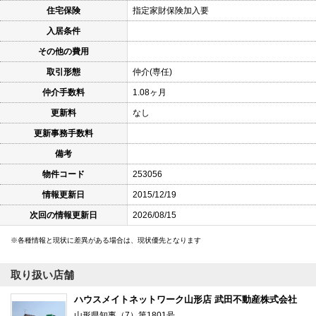
住宅保険
指定家財保険加入要
入居条件
その他の費用
取引形態
仲介(専任)
仲介手数料
1.08ヶ月
更新料
なし
更新事務手数料
備考
物件コード
253056
情報更新日
2015/12/19
次回の情報更新日
2026/08/15
各種情報と現状に差異がある場合は、現状優先となります
取り扱い店舗
ハウスメイトネットワーク山形店 武田不動産株式会社
山形県知事（7）第1801号