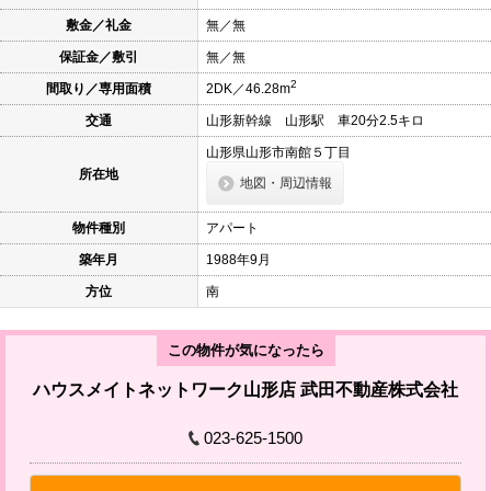
本
敷金／礼金
無／無
文
に
保証金／敷引
無／無
移
動
2
間取り／専用面積
2DK／46.28m
し
ま
交通
山形新幹線 山形駅 車20分2.5キロ
す
フ
山形県山形市南館５丁目
ッ
所在地
地図・周辺情報
タ
情
報
物件種別
アパート
に
移
築年月
1988年9月
動
し
方位
南
ま
す
この物件が気になったら
ハウスメイトネットワーク山形店 武田不動産株式会社
023-625-1500