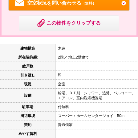
空室状況を問い合わせる
（無料）
この物件をクリップする
建物構造
木造
所在階/階数
2階／ 地上2階建て
総戸数
引き渡し
即
現況
空室
給湯、ＢＴ別、シャワー、追焚、バルコニー、
設備
エアコン、室内洗濯機置場
駐車場
付無料
周辺環境
スーパー：ホームセンタージョイ 50m
契約
普通借家
めやす賃料