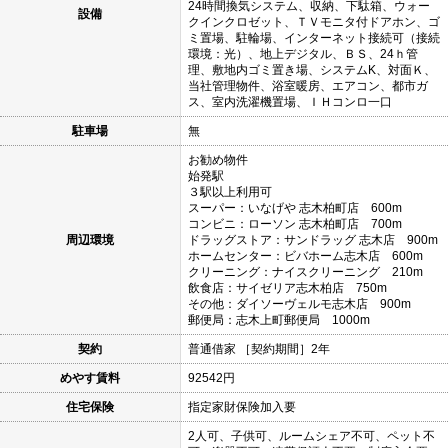
24時間換気システム、収納、下駄箱、ウォー
設備
クインクロゼット、ＴＶモニタ付ドアホン、ゴ
ミ置場、駐輪場、インターネット接続可（接続
環境：光）、地上デジタル、ＢＳ、24ｈ管
理、敷地内ゴミ置き場、システムK、対面Ｋ、
当社管理物件、浴室暖房、エアコン、都市ガ
ス、室内洗濯機置場、ＩＨコンロ一口
駐車場
無
お勧め物件
始発駅
３駅以上利用可
スーパー：いなげや 志木柏町店 600m
コンビニ：ローソン 志木柏町店 700m
周辺環境
ドラッグストア：サンドラッグ 志木店 900m
ホームセンター：ビバホーム志木店 600m
クリーニング：ナイスクリーニング 210m
飲食店：サイゼリア志木柏店 750m
その他：ダイソーヴェルモ志木店 900m
郵便局：志木上町郵便局 1000m
契約
普通借家 ［契約期間］2年
めやす賃料
92542円
住宅保険
指定家財保険加入要
2人可、子供可、ルームシェア不可、ペット不