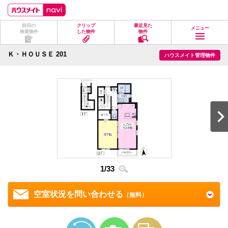
ペ
ペ
こ
こ
こ
ー
ー
こ
こ
こ
ジ
ジ
か
か
か
前回の
クリップ
最近見た
の
内
ら
ら
ら
メニュー
検索物件
した物件
物件
先
を
ヘ
本
フ
頭
移
ッ
文
ッ
に
動
ダ
に
タ
Ｋ・ＨＯＵＳＥ 201
ハウスメイト管理物件
な
す
情
な
情
り
る
報
り
報
ま
た
に
ま
に
す。
め
な
す。
な
の
り
り
リ
ま
ま
ン
す。
す。
ク
で
す。
ヘ
ッ
ダ
情
1
/
33
2
/
3
報
に
移
空室状況を問い合わせる
（無料）
動
し
ま
す