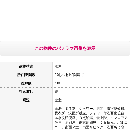
この物件のパノラマ画像を表示
建物構造
木造
所在階/階数
2階／ 地上2階建て
総戸数
4戸
引き渡し
即
現況
空室
給湯、ＢＴ別、シャワー、追焚、浴室乾燥機、
脱衣所、洗面所独立、シャワー付洗面化粧台、
温水洗浄便座、３点給湯、最上階、１フロア２
住戸、角部屋、南東角部屋、２面採光、バルコ
ニー、南面２室、南面リビング、洗面所に窓、