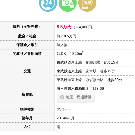
本
文
に
移
動
8.5万円
賃料（＋管理費）
し
（＋4,000円）
ま
敷金／礼金
無／8.5万円
す
フ
保証金／敷引
無／無
ッ
タ
2
間取り／専用面積
1LDK／49.15m
情
報
東武鉄道東上線 柳瀬川駅 徒歩15分
に
移
交通
東武鉄道東上線 志木駅 徒歩19分
動
し
東武鉄道東上線 みずほ台駅 徒歩30分
ま
埼玉県志木市柏町３丁目3-66
す
所在地
地図・周辺情報
物件種別
アパート
築年月
2014年1月
方位
南