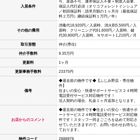
可、楽器不可、連帯保証人不要＋制度入会要、
入居条件
保証人代行必須（オリコフォレントインシュア
／初回保証料：請求月額の１ヶ月分（最低保証
料２万円）継続保証料１万円／年）
消毒代18,920円／入居時、消火剤5,500円／入
その他の費用
居時、クリーニング代61,600円／入居時、鍵
代30,800円／入居時、Ｎサポート1,210円／月
取引形態
仲介(専任)
仲介手数料
9.35万円
更新料
1ヶ月
更新事務手数料
23375円
◆退去前の物件です◆【ふじみ野店・専任物
件】
備考
住まいの安心・快適サポートサービス２４時間
電話受付サービス対応物件です！
法人契約の場合、礼金１ヶ月追加となります。
◆退去前の物件です◆住まいの安心・快適サポ
ートサービス２４時間電話受付サービス対応物
お店からのコメント
件です！スタッフ一同まごごろを込めて対応さ
せていただきますので、お問い合わせお待ちし
ております。
物件コード
2688976