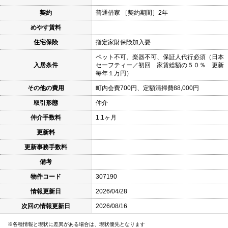
契約
普通借家 ［契約期間］2年
めやす賃料
住宅保険
指定家財保険加入要
ペット不可、楽器不可、保証人代行必須（日本
入居条件
セーフティー／初回 家賃総額の５０％ 更新
毎年１万円）
その他の費用
町内会費700円、定額清掃費88,000円
取引形態
仲介
仲介手数料
1.1ヶ月
更新料
更新事務手数料
備考
物件コード
307190
情報更新日
2026/04/28
次回の情報更新日
2026/08/16
各種情報と現状に差異がある場合は、現状優先となります