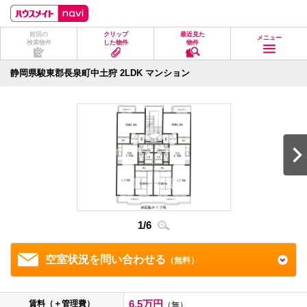
ペ
ペ
こ
こ
こ
ー
ー
こ
こ
こ
ジ
ジ
か
か
か
前回の
クリップ
最近見た
の
内
ら
ら
ら
メニュー
検索物件
した物件
物件
先
を
ヘ
本
フ
頭
移
ッ
文
ッ
に
動
ダ
に
タ
静岡県駿東郡長泉町中土狩 2LDK マンション
な
す
情
な
情
り
る
報
り
報
ま
た
に
ま
に
す。
め
な
す。
な
の
り
り
リ
ま
ま
ン
す。
す。
ク
で
す。
ヘ
ッ
ダ
1
/
6
2
/
6
情
報
に
移
空室状況を問い合わせる
（無料）
動
し
ま
す
6.5万円
賃料（＋管理費）
（無）