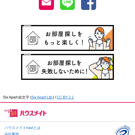
Six Apart 絵文字
(
Six Apart,Ltd.
) /
CC BY 2.1
ハウスメイトnaviとは
会社案内