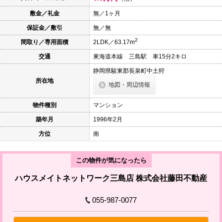
本
文
敷金／礼金
無／1ヶ月
に
保証金／敷引
無／無
移
動
2
間取り／専用面積
2LDK／63.17m
し
ま
交通
東海道本線 三島駅 車15分2キロ
す
フ
静岡県駿東郡長泉町中土狩
ッ
所在地
タ
地図・周辺情報
情
報
物件種別
マンション
に
移
築年月
1996年2月
動
し
方位
南
ま
す
この物件が気になったら
ハウスメイトネットワーク三島店 株式会社藤田不動産
055-987-0077