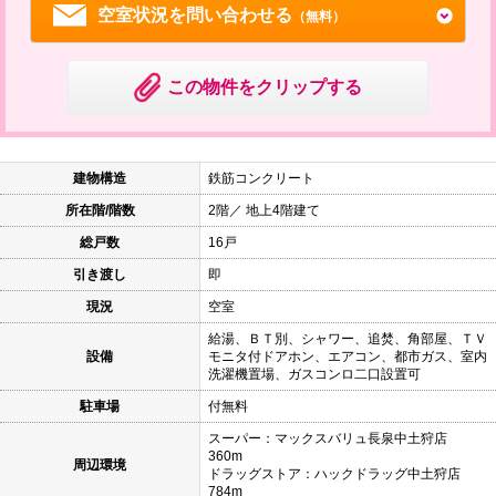
空室状況を問い合わせる
（無料）
この物件をクリップする
建物構造
鉄筋コンクリート
所在階/階数
2階／ 地上4階建て
総戸数
16戸
引き渡し
即
現況
空室
給湯、ＢＴ別、シャワー、追焚、角部屋、ＴＶ
設備
モニタ付ドアホン、エアコン、都市ガス、室内
洗濯機置場、ガスコンロ二口設置可
駐車場
付無料
スーパー：マックスバリュ長泉中土狩店
360m
周辺環境
ドラッグストア：ハックドラッグ中土狩店
784m