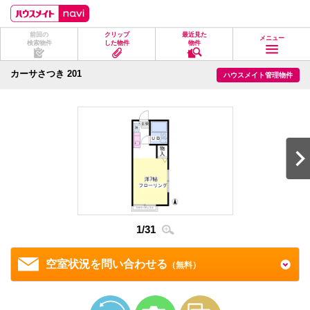
ペ
ペ
こ
こ
こ
ー
ー
こ
こ
こ
ジ
ジ
か
か
か
前回の
クリップ
最近見た
の
内
ら
ら
ら
メニュー
検索物件
した物件
物件
先
を
ヘ
本
フ
頭
移
ッ
文
ッ
に
動
ダ
に
タ
カーサさつき 201
ハウスメイト管理物件
な
す
情
な
情
り
る
報
り
報
ま
た
に
ま
に
す。
め
な
す。
な
の
り
り
リ
ま
ま
ン
す。
す。
ク
で
す。
ヘ
ッ
ダ
情
1
/
31
2
/
3
報
に
移
空室状況を問い合わせる
（無料）
動
し
ま
す