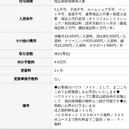
住宅保険
指定家財保険加入要
2人不可、子供不可、ルームシェア不可、ペッ
ト不可、楽器不可、連帯保証人不要＋制度入会
入居条件
要、保証人代行必須（オリコフォレントインシ
ュア／初回保証料：請求月額の１ヶ月分（最低
保証料２万円）継続保証料１万円／年）
消毒代18,920円／入居時、消火剤5,500円／入
その他の費用
居時、クリーニング代55,000円／入居時、鍵
代24,200円／入居時、Ｎサポート990円／月
取引形態
仲介(専任)
仲介手数料
4.4万円
更新料
1ヶ月
更新事務手数料
なし
◆お客様のハウス「メイト」として、まごころ
こめてお部屋探しをお手伝いいたします◆
ハウスメイトショップ三鷹店は総合仲介店舗と
して、他社様掲載の物件もご紹介可能です◆お
備考
気軽にお声がけ下さいませ
法人契約時礼金＋１ヵ月。
ＪＣＯＭネット １００Ｍコース無料／３２０
Ｍコースまで割引料金でご提供 ／Ｗｉ－Ｆｉ
無料