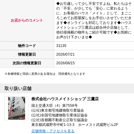
◆お引越しって少し不安ですよね。私たちはそ
の「不安」が少しでも「安心」に変わるよう
に、お客様のハウス「メイト」として、まごこ
ろこめてお部屋探しをお手伝いさせていただき
お店からのコメント
ます◆オンラインも対応しております◆ハウス
メイトショップ三鷹店は総合仲介店舗として、
他社様掲載の物件もご紹介可能です◆お気軽に
お声がけ下さいませ◆
物件コード
31135
情報更新日
2026/07/21
次回の情報更新日
2026/08/15
各種情報と現状に差異がある場合は、現状優先となります
取り扱い店舗
株式会社ハウスメイトショップ 三鷹店
国土交通大臣（4）第7558号
(公社)東京都宅地建物取引業協会
(公社)全国宅地建物取引業保証協会
(公社)首都圏不動産公正取引協議会
東京都武蔵野市中町1-13-3 ホーメスト武蔵野ビル2F
店舗情報・アクセスを見る