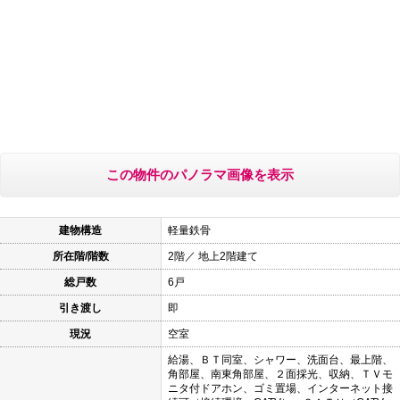
この物件のパノラマ画像を表示
建物構造
軽量鉄骨
所在階/階数
2階／ 地上2階建て
総戸数
6戸
引き渡し
即
現況
空室
給湯、ＢＴ同室、シャワー、洗面台、最上階、
角部屋、南東角部屋、２面採光、収納、ＴＶモ
ニタ付ドアホン、ゴミ置場、インターネット接