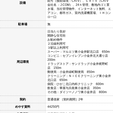
続可（接続環境：CATV）、ＣＡＴＶ（CATV
設備
会社名 ：J:COM）、24ｈ管理、敷地内ゴミ置
き場、当社管理物件、インターネット無料、エ
アコン、都市ガス、室内洗濯機置場、ＩＨコン
ロ一口
駐車場
無
日当たり良好
閑静な住宅街
お勧め物件
２沿線利用可
３駅以上利用可
スーパー：マルエツ東小金井駅北口店 650m
コンビニ：セブンイレブン小金井北大通り店
200m
周辺環境
ドラッグストア：サンドラッグ小金井梶野町
店 150m
郵便局：小金井緑町郵便局 850m
クリーニング：ＮＩＣＥクリーニング東小金井
北口店 650m
病院：ひがこ北口内科クリニック 600m
飲食店：華屋与兵衛東小金井店 350m
その他：ダイソーノノワ東小金井店 800m
契約
普通借家 ［契約期間］2年
めやす賃料
44250円