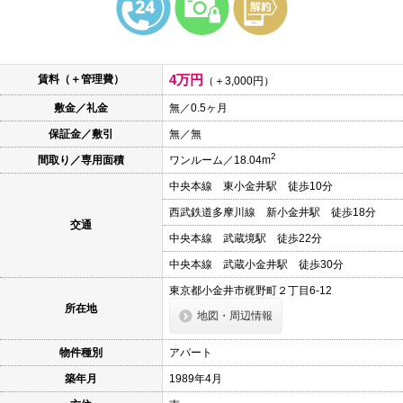
本
文
に
移
動
4万円
賃料（＋管理費）
し
（＋3,000円）
ま
敷金／礼金
無／0.5ヶ月
す
フ
保証金／敷引
無／無
ッ
タ
2
間取り／専用面積
ワンルーム／18.04m
情
報
中央本線 東小金井駅 徒歩10分
に
移
西武鉄道多摩川線 新小金井駅 徒歩18分
動
交通
し
中央本線 武蔵境駅 徒歩22分
ま
中央本線 武蔵小金井駅 徒歩30分
す
東京都小金井市梶野町２丁目6-12
所在地
地図・周辺情報
物件種別
アパート
築年月
1989年4月