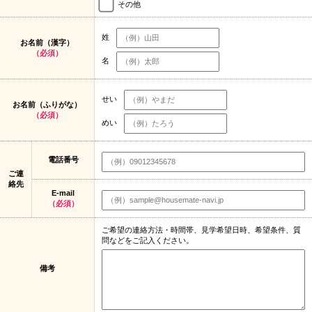
その他
姓
お名前（漢字）
（必須）
名
せい
お名前（ふりがな）
（必須）
めい
電話番号
ご連
絡先
E-mail
（必須）
ご希望の連絡方法・時間帯、見学希望日時、希望条件、質
問などをご記入ください。
備考