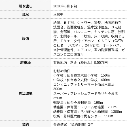
引き渡し
2026年8月下旬
現況
入居中
給湯、ＢＴ別、シャワー、追焚、洗面所独立、
洗面台、洗面化粧台、温水洗浄便座、３点給
湯、角部屋、バルコニー、キッチンに窓、照明
付、玄関ホール、下駄箱、床下収納、収納２ヵ
設備
所、ＴＶモニタ付ドアホン、ＣＡＴＶ（CATV
会社名 ：J:COM）、24ｈ管理、オートバス、
当社管理物件、エアコン、室内洗濯機置場、ガ
スコンロ二口設置可
駐車場
有敷地内 料金（税込み）0.55万円
お勧め物件
小学校：仙台市立六郷小学校 150m
中学校：仙台市立六郷中学校 400m
コンビニ：ファミリーマート仙台六郷店
300m
周辺環境
スーパー：フレッシュフードモリヤ今泉店
350m
郵便局：仙台今泉郵便局 190m
幼稚園・保育園：ドリーム幼稚園 700m
幼稚園・保育園：ろりぽっぷ幼稚園 1300m
役所：若林区六郷市民センター 550m
契約
普通借家 ［契約期間］2年