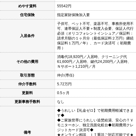
めやす賃料
55542円
住宅保険
指定家財保険加入要
子供可、ペット不可、楽器不可、事務所使用不
可、連帯保証人不要＋制度入会要、保証人代行
必須（オリコフォレントインシュア／保証料：
入居条件
請求月額の１ヶ月分（最低保証料２万円）継続
保証料１万円／年）、カード決済可（ 初期費
用 ）
消毒代18,920円／入居時、クリーニング代
その他の費用
61,600円／入居時、鍵代24,200円／入居時、
Ｎサポート1,210円／月
取引形態
仲介(専任)
仲介手数料
5.72万円
更新料
0.5ヶ月
更新事務手数料
なし
◆うれしい【礼金ゼロ】で初期費用軽減できま
す◆
◆ご家族世帯にうれしい追焚給湯、安心のＴＶ
モニターホン、独立洗面化粧台◆初期費用クレ
ジットカード決済可◆
備考
★オンライン相談、ＩＴ重説ご対応可能です★