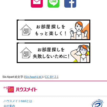
Six Apart 絵文字
(
Six Apart,Ltd.
) /
CC BY 2.1
ハウスメイトnaviとは
会社案内