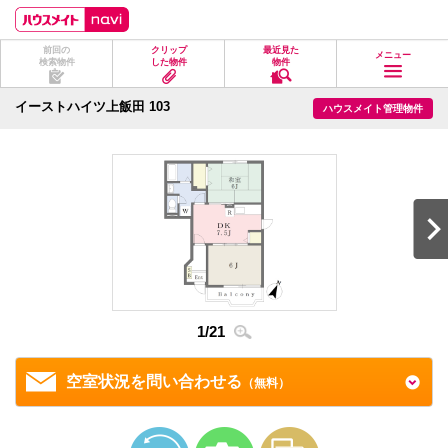
ペ
ペ
こ
こ
こ
ー
ー
こ
こ
こ
ジ
ジ
か
か
か
前回の
クリップ
最近見た
の
内
ら
ら
ら
メニュー
検索物件
した物件
物件
先
を
ヘ
本
フ
頭
移
ッ
文
ッ
に
動
ダ
に
タ
イーストハイツ上飯田 103
ハウスメイト管理物件
な
す
情
な
情
り
る
報
り
報
ま
た
に
ま
に
す。
め
な
す。
な
の
り
り
リ
ま
ま
ン
す。
す。
ク
で
す。
ヘ
ッ
ダ
情
1
/
21
2
/
2
報
に
移
空室状況を問い合わせる
（無料）
動
し
ま
す