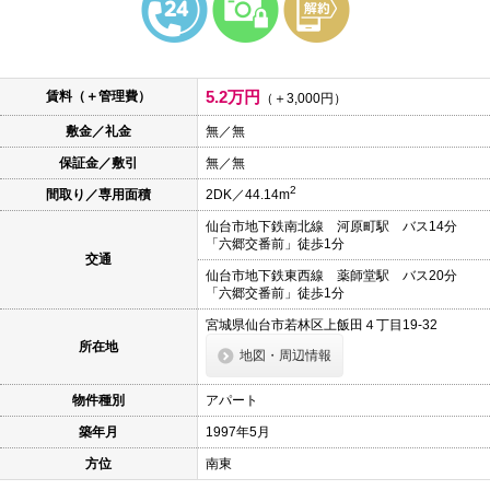
本
文
に
移
動
5.2万円
賃料（＋管理費）
し
（＋3,000円）
ま
敷金／礼金
無／無
す
フ
保証金／敷引
無／無
ッ
タ
2
間取り／専用面積
2DK／44.14m
情
報
仙台市地下鉄南北線 河原町駅 バス14分
に
「六郷交番前」徒歩1分
移
交通
動
仙台市地下鉄東西線 薬師堂駅 バス20分
し
「六郷交番前」徒歩1分
ま
す
宮城県仙台市若林区上飯田４丁目19-32
所在地
地図・周辺情報
物件種別
アパート
築年月
1997年5月
方位
南東