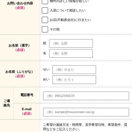
物件の詳しい情報が欲しい
お問い合わせ内容
（必須）
入居について相談したい
お店(不動産会社)に行きたい
その他
姓
お名前（漢字）
（必須）
名
せい
お名前（ふりがな）
（必須）
めい
電話番号
ご連
絡先
E-mail
（必須）
ご希望の連絡方法・時間帯、見学希望日時、希望条件、質
問などをご記入ください。