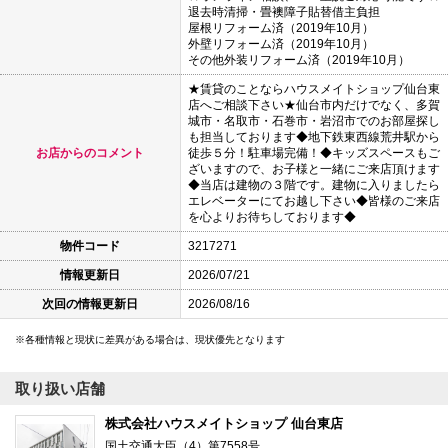
退去時清掃・畳襖障子貼替借主負担
屋根リフォーム済（2019年10月）
外壁リフォーム済（2019年10月）
その他外装リフォーム済（2019年10月）
★賃貸のことならハウスメイトショップ仙台東
店へご相談下さい★仙台市内だけでなく、多賀
城市・名取市・石巻市・岩沼市でのお部屋探し
も担当しております◆地下鉄東西線荒井駅から
お店からのコメント
徒歩５分！駐車場完備！◆キッズスペースもご
ざいますので、お子様と一緒にご来店頂けます
◆当店は建物の３階です。建物に入りましたら
エレベーターにてお越し下さい◆皆様のご来店
を心よりお待ちしております◆
物件コード
3217271
情報更新日
2026/07/21
次回の情報更新日
2026/08/16
各種情報と現状に差異がある場合は、現状優先となります
取り扱い店舗
株式会社ハウスメイトショップ 仙台東店
国土交通大臣（4）第7558号