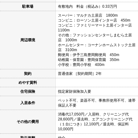
駐車場
有敷地内 料金（税込み）0.33万円
スーパー：マルナカ土居店 1800m
コンビニ：ローソン土居インター店 450m
コンビニ：ファミリーマート土居インター店
1100m
その他：ファッションセンターしまむら土居
周辺環境
店 1000m
ホームセンター：コーナンホームストック土居
店 3100m
郵便局：伊予三島豊岡郵便局 450m
幼稚園・保育園：豊岡保育園 350m
小学校：豊岡小学校 400m
契約
普通借家 ［契約期間］2年
めやす賃料
住宅保険
指定家財保険加入要
ペット不可、楽器不可、事務所使用不可、連帯
入居条件
保証人不要
消毒代17,050円／入居時、クリーニング代
28,600円／退去時、エアコンクリーニング代
その他の費用
（１台につき）12,100円／退去時、保証料
10,000円
取引形態
仲介