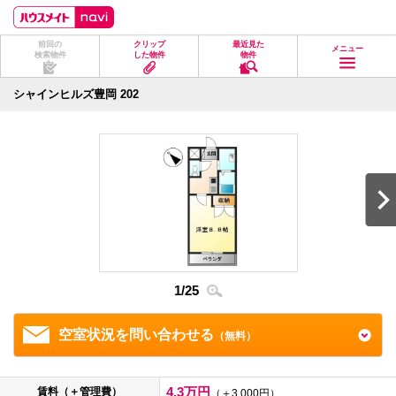
ペ
ペ
こ
こ
こ
ー
ー
こ
こ
こ
ジ
ジ
か
か
か
前回の
クリップ
最近見た
の
内
ら
ら
ら
メニュー
検索物件
した物件
物件
先
を
ヘ
本
フ
頭
移
ッ
文
ッ
に
動
ダ
に
タ
シャインヒルズ豊岡 202
な
す
情
な
情
り
る
報
り
報
ま
た
に
ま
に
す。
め
な
す。
な
の
り
り
リ
ま
ま
ン
す。
す。
ク
で
す。
ヘ
ッ
ダ
1
/
25
2
/
2
情
報
に
移
空室状況を問い合わせる
（無料）
動
し
ま
す
4.3万円
賃料（＋管理費）
（＋3,000円）