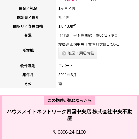
本
文
敷金／礼金
1ヶ月／無
に
保証金／敷引
無／無
移
動
2
間取り／専用面積
1K／30m
し
ま
交通
予讃線 伊予寒川駅 車6分1.7キロ
す
フ
愛媛県四国中央市豊岡町大町1750-1
ッ
所在地
タ
地図・周辺情報
情
報
物件種別
アパート
に
移
築年月
2011年3月
動
し
方位
南
ま
す
この物件が気になったら
ハウスメイトネットワーク四国中央店 株式会社中央不動
産
0896-24-6100