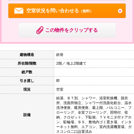
空室状況を問い合わせる
（無料）
この物件をクリップする
建物構造
鉄骨
所在階/階数
2階／ 地上2階建て
総戸数
引き渡し
即
現況
空室
給湯、ＢＴ別、シャワー、浴室乾燥機、脱衣
所、洗面所独立、シャワー付洗面化粧台、温水
洗浄便座、暖房便座、最上階、バルコニー、フ
ローリング、全室フローリング、照明付、収
設備
納、クロゼット、下駄箱、ＴＶモニタ付ドアホ
ン、駐輪場、ＢＳ、敷地内ゴミ置き場、インタ
ーネット無料、エアコン、室内洗濯機置場、ガ
スコンロ二口設置済み