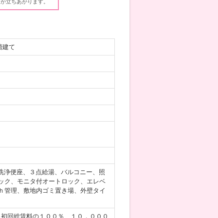
ウが立ちあがります。
階建て
洗浄便座、３点給湯、バルコニー、照
ック、モニタ付オートロック、エレベ
ｈ管理、敷地内ゴミ置き場、外壁タイ
／初回総賃料の１００％、１０，０００