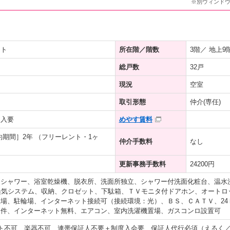
※別ウィンド
ート
所在階／階数
3階／ 地上9
総戸数
32戸
現況
空室
取引形態
仲介(専任)
加入要
めやす賃料
約期間］2年 （フリーレント・1ヶ
仲介手数料
なし
更新事務手数料
24200円
、シャワー、浴室乾燥機、脱衣所、洗面所独立、シャワー付洗面化粧台、温水
換気システム、収納、クロゼット、下駄箱、ＴＶモニタ付ドアホン、オートロ
場、駐輪場、インターネット接続可（接続環境：光）、ＢＳ、ＣＡＴＶ、24
物件、インターネット無料、エアコン、室内洗濯機置場、ガスコンロ設置可
ト不可、楽器不可、連帯保証人不要＋制度入会要、保証人代行必須（えるく