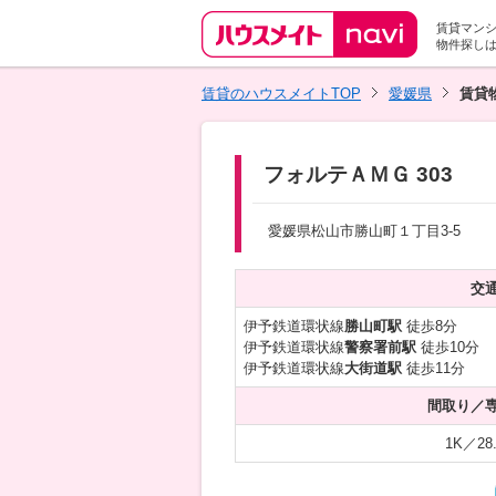
賃貸マン
物件探し
賃貸のハウスメイトTOP
愛媛県
賃貸
フォルテＡＭＧ 303
愛媛県松山市勝山町１丁目3-5
交
伊予鉄道環状線
勝山町駅
徒歩8分
伊予鉄道環状線
警察署前駅
徒歩10分
伊予鉄道環状線
大街道駅
徒歩11分
間取り／
1K／28