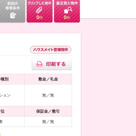
0
0
件
件
件種別
敷金／礼金
ション
無／無
方位
保証金／敷引
東
無／無