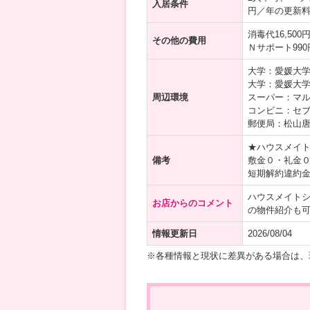
入居条件
円／年の更新
消毒代16,50
その他の費用
Ｎサポート99
大学：愛媛大学 
大学：愛媛大学
周辺環境
スーパー：マル
コンビニ：セブ
郵便局：松山唐
★ハウスメイ
備考
敷金０・礼金０
短期解約違約
ハウスメイト
お店からのコメント
の物件紹介も
情報更新日
2026/08/04
※各種情報と現状に差異がある場合は、