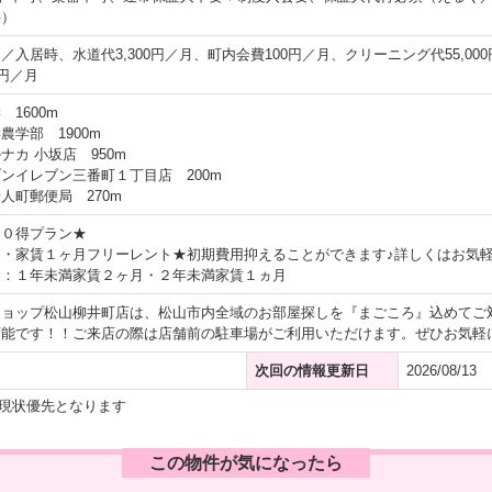
料）
0円／入居時、水道代3,300円／月、町内会費100円／月、クリーニング代55,00
0円／月
1600m
農学部 1900m
ナカ 小坂店 950m
ンイレブン三番町１丁目店 200m
人町郵便局 270m
ト０得プラン★
・家賃１ヶ月フリーレント★初期費用抑えることができます♪詳しくはお気軽
金：１年未満家賃２ヶ月・２年未満家賃１ヵ月
ショップ松山柳井町店は、松山市内全域のお部屋探しを『まごころ』込めてご
可能です！！ご来店の際は店舗前の駐車場がご利用いただけます。ぜひお気軽
次回の情報更新日
2026/08/13
現状優先となります
この物件が気になったら