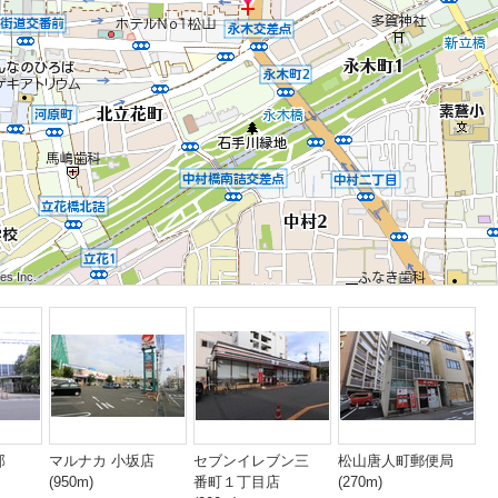
 Inc.
 Inc.
s Inc.
 Inc.
 Inc.
s Inc.
 Inc.
 Inc.
s Inc.
部
マルナカ 小坂店
セブンイレブン三
松山唐人町郵便局
(950m)
番町１丁目店
(270m)