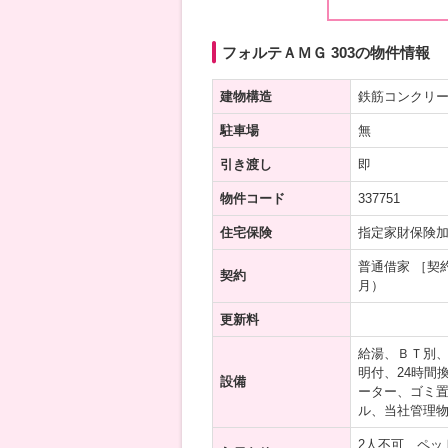
フォルテＡＭＧ 303の物件情報
建物構造
鉄筋コンクリ
駐車場
無
引き渡し
即
物件コード
337751
住宅保険
指定家財保険
普通借家 ［契
契約
月）
更新料
給湯、ＢＴ別
明付、24時間
設備
ーター、ゴミ置
ル、当社管理
2人不可、ペッ