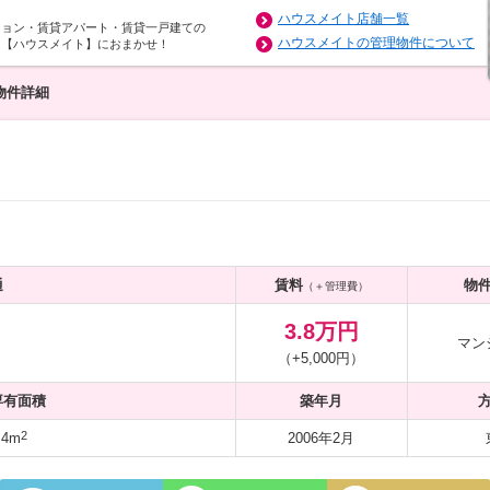
ハウスメイト店舗一覧
ション・賃貸アパート・賃貸一戸建ての
ハウスメイトの管理物件について
は【ハウスメイト】におまかせ！
物件詳細
通
賃料
物
（＋管理費）
3.8万円
マン
（+5,000円）
専有面積
築年月
2
.4m
2006年2月