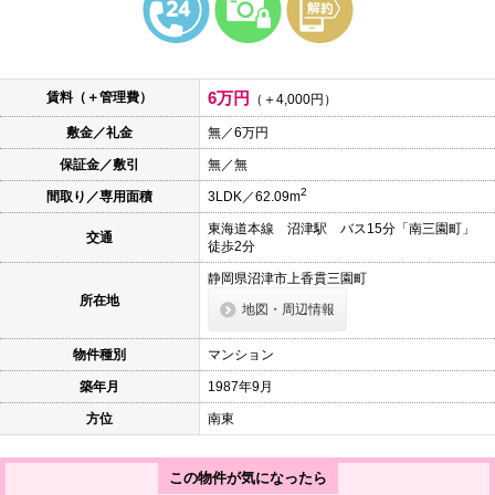
本
文
に
移
動
6万円
賃料（＋管理費）
し
（＋4,000円）
ま
敷金／礼金
無／6万円
す
フ
保証金／敷引
無／無
ッ
タ
2
間取り／専用面積
3LDK／62.09m
情
報
東海道本線 沼津駅 バス15分「南三園町」
交通
に
徒歩2分
移
動
静岡県沼津市上香貫三園町
し
所在地
地図・周辺情報
ま
す
物件種別
マンション
築年月
1987年9月
方位
南東
この物件が気になったら