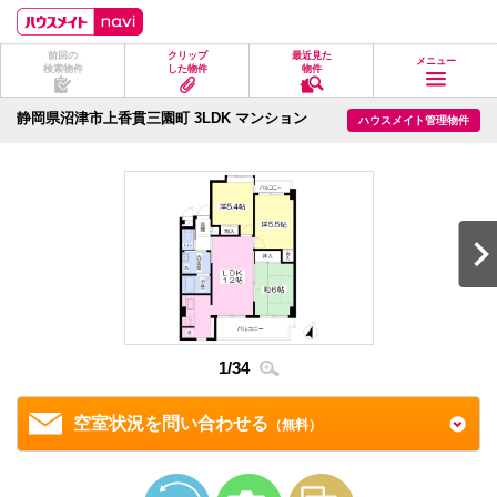
ペ
ペ
こ
こ
こ
ー
ー
こ
こ
こ
ジ
ジ
か
か
か
前回の
クリップ
最近見た
の
内
ら
ら
ら
メニュー
検索物件
した物件
物件
先
を
ヘ
本
フ
頭
移
ッ
文
ッ
に
動
ダ
に
タ
静岡県沼津市上香貫三園町 3LDK マンション
ハウスメイト管理物件
な
す
情
な
情
り
る
報
り
報
ま
た
に
ま
に
す。
め
な
す。
な
の
り
り
リ
ま
ま
ン
す。
す。
ク
で
す。
ヘ
ッ
ダ
2
/
3
情
1
/
34
報
に
移
空室状況を問い合わせる
（無料）
動
し
ま
す