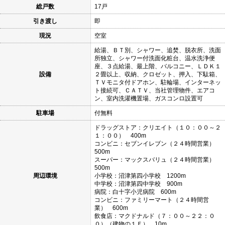
総戸数
17戸
引き渡し
即
現況
空室
給湯、ＢＴ別、シャワー、追焚、脱衣所、洗面
所独立、シャワー付洗面化粧台、温水洗浄便
座、３点給湯、最上階、バルコニー、ＬＤＫ１
設備
２畳以上、収納、クロゼット、押入、下駄箱、
ＴＶモニタ付ドアホン、駐輪場、インターネッ
ト接続可、ＣＡＴＶ、当社管理物件、エアコ
ン、室内洗濯機置場、ガスコンロ設置可
駐車場
付無料
ドラッグストア：クリエイト（１０：００～２
１：００） 400m
コンビニ：セブンイレブン（２４時間営業）
500m
スーパー：マックスバリュ（２４時間営業）
500m
周辺環境
小学校：沼津第四小学校 1200m
中学校：沼津第四中学校 900m
病院：白十字小児病院 600m
コンビニ：ファミリーマート（２４時間営
業） 600m
飲食店：マクドナルド（７：００～２２：０
０）（建物の１Ｆ） 10m