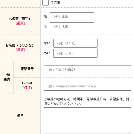
その他
姓
お名前（漢字）
（必須）
名
せい
お名前（ふりがな）
（必須）
めい
電話番号
ご連
絡先
E-mail
（必須）
ご希望の連絡方法・時間帯、見学希望日時、希望条件、質
問などをご記入ください。
備考