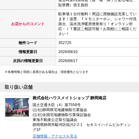
貼替費）借主負担
駐車場１台付無料！周辺に買物施設充実してい
ます！追焚、ＴＶモニターホン、シャワー付洗
お店からのコメント
面台、温水洗浄暖房便座有り！オンライン対
応・ＩＴ重説ご相談可能！お気軽にご相談くだ
さい！
物件コード
352725
情報更新日
2026/08/10
次回の情報更新日
2026/08/17
各種情報と現状に差異がある場合は、現状優先となります
取り扱い店舗
株式会社ハウスメイトショップ 静岡南店
国土交通大臣（4）第7558号
(公社)静岡県宅地建物取引業協会
(公社)全国宅地建物取引業保証協会
東海不動産公正取引協議会
静岡県静岡市駿河区稲川2-2-1 セキスイハイムビルディン
グ1F
店舗情報・アクセスを見る