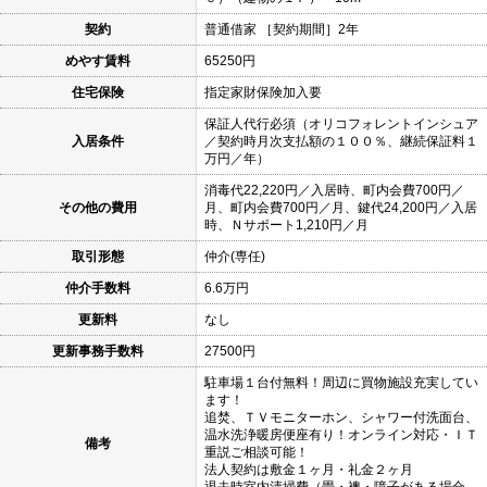
契約
普通借家 ［契約期間］2年
めやす賃料
65250円
住宅保険
指定家財保険加入要
保証人代行必須（オリコフォレントインシュア
入居条件
／契約時月次支払額の１００％、継続保証料１
万円／年）
消毒代22,220円／入居時、町内会費700円／
その他の費用
月、町内会費700円／月、鍵代24,200円／入居
時、Ｎサポート1,210円／月
取引形態
仲介(専任)
仲介手数料
6.6万円
更新料
なし
更新事務手数料
27500円
駐車場１台付無料！周辺に買物施設充実してい
ます！
追焚、ＴＶモニターホン、シャワー付洗面台、
温水洗浄暖房便座有り！オンライン対応・ＩＴ
備考
重説ご相談可能！
法人契約は敷金１ヶ月・礼金２ヶ月
退去時室内清掃費（畳・襖・障子がある場合、