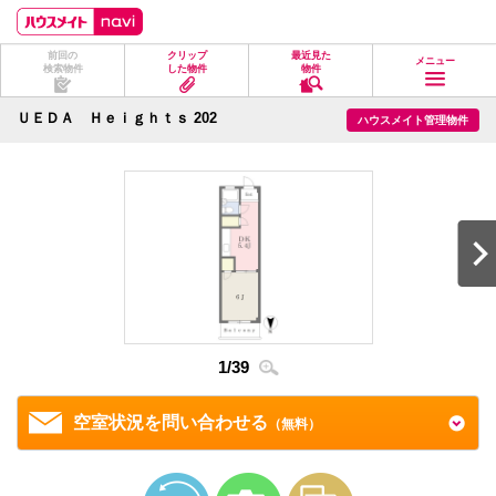
ペ
ペ
こ
こ
こ
ー
ー
こ
こ
こ
ジ
ジ
か
か
か
前回の
クリップ
最近見た
の
内
ら
ら
ら
メニュー
検索物件
した物件
物件
先
を
ヘ
本
フ
頭
移
ッ
文
ッ
に
動
ダ
に
タ
ＵＥＤＡ Ｈｅｉｇｈｔｓ 202
ハウスメイト管理物件
な
す
情
な
情
り
る
報
り
報
ま
た
に
ま
に
す。
め
な
す。
な
の
り
り
リ
ま
ま
ン
す。
す。
ク
で
す。
ヘ
ッ
ダ
情
1
/
39
2
/
3
報
に
移
空室状況を問い合わせる
（無料）
動
し
ま
す