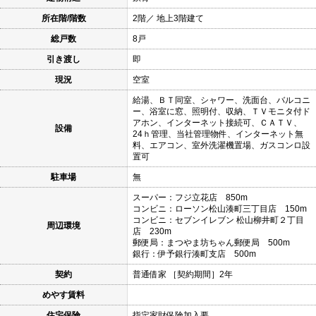
所在階/階数
2階／ 地上3階建て
総戸数
8戸
引き渡し
即
現況
空室
給湯、ＢＴ同室、シャワー、洗面台、バルコニ
ー、浴室に窓、照明付、収納、ＴＶモニタ付ド
アホン、インターネット接続可、ＣＡＴＶ、
設備
24ｈ管理、当社管理物件、インターネット無
料、エアコン、室外洗濯機置場、ガスコンロ設
置可
駐車場
無
スーパー：フジ立花店 850m
コンビニ：ローソン松山湊町三丁目店 150m
コンビニ：セブンイレブン 松山柳井町２丁目
周辺環境
店 230m
郵便局：まつやま坊ちゃん郵便局 500m
銀行：伊予銀行湊町支店 500m
契約
普通借家 ［契約期間］2年
めやす賃料
住宅保険
指定家財保険加入要