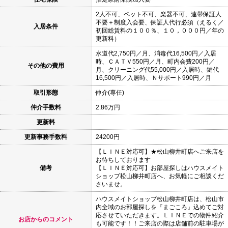
2人不可、ペット不可、楽器不可、連帯保証人
不要＋制度入会要、保証人代行必須（えるく／
入居条件
初回総賃料の１００％、１０，０００円／年の
更新料）
水道代2,750円／月、消毒代16,500円／入居
時、ＣＡＴＶ550円／月、町内会費200円／
その他の費用
月、クリーニング代55,000円／入居時、鍵代
16,500円／入居時、Ｎサポート990円／月
取引形態
仲介(専任)
仲介手数料
2.86万円
更新料
更新事務手数料
24200円
【ＬＩＮＥ対応可】★松山柳井町店へご来店を
お待ちしております
備考
【ＬＩＮＥ対応可】お部屋探しはハウスメイト
ショップ松山柳井町店へ、お気軽にご相談くだ
さいませ。
ハウスメイトショップ松山柳井町店は、松山市
内全域のお部屋探しを『まごころ』込めてご対
応させていただきます。ＬＩＮＥでの物件紹介
お店からのコメント
も可能です！！ご来店の際は店舗前の駐車場が