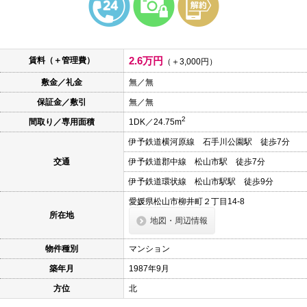
本
文
に
移
動
2.6万円
賃料（＋管理費）
し
（＋3,000円）
ま
敷金／礼金
無／無
す
フ
保証金／敷引
無／無
ッ
タ
2
間取り／専用面積
1DK／24.75m
情
報
伊予鉄道横河原線 石手川公園駅 徒歩7分
に
移
交通
伊予鉄道郡中線 松山市駅 徒歩7分
動
し
伊予鉄道環状線 松山市駅駅 徒歩9分
ま
愛媛県松山市柳井町２丁目14-8
す
所在地
地図・周辺情報
物件種別
マンション
築年月
1987年9月
方位
北