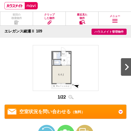
ペ
ペ
こ
こ
こ
ー
ー
こ
こ
こ
ジ
ジ
か
か
か
前回の
クリップ
最近見た
の
内
ら
ら
ら
メニュー
検索物件
した物件
物件
先
を
ヘ
本
フ
頭
移
ッ
文
ッ
に
動
ダ
に
タ
エレガンス綾瀬Ⅱ 109
ハウスメイト管理物件
な
す
情
な
情
り
る
報
り
報
ま
た
に
ま
に
す。
め
な
す。
な
の
り
り
リ
ま
ま
ン
す。
す。
ク
で
す。
ヘ
ッ
ダ
2
/
2
情
1
/
22
報
に
移
空室状況を問い合わせる
（無料）
動
し
ま
す