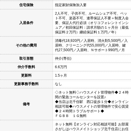
住宅保険
指定家財保険加入要
2人不可、子供不可、ルームシェア不可、ペッ
ト不可、楽器不可、連帯保証人不要＋制度入会
入居条件
要、保証人代行必須（オリコフォレントインシ
ュア／初回保証料：請求月額の１ヶ月分（最低
保証料２万円）継続保証料１万円／年）
消毒代18,920円／入居時、消火剤5,500円／入
その他の費用
居時、クリーニング代55,000円／入居時、鍵
代27,500円／入居時、Ｎサポート990円／月
取引形態
仲介(専任)
仲介手数料
6.6万円
更新料
1.5ヶ月
更新事務手数料
なし
◇ネット無料◇ハウスメイト管理物件◆２４時
間の緊急コールセンターを設置♪
◆当店は北千住駅 西口徒歩１分◆オンライン
備考
相談可能◆ハウスメイトの管理物件で安心賃貸
◆２４時間トラブルサポート◆
ＦＧＢＢ １Ｇ無料
ネット無料【オンライン対応相談可能】お部屋
さがしはハウスメイトショップ北千住店にお任