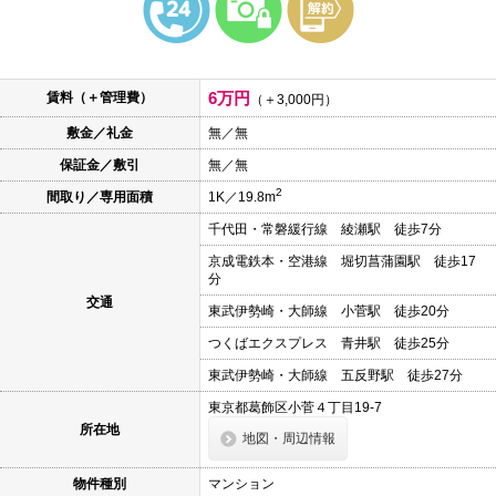
本
文
に
移
動
6万円
賃料（＋管理費）
し
（＋3,000円）
ま
敷金／礼金
無／無
す
フ
保証金／敷引
無／無
ッ
タ
2
間取り／専用面積
1K／19.8m
情
報
千代田・常磐緩行線 綾瀬駅 徒歩7分
に
移
京成電鉄本・空港線 堀切菖蒲園駅 徒歩17
動
分
し
交通
ま
東武伊勢崎・大師線 小菅駅 徒歩20分
す
つくばエクスプレス 青井駅 徒歩25分
東武伊勢崎・大師線 五反野駅 徒歩27分
東京都葛飾区小菅４丁目19-7
所在地
地図・周辺情報
物件種別
マンション