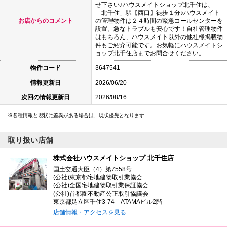
せ下さい♪ハウスメイトショップ北千住は、
「北千住」駅【西口】徒歩１分♪ハウスメイト
お店からのコメント
の管理物件は２４時間の緊急コールセンターを
設置。急なトラブルも安心です！自社管理物件
はもちろん、ハウスメイト以外の他社様掲載物
件もご紹介可能です。お気軽にハウスメイトシ
ョップ北千住店までお問合せください。
物件コード
3647541
情報更新日
2026/06/20
次回の情報更新日
2026/08/16
各種情報と現状に差異がある場合は、現状優先となります
取り扱い店舗
株式会社ハウスメイトショップ 北千住店
国土交通大臣（4）第7558号
(公社)東京都宅地建物取引業協会
(公社)全国宅地建物取引業保証協会
(公社)首都圏不動産公正取引協議会
東京都足立区千住3-74 ATAMAビル2階
店舗情報・アクセスを見る