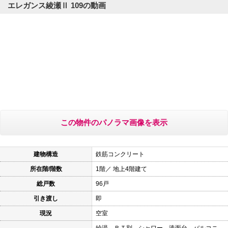
エレガンス綾瀬Ⅱ 109の動画
この物件のパノラマ画像を表示
建物構造
鉄筋コンクリート
所在階/階数
1階／ 地上4階建て
総戸数
96戸
引き渡し
即
現況
空室
給湯、ＢＴ別、シャワー、洗面台、バルコニ