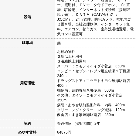
ー、照明付、ＴＶモニタ付ドアホン、ゴミ置
場、駐輪場、インターネット接続可（接続環
境：光）、ＣＡＴＶ（CATV会社名 ：
設備
J:COM）、24ｈ管理、防犯カメラ、敷地内ゴ
ミ置き場、当社管理物件、インターネット無
料、エアコン、都市ガス、室外洗濯機置場、電
気コンロ設置可
駐車場
無
お勧め物件
３駅以上利用可
３沿線以上利用可
スーパー：コモディイイダ小菅店 350m
コンビニ：セブンイレブン足立綾瀬１丁目店
240m
ドラッグストア：マツモトキヨシ綾瀬駅前店
周辺環境
400m
郵便局：葛飾堀切八郵便局 500m
その他：ダイソーコモディイイダ小菅店
350m
病院：あやせ駅前整形外科・内科 400m
クリーニング：クリーニング光洋 120m
飲食店：すき家綾瀬駅南店 450m
契約
普通借家 ［契約期間］2年
めやす賃料
64875円