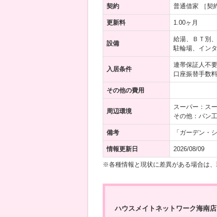
契約
普通借家 ［契
更新料
1.00ヶ月
給湯、ＢＴ別
設備
駐輪場、インタ
連帯保証人不
入居条件
口座振替手数
その他の費用
スーパー：スー
周辺環境
その他：パン工
備考
「ガーデン・
情報更新日
2026/08/09
※各種情報と現状に差異がある場合は、
ハウスメイトネットワーク海南店