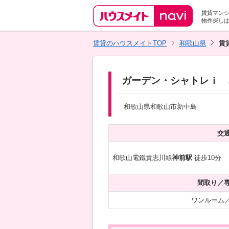
賃貸マン
物件探し
賃貸のハウスメイトTOP
和歌山県
賃
ガーデン・シャトレｉ 
和歌山県和歌山市新中島
交
和歌山電鐵貴志川線
神前駅
徒歩10分
間取り／
ワンルーム／2