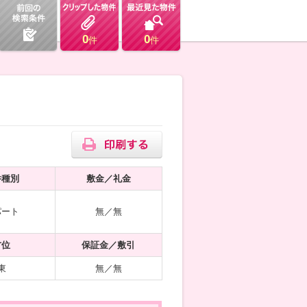
0
0
件
件
件種別
敷金／礼金
パート
無／無
方位
保証金／敷引
東
無／無