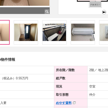
の物件情報
所在階／階数
2階／ 地上2
（税込み）0.55万円
総戸数
現況
空室
取引形態
仲介
加入要
めやす賃料