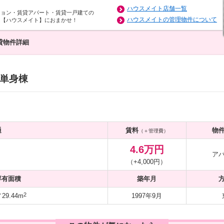
ハウスメイト店舗一覧
ション・賃貸アパート・賃貸一戸建ての
ハウスメイトの管理物件について
は【ハウスメイト】におまかせ！
貸物件詳細
単身棟
通
賃料
物
（＋管理費）
4.6万円
ア
（+4,000円）
専有面積
築年月
2
9.44m
1997年9月