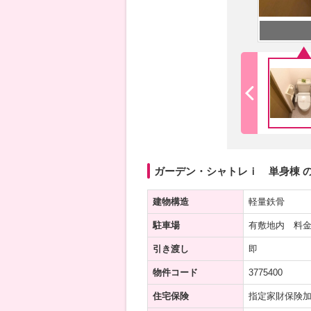
ガーデン・シャトレｉ 単身棟 
建物構造
軽量鉄骨
駐車場
有敷地内 料金
引き渡し
即
物件コード
3775400
住宅保険
指定家財保険