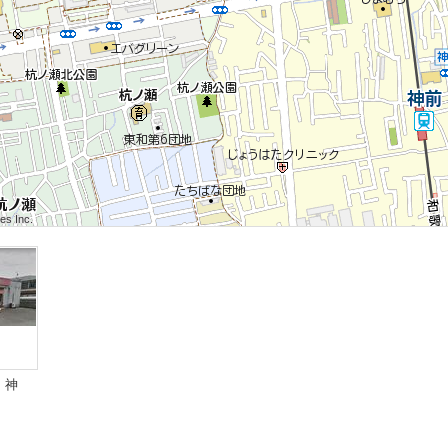
 Inc.
 Inc.
s Inc.
 Inc.
 Inc.
s Inc.
 Inc.
 Inc.
s Inc.
 神