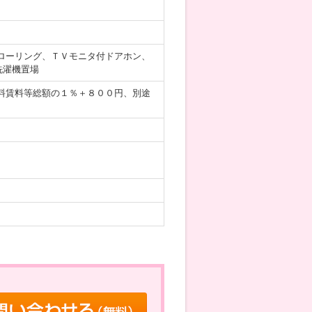
ローリング、ＴＶモニタ付ドアホン、
洗濯機置場
料賃料等総額の１％＋８００円、別途