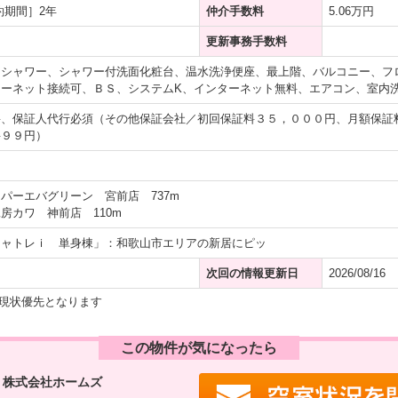
約期間］2年
仲介手数料
5.06万円
更新事務手数料
、シャワー、シャワー付洗面化粧台、温水洗浄便座、最上階、バルコニー、フ
ーネット接続可、ＢＳ、システムK、インターネット無料、エアコン、室内
要、保証人代行必須（その他保証会社／初回保証料３５，０００円、月額保証
料９９円）
パーエバグリーン 宮前店 737m
房カワ 神前店 110m
シャトレｉ 単身棟」：和歌山市エリアの新居にピッ
次回の情報更新日
2026/08/16
現状優先となります
この物件が気になったら
 株式会社ホームズ