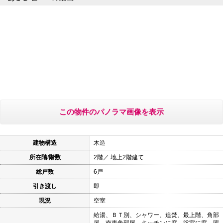
この物件のパノラマ画像を表示
建物構造
木造
所在階/階数
2階／ 地上2階建て
総戸数
6戸
引き渡し
即
現況
空室
給湯、ＢＴ別、シャワー、追焚、最上階、角部
屋、南東角部屋、キッチンに窓、浴室に窓、照