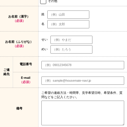
その他
姓
お名前（漢字）
（必須）
名
せい
お名前（ふりがな）
（必須）
めい
電話番号
ご連
絡先
E-mail
（必須）
ご希望の連絡方法・時間帯、見学希望日時、希望条件、質
問などをご記入ください。
備考