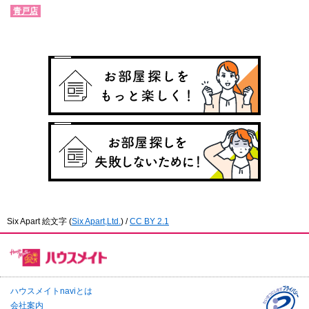
青戸店
Six Apart 絵文字
(
Six Apart,Ltd.
) /
CC BY 2.1
ハウスメイトnaviとは
会社案内