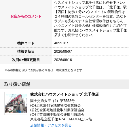
ウスメイトショップ北千住店にお任せ下さい♪
ハウスメイトショップ北千住は、「北千住」駅
【西口】徒歩１分♪ハウスメイトの管理物件は
お店からのコメント
２４時間の緊急コールセンターを設置。急なト
ラブルも安心です！自社管理物件はもちろん、
ハウスメイト以外の他社様掲載物件もご紹介可
能です。お気軽にハウスメイトショップ北千住
店までお問合せください。
物件コード
4055167
情報更新日
2026/08/07
次回の情報更新日
2026/08/16
各種情報と現状に差異がある場合は、現状優先となります
取り扱い店舗
株式会社ハウスメイトショップ 北千住店
国土交通大臣（4）第7558号
(公社)東京都宅地建物取引業協会
(公社)全国宅地建物取引業保証協会
(公社)首都圏不動産公正取引協議会
東京都足立区千住3-74 ATAMAビル2階
店舗情報・アクセスを見る