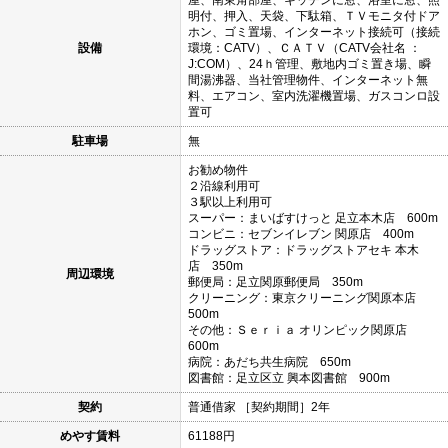
明付、押入、天袋、下駄箱、ＴＶモニタ付ドア
ホン、ゴミ置場、インターネット接続可（接続
設備
環境：CATV）、ＣＡＴＶ（CATV会社名 ：
J:COM）、24ｈ管理、敷地内ゴミ置き場、瞬
間湯沸器、当社管理物件、インターネット無
料、エアコン、室内洗濯機置場、ガスコンロ設
置可
駐車場
無
お勧め物件
２沿線利用可
３駅以上利用可
スーパー：まいばすけっと 足立本木店 600m
コンビニ：セブンイレブン 関原店 400m
ドラッグストア：ドラッグストアセキ 本木
店 350m
周辺環境
郵便局：足立関原郵便局 350m
クリーニング：東京クリーニング関原本店
500m
その他：Ｓｅｒｉａ オリンピック関原店
600m
病院：あだち共生病院 650m
図書館：足立区立 興本図書館 900m
契約
普通借家 ［契約期間］2年
めやす賃料
61188円