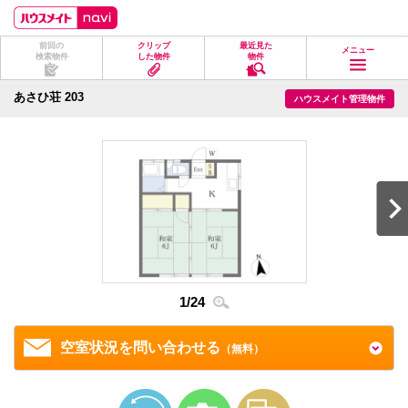
ペ
ペ
こ
こ
こ
ー
ー
こ
こ
こ
ジ
ジ
か
か
か
前回の
クリップ
最近見た
の
内
ら
ら
ら
メニュー
検索物件
した物件
物件
先
を
ヘ
本
フ
頭
移
ッ
文
ッ
に
動
ダ
に
タ
あさひ荘 203
ハウスメイト管理物件
な
す
情
な
情
り
る
報
り
報
ま
た
に
ま
に
す。
め
な
す。
な
の
り
り
リ
ま
ま
ン
す。
す。
ク
で
す。
ヘ
ッ
ダ
情
1
/
24
2
/
2
報
に
移
空室状況を問い合わせる
（無料）
動
し
ま
す