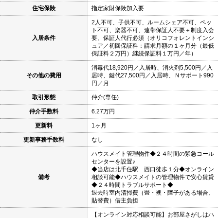
住宅保険
指定家財保険加入要
2人不可、子供不可、ルームシェア不可、ペッ
ト不可、楽器不可、連帯保証人不要＋制度入会
入居条件
要、保証人代行必須（オリコフォレントインシ
ュア／初回保証料：請求月額の１ヶ月分（最低
保証料２万円）継続保証料１万円／年）
消毒代18,920円／入居時、消火剤5,500円／入
その他の費用
居時、鍵代27,500円／入居時、Ｎサポート990
円／月
取引形態
仲介(専任)
仲介手数料
6.27万円
更新料
1ヶ月
更新事務手数料
なし
ハウスメイト管理物件◆２４時間の緊急コール
センターを設置♪
◆当店は北千住駅 西口徒歩１分◆オンライン
備考
相談可能◆ハウスメイトの管理物件で安心賃貸
◆２４時間トラブルサポート◆
退去時室内清掃費（畳・襖・障子がある場合、
貼替費）借主負担
【オンライン対応相談可能】お部屋さがしはハ