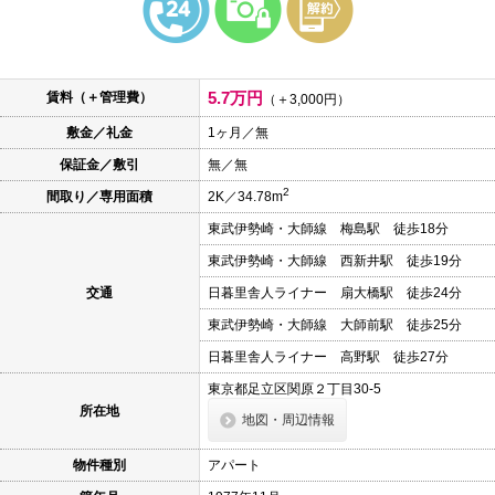
本
文
に
移
動
5.7万円
賃料（＋管理費）
し
（＋3,000円）
ま
敷金／礼金
1ヶ月／無
す
フ
保証金／敷引
無／無
ッ
タ
2
間取り／専用面積
2K／34.78m
情
報
東武伊勢崎・大師線 梅島駅 徒歩18分
に
移
東武伊勢崎・大師線 西新井駅 徒歩19分
動
し
交通
日暮里舎人ライナー 扇大橋駅 徒歩24分
ま
東武伊勢崎・大師線 大師前駅 徒歩25分
す
日暮里舎人ライナー 高野駅 徒歩27分
東京都足立区関原２丁目30-5
所在地
地図・周辺情報
物件種別
アパート